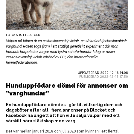
FOTO: SHUTTERSTOCK
Valpen på bilden är en ceskoslovenský vlciak, en så kallad tjeckoslovakisk
varghund. Rasen togs fram i ett statligt genetiskt experiment där man
korsade karpatiska vargar med tyska schäferhundar. I dag är rasen
ceskoslovenský vlciak erkänd av FCI, den internationella
kennelfederationen.
UPPDATERAD 2022-12-16 14:08
PUBLICERAD 2022-12-15 17:50
Hunduppfödare dömd för annonser om
”varghundar”
En hunduppfödare dömdes i går till villkorlig dom och
dagsböter efter att i flera annonser på Blocket och
Facebook ha angett att hon ville sälja valpar med ett
särskilt nära släktskap med varg.
Det var mellan januari 2018 och juli 2020 som kvinnan i ett flertal