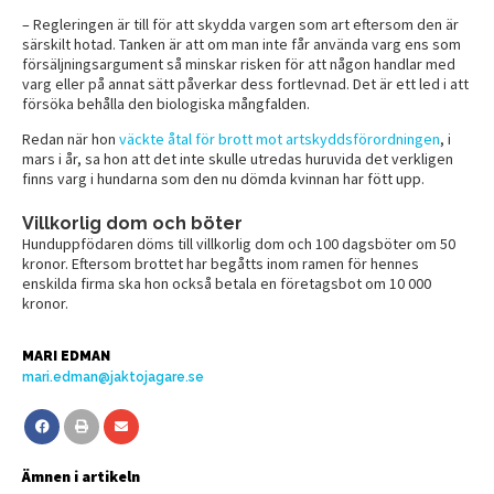
– Regleringen är till för att skydda vargen som art eftersom den är
särskilt hotad. Tanken är att om man inte får använda varg ens som
försäljningsargument så minskar risken för att någon handlar med
varg eller på annat sätt påverkar dess fortlevnad. Det är ett led i att
försöka behålla den biologiska mångfalden.
Redan när hon
väckte åtal för brott mot artskyddsförordningen
, i
mars i år, sa hon att det inte skulle utredas huruvida det verkligen
finns varg i hundarna som den nu dömda kvinnan har fött upp.
Villkorlig dom och böter
Hunduppfödaren döms till villkorlig dom och 100 dagsböter om 50
kronor. Eftersom brottet har begåtts inom ramen för hennes
enskilda firma ska hon också betala en företagsbot om 10 000
kronor.
MARI EDMAN
mari.edman@jaktojagare.se
Ämnen i artikeln