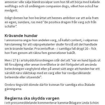
annonser ville sälja blandrasvalpar som hon till att börja med kallade
wolfdogs och så småningom companion dogs, vilket hon också har
medgett.
Enligt domen har hon berättat att hennes ambition var att avla fram
en egen, sundare, ras med ”de positiva dragen från varg och från
schäfer”.
Krävande hundar
I annonserna angav hon andelen varg, så kallat content, i valparnas
härstamning för att valpspekulanter skulle förstå att det handlade
om krävande hundar. Procentsiffran – i samtliga fall drygt 20 – fick
hon fram genom att räkna fem generationer bakåt.
Men i 27 § i artskyddsförordningen står det att ”när en hund bjuds ut
till försäljning eller annan överlåtelse är det förbjudet att använda
beteckningen varghybrid eller på annat sätt ange att hunden har ett
särskilt nära släktskap med en varg eller har rovdjursliknande
beteende eller utseende”.
Örebro tingsrätt dömde därför kvinnan för samtliga elva åtalade
gärningarna.
Reglerna ska skydda vargen
I ett pressmeddelande kommenterar kammaråklagare Linda Schön: