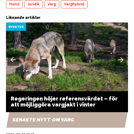
Hund
Juridik
Varg
Varghybrid
Liknande artiklar
NYHETER
Regeringen höjer referensvärdet – för
att möjliggöra vargjakt i vinter
SENASTE NYTT OM VARG