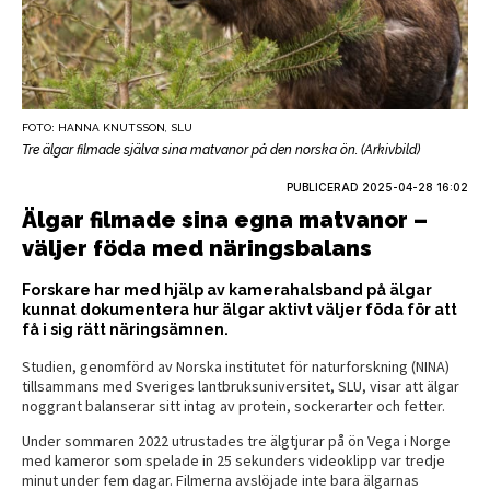
FOTO: HANNA KNUTSSON, SLU
Tre älgar filmade själva sina matvanor på den norska ön. (Arkivbild)
PUBLICERAD
2025-04-28 16:02
Älgar filmade sina egna matvanor –
väljer föda med näringsbalans
Forskare har med hjälp av kamerahalsband på älgar
kunnat dokumentera hur älgar aktivt väljer föda för att
få i sig rätt näringsämnen.
Studien, genomförd av Norska institutet för naturforskning (NINA)
tillsammans med Sveriges lantbruksuniversitet, SLU, visar att älgar
noggrant balanserar sitt intag av protein, sockerarter och fetter.
Under sommaren 2022 utrustades tre älgtjurar på ön Vega i Norge
med kameror som spelade in 25 sekunders videoklipp var tredje
minut under fem dagar. Filmerna avslöjade inte bara älgarnas