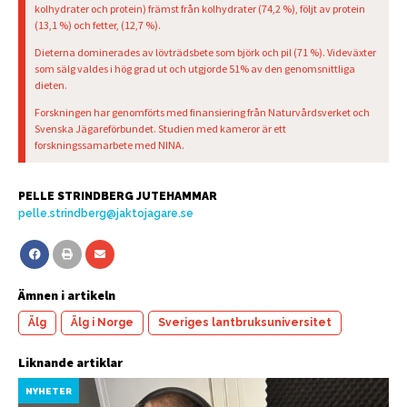
kolhydrater och protein) främst från kolhydrater (74,2 %), följt av protein
(13,1 %) och fetter, (12,7 %).
Dieterna dominerades av lövträdsbete som björk och pil (71 %). Videväxter
som sälg valdes i hög grad ut och utgjorde 51% av den genomsnittliga
dieten.
Forskningen har genomförts med finansiering från Naturvårdsverket och
Svenska Jägareförbundet. Studien med kameror är ett
forskningssamarbete med NINA.
PELLE STRINDBERG JUTEHAMMAR
pelle.strindberg@jaktojagare.se
Ämnen i artikeln
Älg
Älg i Norge
Sveriges lantbruksuniversitet
Liknande artiklar
NYHETER