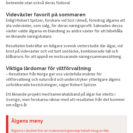
beteende utan också deras födoval.
Videväxter favorit på sommaren
Enligt Robert Spitzer, forskare vid SLU i Umeå, föredrog älgarna att
äta videväxter, som sälg, för deras näringsprofil. Saknades dessa
växter valde älgarna en blandning av andra växter för att bibehålla
en liknande näringsbalans.
Resultaten bekräftar en tidigare svensk vinterstudie där älgar, vid
brist på videväxter och vid tunt snötäcke, kombinerade tall och
blåbärsris för att uppnå en motsvarande näringssammansättning.
Viktiga lärdomar för viltförvaltning
– Resultaten från Norge ger oss värdefulla insikter för
viltförvaltning och naturvård och understryker ytterligare älgens
sofistikerade koststrategier, säger Robert Spitzer.
Ett liknande projekt med kamerahalsband på älgar har inletts i
Sverige, men forskarna räknar med att resultaten från det kommer
om några år.
Älgens meny
Älgarna i studien fick sin makronäringsenergi (totalt intag av fett,