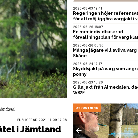
2026-08-03 19:41
Regeringen höjer referensvä
för att möjliggöra vargjakt i v
2026-06-26 18:07
En mer individbaserad
förvaltningsplan för varg kla
2026-06-26 05:30
Många jägare vill avliva varg 
Skåne
2026-06-24 17:17
Skyddsjakt på varg som angr
ponny
2026-06-23 18:26
Gilla jakt från Almedalen, da
WWF
UNITION
UTRUSTNING
 Jämtland.
PUBLICERAD
2021-11-09 17:08
åtel i Jämtland