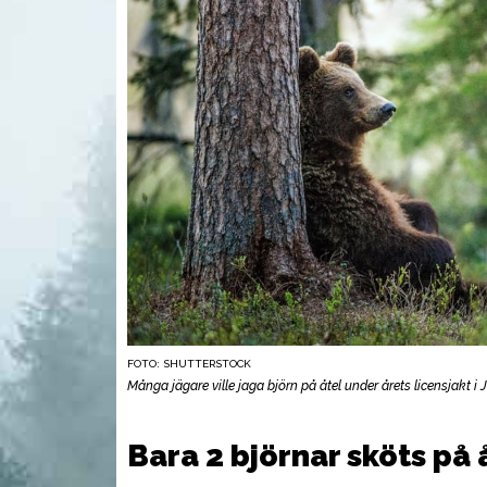
FOTO: SHUTTERSTOCK
AMMUNITION
AMM
Många jägare ville jaga björn på åtel under årets licensjakt i
Bara 2 björnar sköts på 