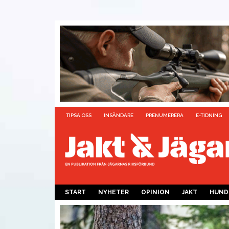
TIPSA OSS
INSÄNDARE
PRENUMERERA
E-TIDNING
START
NYHETER
OPINION
JAKT
HUND