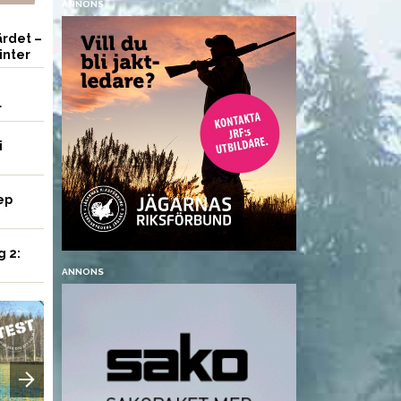
ANNONS
rdet –
inter
r
i
ep
g 2:
ANNONS
VAPEN
AMMUNITION