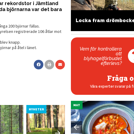
var rekordstor i Jämtland
lda björnarna var det bara
ternativ till blyhagel
Locka fram drömbock
nga 200 björnar fällas.
yrelsen registrerade 106 åtlar mot
 blev knapp.
örnar på åtel i länet.
Vem får kontrollera
att
blyhagelförbudet
efterlevs?
Fråga o
Våra experter svarar på f
MAT
NYHETER
NYHETER