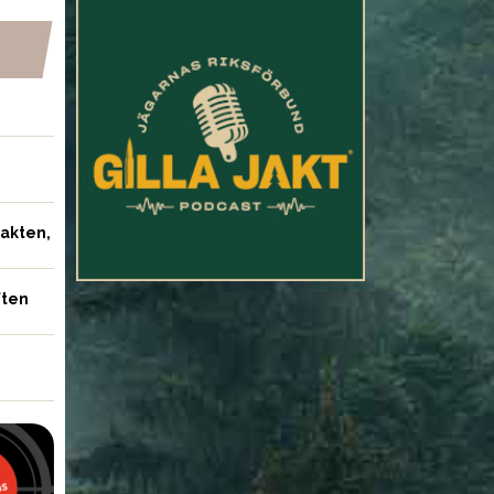
jakten,
ften