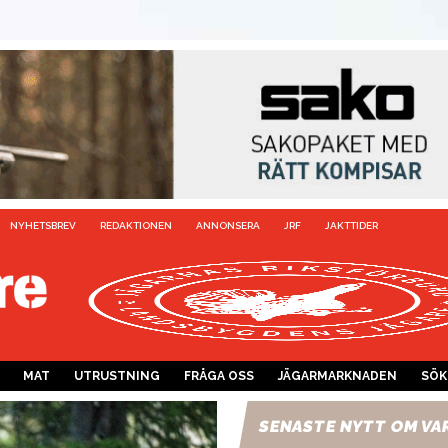
NYHETSBREV
REDAKTIONEN
ANNONSERA
JRF
JAKTTIDER
MAT
UTRUSTNING
FRÅGA OSS
JÄGARMARKNADEN
SÖK
SENASTE NYTT OM VA