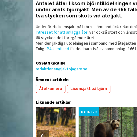
Antalet åtlar liksom björntilldelningen 
under årets björnjakt. Men av de 166 fäl
två stycken som sköts vid åteljakt.
Läs igen: Kaliberklass i
Al
alienska
skymundan
Under årets licensjakt på björn i Jämtland fick rekordmå
Intresset för att anlägga åtel
var också stort och länsst
68 stycken det föregående året.
Men den jaktliga utdelningen i samband med åteljakten
Enligt
P4 Jämtland
fälldes bara två av sammanlagt 166 bj
OSSIAN GRAHN
redaktionen@jaktojagare.se
Ämnen i artikeln
Åtelkamera
Licensjakt på björn
Liknande artiklar
MAT
MAT
YHETER
NYHETER