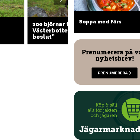
rpar av hjort
Soppa med färs
100 björnar får skjutas i
Öppna
Västerbotten: “Väntat
björnja
beslut”
Jämtl
Prenumerera på v
nyhetsbrev!
PRENUMERERA