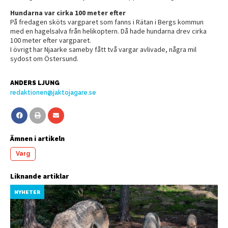
Hundarna var cirka 100 meter efter
På fredagen sköts vargparet som fanns i Rätan i Bergs kommun
med en hagelsalva från helikoptern. Då hade hundarna drev cirka
100 meter efter vargparet.
I övrigt har Njaarke sameby fått två vargar avlivade, några mil
sydost om Östersund.
ANDERS LJUNG
redaktionen@jaktojagare.se
Ämnen i artikeln
Varg
Liknande artiklar
NYHETER