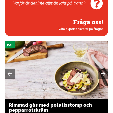
Varför är det inte allmän jakt på trana?
Fråga oss!
Våra experter svarar på frågor
MAT
Rimmad gås med potatisstomp och
pepparrotskräm