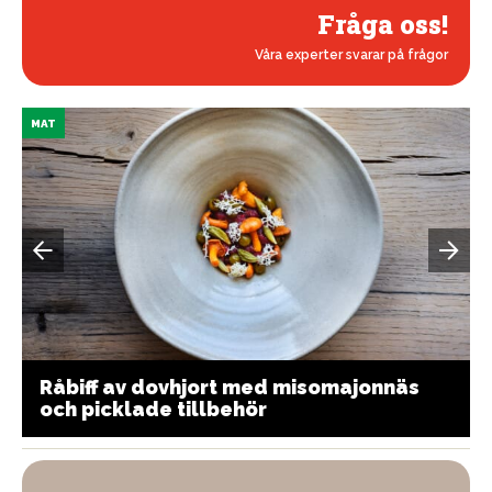
Fråga oss!
Våra experter svarar på frågor
MAT
Råbiff av dovhjort med misomajonnäs
och picklade tillbehör