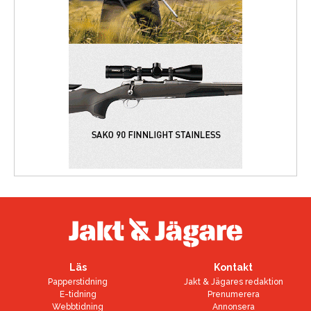
Läs
Kontakt
Papperstidning
Jakt & Jägares redaktion
E-tidning
Prenumerera
Webbtidning
Annonsera