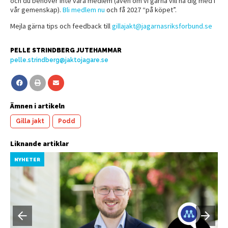
och du behöver inte vara medlem (även om vi gärna vill ha dig med i
vår gemenskap).
Bli medlem nu
och få 2027 “på köpet”.
Mejla gärna tips och feedback till
gillajakt@jagarnasriksforbund.se
PELLE STRINDBERG JUTEHAMMAR
pelle.strindberg@jaktojagare.se
Ämnen i artikeln
Gilla jakt
Podd
Liknande artiklar
NYHETER