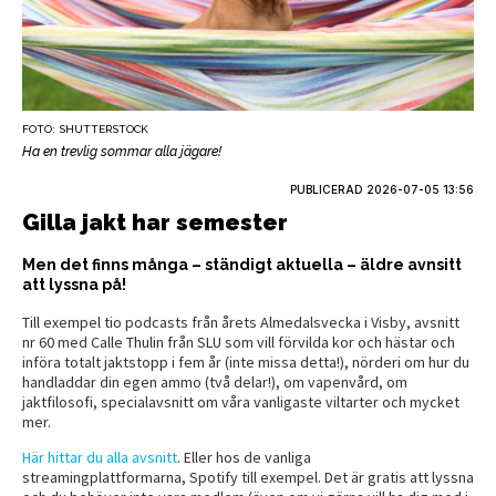
FOTO: SHUTTERSTOCK
Ha en trevlig sommar alla jägare!
PUBLICERAD
2026-07-05 13:56
Gilla jakt har semester
Men det finns många – ständigt aktuella – äldre avnsitt
att lyssna på!
Till exempel tio podcasts från årets Almedalsvecka i Visby, avsnitt
nr 60 med Calle Thulin från SLU som vill förvilda kor och hästar och
införa totalt jaktstopp i fem år (inte missa detta!), nörderi om hur du
handladdar din egen ammo (två delar!), om vapenvård, om
jaktfilosofi, specialavsnitt om våra vanligaste viltarter och mycket
mer.
Här hittar du alla avsnitt
. Eller hos de vanliga
streamingplattformarna, Spotify till exempel. Det är gratis att lyssna