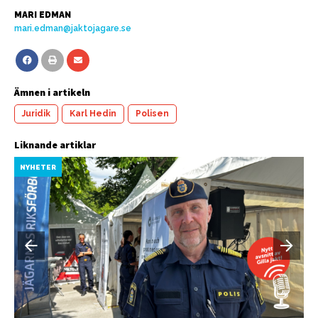
MARI EDMAN
mari.edman@jaktojagare.se
Ämnen i artikeln
Juridik
Karl Hedin
Polisen
Liknande artiklar
NYHETER