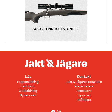
Läs
Kontakt
Papperstidning
Jakt & Jägares redaktion
E-tidning
Prenumerera
Webbtidning
Annonsera
Nyhetsbrev
Tipsa oss
Insändare