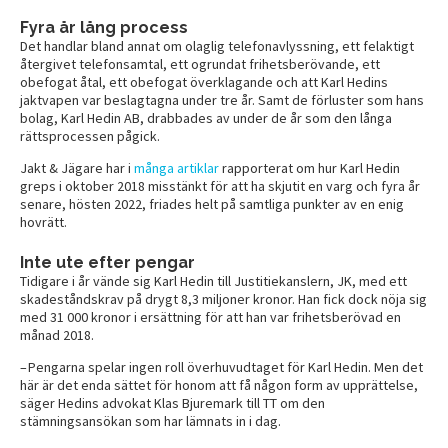
Fyra år lång process
Det handlar bland annat om olaglig telefonavlyssning, ett felaktigt
återgivet telefonsamtal, ett ogrundat frihetsberövande, ett
obefogat åtal, ett obefogat överklagande och att Karl Hedins
jaktvapen var beslagtagna under tre år. Samt de förluster som hans
bolag, Karl Hedin AB, drabbades av under de år som den långa
rättsprocessen pågick.
Jakt & Jägare har i
många artiklar
rapporterat om hur Karl Hedin
greps i oktober 2018 misstänkt för att ha skjutit en varg och fyra år
senare, hösten 2022, friades helt på samtliga punkter av en enig
hovrätt.
Inte ute efter pengar
Tidigare i år vände sig Karl Hedin till Justitiekanslern, JK, med ett
skadeståndskrav på drygt 8,3 miljoner kronor. Han fick dock nöja sig
med 31 000 kronor i ersättning för att han var frihetsberövad en
månad 2018.
– Pengarna spelar ingen roll överhuvudtaget för Karl Hedin. Men det
här är det enda sättet för honom att få någon form av upprättelse,
säger Hedins advokat Klas Bjuremark till TT om den
stämningsansökan som har lämnats in i dag.