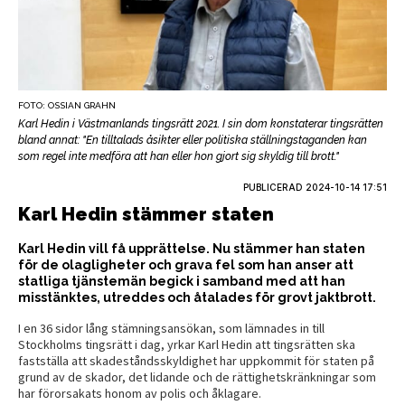
FOTO: OSSIAN GRAHN
Karl Hedin i Västmanlands tingsrätt 2021. I sin dom konstaterar tingsrätten
bland annat: "En tilltalads åsikter eller politiska ställningstaganden kan
som regel inte medföra att han eller hon gjort sig skyldig till brott."
PUBLICERAD
2024-10-14 17:51
Karl Hedin stämmer staten
Karl Hedin vill få upprättelse. Nu stämmer han staten
för de olagligheter och grava fel som han anser att
statliga tjänstemän begick i samband med att han
misstänktes, utreddes och åtalades för grovt jaktbrott.
I en 36 sidor lång stämningsansökan, som lämnades in till
Stockholms tingsrätt i dag, yrkar Karl Hedin att tingsrätten ska
fastställa att skadeståndsskyldighet har uppkommit för staten på
grund av de skador, det lidande och de rättighetskränkningar som
har förorsakats honom av polis och åklagare.