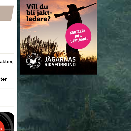
jakten,
ften