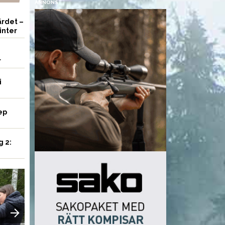
ANNONS
rdet –
inter
r
i
ep
g 2:
AMMUNITION
AMMUNITION