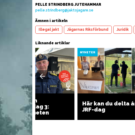
PELLE STRINDBERG JUTEHAMMAR
pelle.strindberg@jaktojagare.se
Italiensk pastasallad med
Ämnen i artikeln
 med svamp
P
viltkorv och fetakräm
Illegal jakt
Jägarnas Riksförbund
Juridik
Liknande artiklar
YHETER
NYHETER
Gilla jakt från
Här kan du delta å
Almedalen, dag 3:
JRF-dag
Polismyndigheten