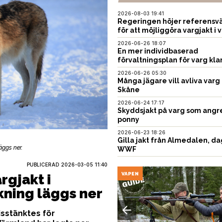
2026-08-03 19:41
Regeringen höjer referensvä
för att möjliggöra vargjakt i v
2026-06-26 18:07
En mer individbaserad
förvaltningsplan för varg kla
2026-06-26 05:30
Många jägare vill avliva varg 
Skåne
2026-06-24 17:17
Skyddsjakt på varg som angr
ponny
2026-06-23 18:26
Gilla jakt från Almedalen, da
äggs ner.
WWF
PUBLICERAD
2026-03-05 11:40
USTNING
VAPEN
rgjakt i
ning läggs ner
sstänktes för