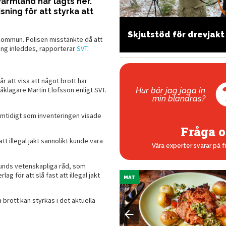
 Värmland har lagts ner.
isning för att styrka att
å monterar du ett
Skjutstöd för drevjakt
karsikte – steg för steg
 kommun. Polisen misstänkte då att
ing inleddes, rapporterar
SVT
.
år att visa att något brott har
åklagare Martin Elofsson enligt SVT.
Hur bör jag jaga in
min blandras?
mtidigt som inventeringen visade
Fråga o
 illegal jakt sannolikt kunde vara
Våra experter svarar på f
bunds vetenskapliga råd, som
g för att slå fast att illegal jakt
MAT
brott kan styrkas i det aktuella