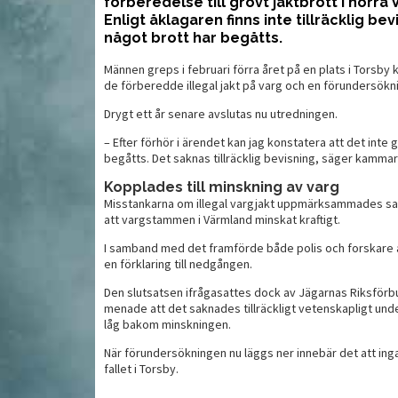
förberedelse till grovt jaktbrott i norra
Enligt åklagaren finns inte tillräcklig bev
något brott har begåtts.
midig
S
Bra har blivit bättre
vilt
ki
Männen greps i februari förra året på en plats i Torsby
de förberedde illegal jakt på varg och en förundersökn
Drygt ett år senare avslutas nu utredningen.
– Efter förhör i ärendet kan jag konstatera att det inte g
begåtts. Det saknas tillräcklig bevisning, säger kammar
Kopplades till minskning av varg
Misstankarna om illegal vargjakt uppmärksammades sa
att vargstammen i Värmland minskat kraftigt.
I samband med det framförde både polis och forskare att
en förklaring till nedgången.
Den slutsatsen ifrågasattes dock av Jägarnas Riksför
menade att det saknades tillräckligt vetenskapligt underla
MAT
MAT
låg bakom minskningen.
När förundersökningen nu läggs ner innebär det att inga 
fallet i Torsby.