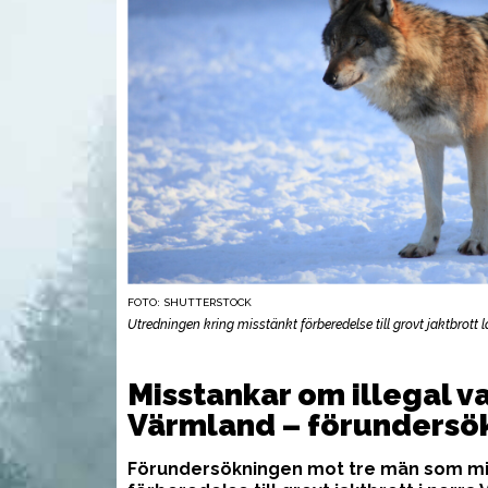
FOTO: SHUTTERSTOCK
Utredningen kring misstänkt förberedelse till grovt jaktbrott l
VAPEN
UTR
Misstankar om illegal va
Värmland – förundersök
Förundersökningen mot tre män som mi