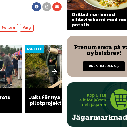
Grillad marinerad
izza med vilda smaker
vildsvinskarré med ro
potatis
Polisen
Varg
Prenumerera på v
NYHETER
NYHETER
nyhetsbrev!
PRENUMERERA
Regeri
rets
Jakt för nya jägare i
refere
pilotprojekt
möjligg
vinter