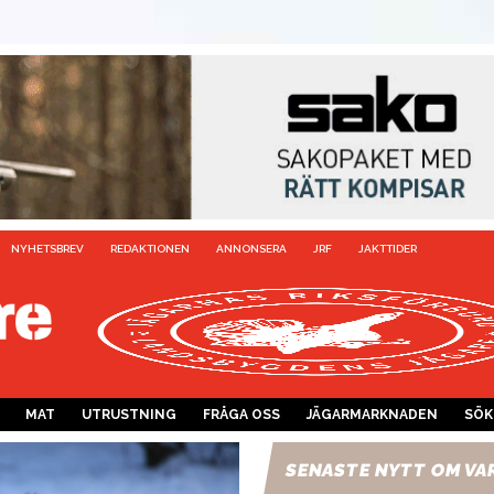
NYHETSBREV
REDAKTIONEN
ANNONSERA
JRF
JAKTTIDER
MAT
UTRUSTNING
FRÅGA OSS
JÄGARMARKNADEN
SÖK
SENASTE NYTT OM VA