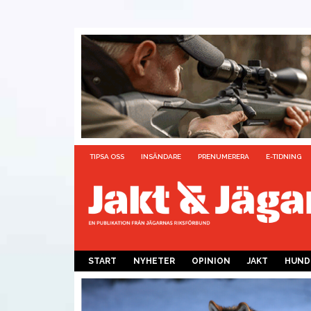
TIPSA OSS
INSÄNDARE
PRENUMERERA
E-TIDNING
START
NYHETER
OPINION
JAKT
HUND