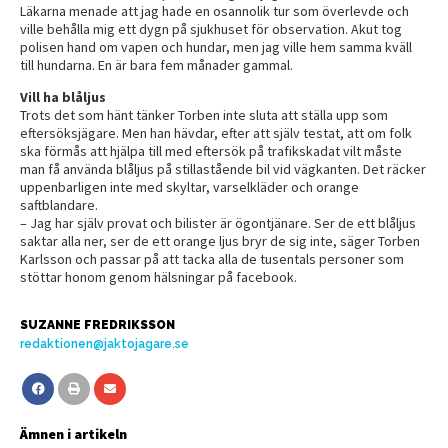
Läkarna menade att jag hade en osannolik tur som överlevde och
ville behålla mig ett dygn på sjukhuset för observation. Akut tog
polisen hand om vapen och hundar, men jag ville hem samma kväll
till hundarna. En är bara fem månader gammal.
Vill ha blåljus
Trots det som hänt tänker Torben inte sluta att ställa upp som
eftersöksjägare. Men han hävdar, efter att själv testat, att om folk
ska förmås att hjälpa till med eftersök på trafikskadat vilt måste
man få använda blåljus på stillastående bil vid vägkanten. Det räcker
uppenbarligen inte med skyltar, varselkläder och orange
saftblandare.
– Jag har själv provat och bilister är ögontjänare. Ser de ett blåljus
saktar alla ner, ser de ett orange ljus bryr de sig inte, säger Torben
Karlsson och passar på att tacka alla de tusentals personer som
stöttar honom genom hälsningar på facebook.
SUZANNE FREDRIKSSON
redaktionen@jaktojagare.se
Ämnen i artikeln