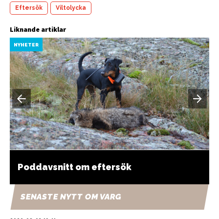
Eftersök
Viltolycka
Liknande artiklar
NYHETER
Poddavsnitt om eftersök
SENASTE NYTT OM VARG