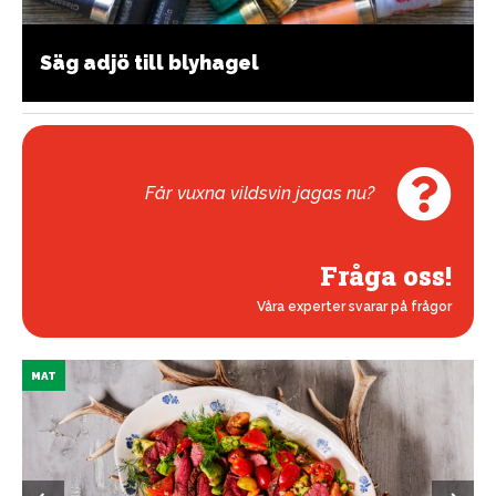
Säg adjö till blyhagel
Får vuxna vildsvin jagas nu?
Fråga oss!
Våra experter svarar på frågor
MAT