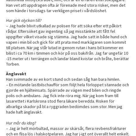
Han vet att uppdragen ofta är förenade med stora risker, men det
som hände i torsdags tar verkligen priset i vårdslöshet.
Hur gick olyckan till?
– Jag hade blivit utkallad av polisen för att söka efter ett påkört
rådjur. Eftersöket gav ingenting så jag misstänkte att fått fel
uppgifter vilket visade sig stämma. Jag hade satt in både hund och
vapen i min bil och gick för att prata med markägaren som kommit
till platsen. När jag står lutad in genom rutan i hans bil kommer en
bilist i ca 70 km i timmen och kör på oss bakifrån. Jag far ungefär 10
-15 meter ut i terrängen och landar bland kvistar och bråte, berättar
Torben.
Änglavakt
Han svimmade av en kort stund och sedan såg han bara himlen.
– En mötande lastbilschaufför som följt hela förloppet stannade och
gjorde en hjälteinsats. Spärrade av vägen med bilen och ringde
polis och ambulans. Jag fick inte röra mig. När jag kom fram till
lasarettet i Karlskrona stod flera läkare beredda. Risken för
allvarliga skador på bl a ryggraden bedömdes som stor. Men jag
hade haft änglavakt.
Hur mår du idag?
– Jag är helt mörbultad, massor av skärsår, flera revbensfrakturer
och en flisa lös i halskotpelaren. Jag har j-igt ont överallt helt enkelt.