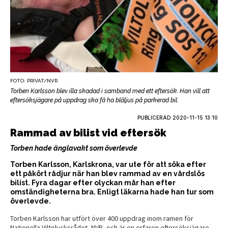
FOTO: PRIVAT/NVR
Torben Karlsson blev illa skadad i samband med ett eftersök. Han vill att
eftersöksjägare på uppdrag ska få ha blåljus på parkerad bil.
PUBLICERAD
2020-11-15 13:10
Rammad av bilist vid eftersök
Torben hade änglavakt som överlevde
Torben Karlsson, Karlskrona, var ute för att söka efter
ett påkört rådjur när han blev rammad av en vårdslös
bilist. Fyra dagar efter olyckan mår han efter
omständigheterna bra. Enligt läkarna hade han tur som
överlevde.
Torben Karlsson har utfört över 400 uppdrag inom ramen för
Nationella Viltolycksrådet, NVR, och är en erfaren eftersöksjägare.