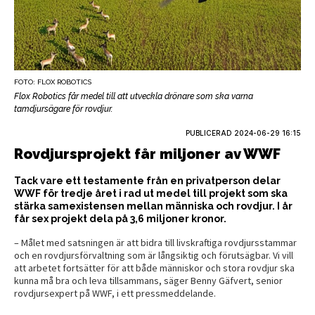
FOTO: FLOX ROBOTICS
Flox Robotics får medel till att utveckla drönare som ska varna
tamdjursägare för rovdjur.
PUBLICERAD
2024-06-29 16:15
Rovdjursprojekt får miljoner av WWF
Tack vare ett testamente från en privatperson delar
WWF för tredje året i rad ut medel till projekt som ska
stärka samexistensen mellan människa och rovdjur. I år
får sex projekt dela på 3,6 miljoner kronor.
– Målet med satsningen är att bidra till livskraftiga rovdjursstammar
och en rovdjursförvaltning som är långsiktig och förutsägbar. Vi vill
att arbetet fortsätter för att både människor och stora rovdjur ska
kunna må bra och leva tillsammans, säger Benny Gäfvert, senior
rovdjursexpert på WWF, i ett pressmeddelande.