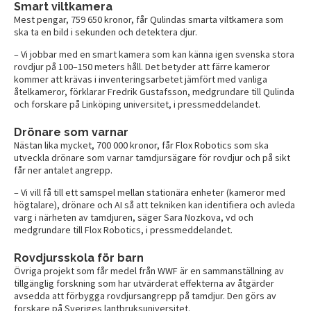
Smart viltkamera
Mest pengar, 759 650 kronor, får Qulindas smarta viltkamera som
ska ta en bild i sekunden och detektera djur.
– Vi jobbar med en smart kamera som kan känna igen svenska stora
rovdjur på 100–150 meters håll. Det betyder att färre kameror
kommer att krävas i inventeringsarbetet jämfört med vanliga
åtelkameror, förklarar Fredrik Gustafsson, medgrundare till Qulinda
och forskare på Linköping universitet, i pressmeddelandet.
Drönare som varnar
Nästan lika mycket, 700 000 kronor, får Flox Robotics som ska
utveckla drönare som varnar tamdjursägare för rovdjur och på sikt
får ner antalet angrepp.
– Vi vill få till ett samspel mellan stationära enheter (kameror med
högtalare), drönare och AI så att tekniken kan identifiera och avleda
varg i närheten av tamdjuren, säger Sara Nozkova, vd och
medgrundare till Flox Robotics, i pressmeddelandet.
Rovdjursskola för barn
Övriga projekt som får medel från WWF är en sammanställning av
tillgänglig forskning som har utvärderat effekterna av åtgärder
avsedda att förbygga rovdjursangrepp på tamdjur. Den görs av
forskare på Sveriges lantbruksuniversitet.