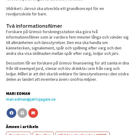
Vildriket i Järvsö ska utveckla ett grundkoncept för en
rovdjursskola för barn.
Två informationsfilmer
Forskare på Grimsö forskningsstation ska göra två
informationsfilmer som är vardera fem minuter långa och vänder sig
till allmänheten och länsstyrelser. Den ena ska handla om
kännetecken, signalement, spår och spillning efter varg och den
andra ska visa skillnaden mellan spår efter varg, lodjur och järv.
Dessutom får en forskare på Grimsö finansiering för att samla in dna
från till exempel jord, stenar och löv dränkta i urin från varg och
lodjur. Målet är att det ska bli enklare för länsstyrelserna i den södra
delen av landet att inventera även i snöfria miljöer.
MARI EDMAN
mari.edman@jaktojagare.se
Ämnen i artikeln