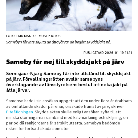
FOTO: ERIK MANDRE, MOSTPHOTOS
Samebyn får inte skjuta de åtta järvar de begärt skyddsjakt på.
PUBLICERAD
2026-01-19 11:11
Sameby får nej till skyddsjakt på järv
Semisjaur-Njarg Sameby får inte tillstånd till skyddsjakt
på järv. Förvaltningsrätten avslår samebyns
överklagande av länsstyrelsens beslut att neka jakt på
åtta järvar.
Samebyn hade i sin ansökan uppgett att den under flera år drabbats
av omfattande skador på renar, orsakade främst av järv, skriver
Piteåtidningen
. Skyddsjakten skulle enligt ansökan syfta till att
minska störningarna i samband med kalvmärkning och skiljning, en
period då renhjordarna är särskilt utsatta. Samebyn bedömde
risken för fortsatt skada som stor.