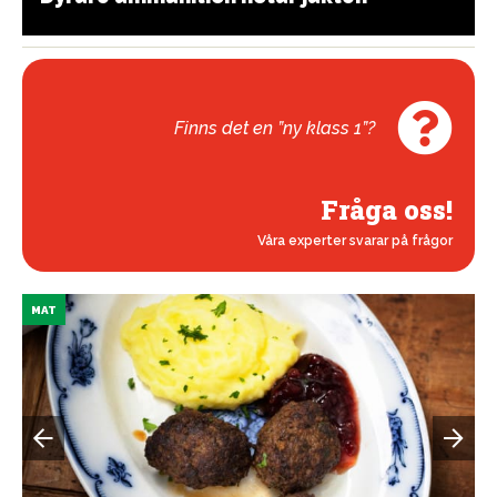
Finns det en ”ny klass 1”?
Fråga oss!
Våra experter svarar på frågor
MAT