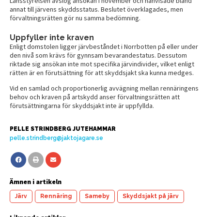
Länsstyrelsen avslog ansökan i november och hänvisade bland
annat till järvens skyddsstatus. Beslutet överklagades, men
förvaltningsrätten gör nu samma bedömning.
Uppfyller inte kraven
Enligt domstolen ligger järvbeståndet i Norrbotten på eller under
den nivå som krävs för gynnsam bevarandestatus. Dessutom
riktade sig ansökan inte mot specifika järvindivider, vilket enligt
rätten är en förutsättning för att skyddsjakt ska kunna medges.
Vid en samlad och proportionerlig avvägning mellan rennäringens
behov och kraven på artskydd anser förvaltningsrätten att
förutsättningarna för skyddsjakt inte är uppfyllda.
PELLE STRINDBERG JUTEHAMMAR
pelle.strindberg@jaktojagare.se
Ämnen i artikeln
Järv
Rennäring
Sameby
Skyddsjakt på järv