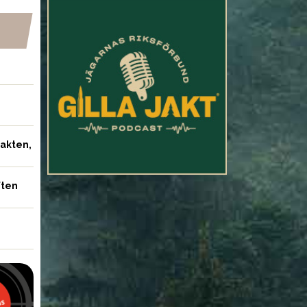
jakten,
ften