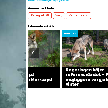
Ämnen i artikeln
Vild Biff Rydberg med
d rökt
Paragraf 28
Varg
Vargangrepp
Pa
senapskräm
Liknande artiklar
YHETER
NYHETER
Regeringen höjer
Vargangrepp på
referensvärdet – f
Österlen och i Markaryd
möjliggöra vargjakt
vinter