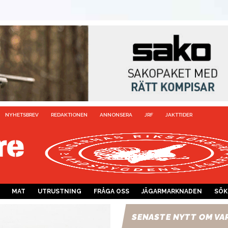
NYHETSBREV
REDAKTIONEN
ANNONSERA
JRF
JAKTTIDER
MAT
UTRUSTNING
FRÅGA OSS
JÄGARMARKNADEN
SÖK
SENASTE NYTT OM VA