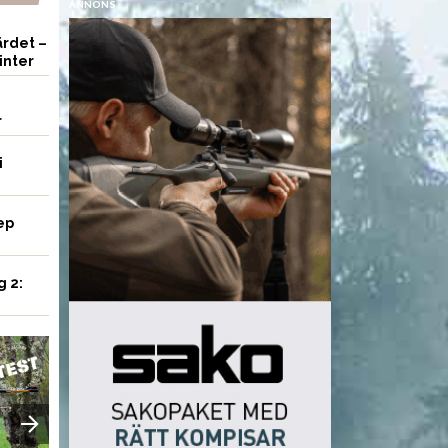
ANNONS
rdet –
inter
r
i
ep
g 2:
VAPEN
VAPEN