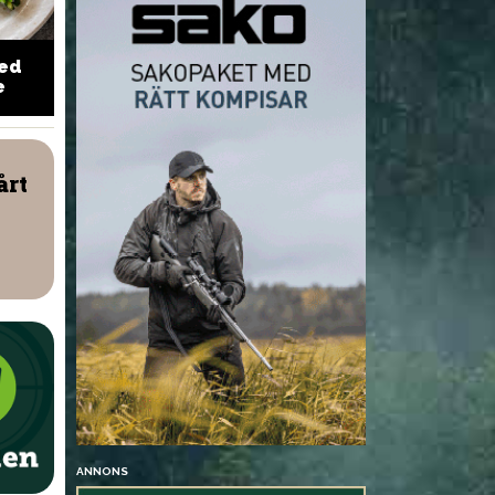
med
Vild indisk 
2 x kryddsmör
e
NYHETER
årt
ägare vill avliva
Skyddsjakt på varg som
Skåne
angrep ponny
ANNONS