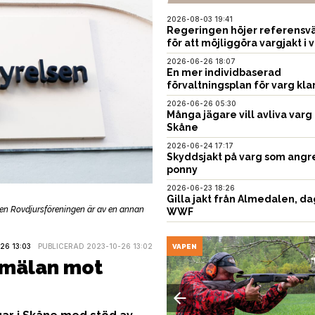
2026-08-03 19:41
Regeringen höjer referensvä
för att möjliggöra vargjakt i v
2026-06-26 18:07
En mer individbaserad
förvaltningsplan för varg kla
2026-06-26 05:30
Många jägare vill avliva varg 
Skåne
2026-06-24 17:17
Skyddsjakt på varg som angr
ponny
2026-06-23 18:26
Gilla jakt från Almedalen, da
 Men Rovdjursföreningen är av en annan
WWF
6 13:03
PUBLICERAD 2023-10-26 13:02
USTNING
VAPEN
nmälan mot