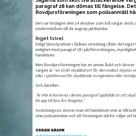
Jägarna som sköt två attackerande varg
paragraf 28 kan dömas till fängelse. De
Rovdjursföreningen som polisanmält hä
L
så går det till
Så skjuter du in studsaren
Det var lördagen den 14 oktober som två vargar sköts u
s
Linderödsåsen då de angrep jakthundar.
Inget tvivel
Enligt länsstyrelsen i Skånes utredning råder det inget t
enlighet med paragraf 28 i jaktförordningen, myndighet
händelsen.
Men Rovdjursföreningen har en annan åsikt och skriver 
vargen är
”en strikt skyddad art får den endast skjutas vi
eller i självförsvar/för skyddande av egendom eller tamdju
Och därefter:
”Är inte kriterierna i denna paragraf uppfyllda är att skju
bli upp till fyra års fängelse.”
MAT
MAT
Avslutningsvis skriver man att händelsen inte är tillräckl
utan polisanmälan och att föreningen därför väljer att l
OSSIAN GRAHN
redaktionen@jaktojagare.se