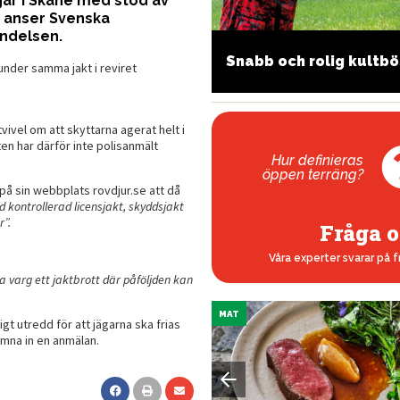
ar i Skåne med stöd av
t anser Svenska
ndelsen.
iten och smart – men
Snabb och rolig kultb
nder samma jakt i reviret
aknar karta
vivel om att skyttarna agerat helt i
en har därför inte polisanmält
Hur definieras
öppen terräng?
på sin webbplats rovdjur.se att då
d kontrollerad licensjakt, skyddsjakt
r”.
Fråga o
Våra experter svarar på f
ta varg ett jaktbrott där påföljden kan
MAT
igt utredd för att jägarna ska frias
ämna in en anmälan.