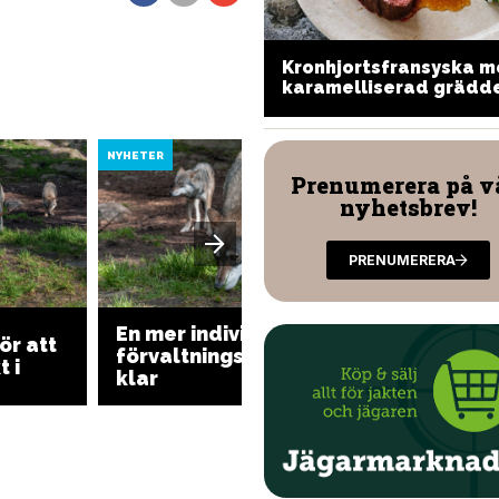
Kronhjortsfransyska 
ella med vilt
karamelliserad grädd
NYHETER
NYHETER
Prenumerera på v
nyhetsbrev!
PRENUMERERA
En mer individbaserad
ör att
Många j
förvaltningsplan för varg
 i
varg i 
klar