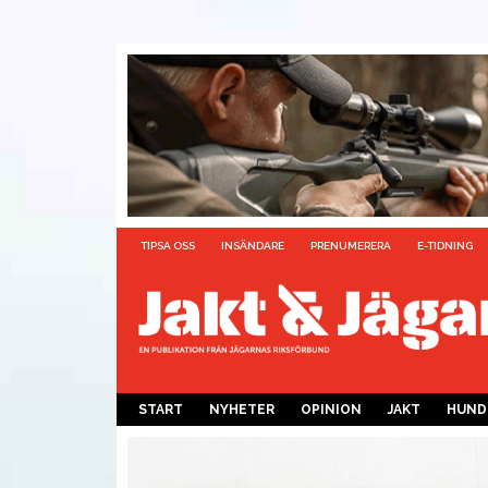
TIPSA OSS
INSÄNDARE
PRENUMERERA
E-TIDNING
START
NYHETER
OPINION
JAKT
HUND