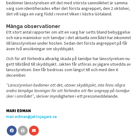
bedömer länsstyrelsen att det med största sannolikhet är samma
varg som identifierades efter det första angreppet, den 2 oktober,
det vill säga en varg född i reviret Viken i Västra Götaland.
Många observationer
Ett stort antal rapporter om att en varg har setts bland bebyggelse
och nära människor och tamdjur i det aktuella området har inkommit
till länsstyrelsen under hösten. Sedan det första angreppet på får
även två ansökningar om skyddsjakt.
Och för att förhindra allvarlig skada på tamdjur har länsstyrelsen nu
gett tillstånd till skyddsjakt. Jakten får utföras av jägare utsedda av
länsstyrelsen. Den får bedrivas som längst till och med den 6
december.
”Länsstyrelsen bedömer att det, utöver skyddsjakt, inte finns några
andra lämpliga lösningar för att förhindra att fler angrepp på tamdjur
sker i området”
, skriver myndigheten i ett pressmeddelande.
MARI EDMAN
mari.edman@jaktojagare.se