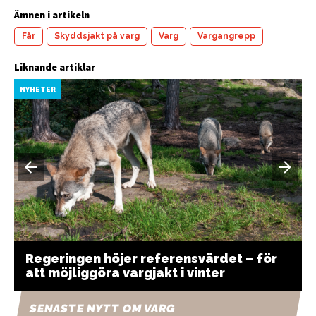
Ämnen i artikeln
Får
Skyddsjakt på varg
Varg
Vargangrepp
Liknande artiklar
NYHETER
Regeringen höjer referensvärdet – för
att möjliggöra vargjakt i vinter
SENASTE NYTT OM VARG