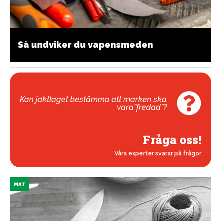
Så undviker du vapensmeden
Kan jaktlaget bestämma att marken ska
vara”fredad”?
Fråga oss!
Våra experter svarar på frågor
MAT