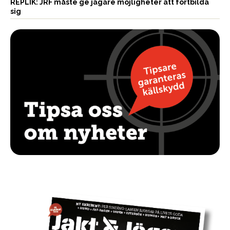
REPLIK: JRF måste ge jägare möjligheter att fortbilda
sig