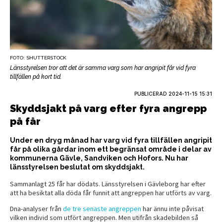
FOTO: SHUTTERSTOCK
Länsstyrelsen tror att det är samma varg som har angripit får vid fyra
tillfällen på kort tid.
PUBLICERAD
2024-11-15 15:31
Skyddsjakt på varg efter fyra angrepp
på får
Under en dryg månad har varg vid fyra tillfällen angripit
får på olika gårdar inom ett begränsat område i delar av
kommunerna Gävle, Sandviken och Hofors. Nu har
länsstyrelsen beslutat om skyddsjakt.
Sammanlagt 25 får har dödats. Länsstyrelsen i Gävleborg har efter
att ha besiktat alla döda får funnit att angreppen har utförts av varg.
Dna-analyser från
de tre senaste angreppen
har ännu inte påvisat
vilken individ som utfört angreppen. Men utifrån skadebilden så