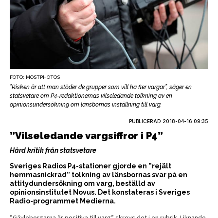
FOTO: MOSTPHOTOS
”Risken är att man stöder de grupper som vill ha fler vargar”, säger en
statsvetare om P4-redaktionernas vilseledande tolkning av en
opinionsundersökning om länsbornas inställning till varg.
PUBLICERAD
2018-04-16 09:35
”Vilseledande vargsiffror i P4”
Hård kritik från statsvetare
Sveriges Radios P4-stationer gjorde en ”rejält
hemmasnickrad” tolkning av länsbornas svar på en
attitydundersökning om varg, beställd av
opinionsinstitutet Novus. Det konstateras i Sveriges
Radio-programmet Medierna.
”Gävleborgarna är positiva till varg” skrevs det i en rubrik. Liknande