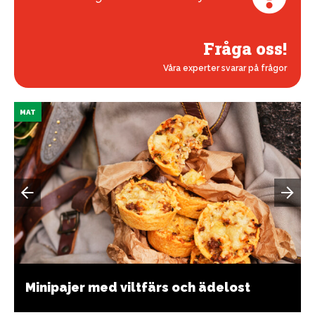
Fråga oss!
Våra experter svarar på frågor
MAT
Minipajer med viltfärs och ädelost