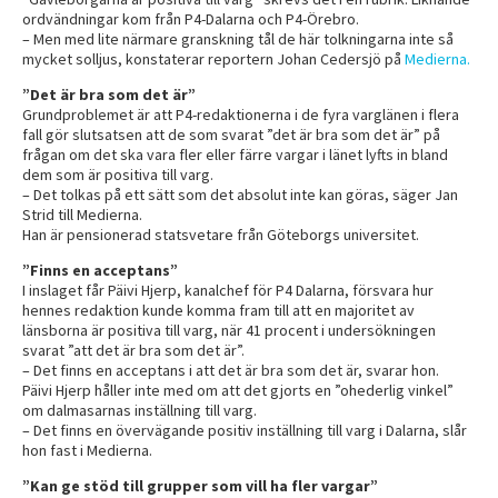
ordvändningar kom från P4-Dalarna och P4-Örebro.
– Men med lite närmare granskning tål de här tolkningarna inte så
mycket solljus, konstaterar reportern Johan Cedersjö på
Medierna.
”Det är bra som det är”
Grundproblemet är att P4-redaktionerna i de fyra varglänen i flera
fall gör slutsatsen att de som svarat ”det är bra som det är” på
frågan om det ska vara fler eller färre vargar i länet lyfts in bland
dem som är positiva till varg.
– Det tolkas på ett sätt som det absolut inte kan göras, säger Jan
Strid till Medierna.
Han är pensionerad statsvetare från Göteborgs universitet.
”Finns en acceptans”
I inslaget får Päivi Hjerp, kanalchef för P4 Dalarna, försvara hur
hennes redaktion kunde komma fram till att en majoritet av
länsborna är positiva till varg, när 41 procent i undersökningen
svarat ”att det är bra som det är”.
– Det finns en acceptans i att det är bra som det är, svarar hon.
Päivi Hjerp håller inte med om att det gjorts en ”ohederlig vinkel”
om dalmasarnas inställning till varg.
– Det finns en övervägande positiv inställning till varg i Dalarna, slår
hon fast i Medierna.
”Kan ge stöd till grupper som vill ha fler vargar”