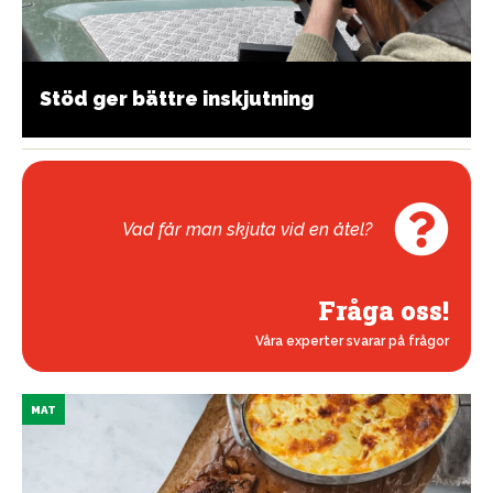
Stöd ger bättre inskjutning
Vad får man skjuta vid en åtel?
Fråga oss!
Våra experter svarar på frågor
MAT