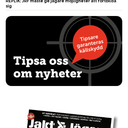
REPLIK: JRF måste ge jägare möjligheter att fortbilda
sig