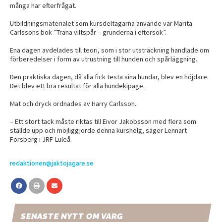
många har efterfrågat.
Utbildningsmaterialet som kursdeltagarna använde var Marita
Carlssons bok ”Träna viltspår – grunderna i eftersök”.
Ena dagen avdelades till teori, som i stor utsträckning handlade om
förberedelser i form av utrustning till hunden och spårläggning.
Den praktiska dagen, då alla fick testa sina hundar, blev en höjdare.
Det blev ett bra resultat för alla hundekipage.
Mat och dryck ordnades av Harry Carlsson.
– Ett stort tack måste riktas till Eivor Jakobsson med flera som
ställde upp och möjliggjorde denna kurshelg, säger Lennart
Forsberg i JRF-Luleå.
redaktionen@jaktojagare.se
SENASTE NYTT OM VARG