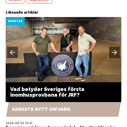
Liknande artiklar
NYHETER
Vad betyder Sveriges första
inomhusprovbana för JRF?
SENASTE NYTT OM VARG
2026-08-03 19:41