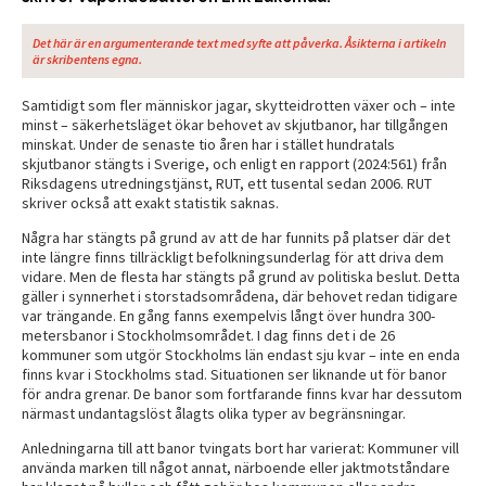
Det här är en argumenterande text med syfte att påverka. Åsikterna i artikeln
är skribentens egna.
Samtidigt som fler människor jagar, skytteidrotten växer och – inte
minst – säkerhetsläget ökar behovet av skjutbanor, har tillgången
minskat. Under de senaste tio åren har i stället hundratals
skjutbanor stängts i Sverige, och enligt en rapport (2024:561) från
Riksdagens utredningstjänst, RUT, ett tusental sedan 2006. RUT
skriver också att exakt statistik saknas.
Några har stängts på grund av att de har funnits på platser där det
inte längre finns tillräckligt befolkningsunderlag för att driva dem
vidare. Men de flesta har stängts på grund av politiska beslut. Detta
gäller i synnerhet i storstadsområdena, där behovet redan tidigare
var trängande. En gång fanns exempelvis långt över hundra 300-
metersbanor i Stockholmsområdet. I dag finns det i de 26
kommuner som utgör Stockholms län endast sju kvar – inte en enda
finns kvar i Stockholms stad. Situationen ser liknande ut för banor
för andra grenar. De banor som fortfarande finns kvar har dessutom
närmast undantagslöst ålagts olika typer av begränsningar.
Anledningarna till att banor tvingats bort har varierat: Kommuner vill
använda marken till något annat, närboende eller jaktmotståndare