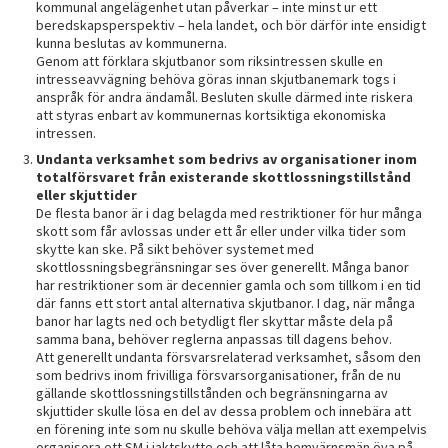
kommunal angelägenhet utan påverkar – inte minst ur ett
beredskapsperspektiv – hela landet, och bör därför inte ensidigt
kunna beslutas av kommunerna.
Genom att förklara skjutbanor som riksintressen skulle en
intresseavvägning behöva göras innan skjutbanemark togs i
anspråk för andra ändamål. Besluten skulle därmed inte riskera
att styras enbart av kommunernas kortsiktiga ekonomiska
intressen.
Undanta verksamhet som bedrivs av organisationer inom
totalförsvaret från existerande skottlossningstillstånd
eller skjuttider
De flesta banor är i dag belagda med restriktioner för hur många
skott som får avlossas under ett år eller under vilka tider som
skytte kan ske. På sikt behöver systemet med
skottlossningsbegränsningar ses över generellt. Många banor
har restriktioner som är decennier gamla och som tillkom i en tid
där fanns ett stort antal alternativa skjutbanor. I dag, när många
banor har lagts ned och betydligt fler skyttar måste dela på
samma bana, behöver reglerna anpassas till dagens behov.
Att generellt undanta försvarsrelaterad verksamhet, såsom den
som bedrivs inom frivilliga försvarsorganisationer, från de nu
gällande skottlossningstillstånden och begränsningarna av
skjuttider skulle lösa en del av dessa problem och innebära att
en förening inte som nu skulle behöva välja mellan att exempelvis
organisera ett SM i jaktskytte och att låta hemvärnsmän öva på