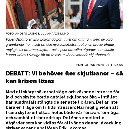
FOTO: ANDERS LJUNG & JULIANA WIKLUND
Vapendebattören Erik Lakomaa påminner om att man i flera av våra
grannländer har insett att den nya säkerhetssituationen kräver ökade
möjligheter att träna skytte – och tipsar om vilka åtgärder som skulle
kunna vidtas i Sverige för att ta oss ur vår nuvarande skjutbanekris.
PUBLICERAD
2025-01-11 08:00
DEBATT: Vi behöver fler skjutbanor – så
kan krisen lösas
Med ett skärpt säkerhetsläge och växande intresse för
jakt och skytte borde antalet skjutbanor öka – i stället
har hundratals stängts de senaste tio åren. Det är inte
bara en fråga om fritidsintressen: När möjligheten att
träna skytte urholkas, hotas både vår försvarsförmåga
och samhällets beredskap. Det finns emellertid
åtgärder som kan vidtas för att vända denna utveckling,
skriver vapendebattören Erik Lakomaa.