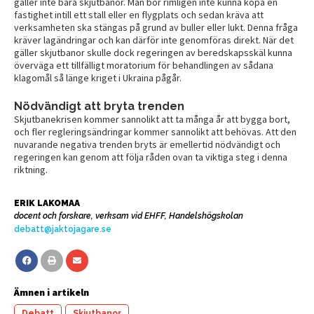
gäller inte bara skjutbanor. Man bör rimligen inte kunna köpa en
fastighet intill ett stall eller en flygplats och sedan kräva att
verksamheten ska stängas på grund av buller eller lukt. Denna fråga
kräver lagändringar och kan därför inte genomföras direkt. När det
gäller skjutbanor skulle dock regeringen av beredskapsskäl kunna
överväga ett tillfälligt moratorium för behandlingen av sådana
klagomål så länge kriget i Ukraina pågår.
Nödvändigt att bryta trenden
Skjutbanekrisen kommer sannolikt att ta många år att bygga bort,
och fler regleringsändringar kommer sannolikt att behövas. Att den
nuvarande negativa trenden bryts är emellertid nödvändigt och
regeringen kan genom att följa råden ovan ta viktiga steg i denna
riktning.
ERIK LAKOMAA
docent och forskare, verksam vid EHFF, Handelshögskolan
debatt@jaktojagare.se
Ämnen i artikeln
Debatt
Skjutbanor