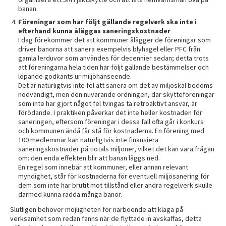
banan.
Föreningar som har följt gällande regelverk ska inte i
efterhand kunna åläggas saneringskostnader
I dag förekommer det att kommuner ålägger de föreningar som
driver banorna att sanera exempelvis blyhagel eller PFC från
gamla lerduvor som användes för decennier sedan; detta trots
att föreningarna hela tiden har följt gällande bestämmelser och
löpande godkänts ur miljöhänseende.
Det är naturligtvis inte fel att sanera om det av miljöskäl bedöms
nödvändigt, men den nuvarande ordningen, där skytteföreningar
som inte har gjort något fel tvingas ta retroaktivt ansvar, är
förödande. I praktiken påverkar det inte heller kostnaden för
saneringen, eftersom föreningar i dessa fall ofta går i konkurs
och kommunen ändå får stå för kostnaderna. En förening med
100 medlemmar kan naturligtvis inte finansiera
saneringskostnader på tiotals miljoner, vilket det kan vara frågan
om: den enda effekten blir att banan läggs ned.
En regel som innebär att kommuner, eller annan relevant
myndighet, står för kostnaderna för eventuell miljösanering för
dem som inte har brutit mot tillstånd eller andra regelverk skulle
därmed kunna rädda många banor.
Slutligen behöver möjligheten för närboende att klaga på
verksamhet som redan fanns när de flyttade in avskaffas, detta