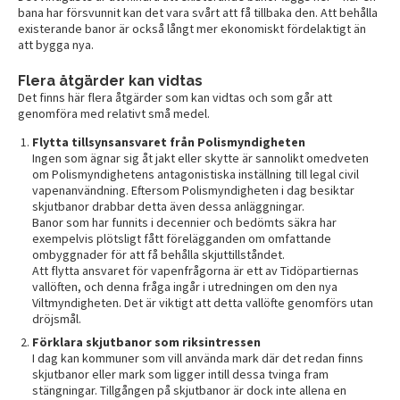
bana har försvunnit kan det vara svårt att få tillbaka den. Att behålla
existerande banor är också långt mer ekonomiskt fördelaktigt än
att bygga nya.
Flera åtgärder kan vidtas
Det finns här flera åtgärder som kan vidtas och som går att
genomföra med relativt små medel.
Flytta tillsynsansvaret från Polismyndigheten
Ingen som ägnar sig åt jakt eller skytte är sannolikt omedveten
om Polismyndighetens antagonistiska inställning till legal civil
vapenanvändning. Eftersom Polismyndigheten i dag besiktar
skjutbanor drabbar detta även dessa anläggningar.
Banor som har funnits i decennier och bedömts säkra har
exempelvis plötsligt fått förelägganden om omfattande
ombyggnader för att få behålla skjuttillståndet.
Att flytta ansvaret för vapenfrågorna är ett av Tidöpartiernas
vallöften, och denna fråga ingår i utredningen om den nya
Viltmyndigheten. Det är viktigt att detta vallöfte genomförs utan
dröjsmål.
Förklara skjutbanor som riksintressen
I dag kan kommuner som vill använda mark där det redan finns
skjutbanor eller mark som ligger intill dessa tvinga fram
stängningar. Tillgången på skjutbanor är dock inte allena en