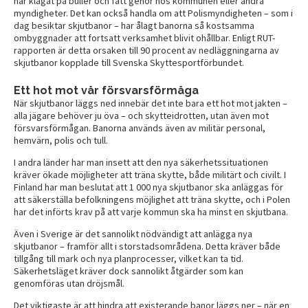
har klagat på buller och fått gehör hos kommunen eller andra
myndigheter. Det kan också handla om att Polismyndigheten – som i
dag besiktar skjutbanor – har ålagt banorna så kostsamma
ombyggnader att fortsatt verksamhet blivit ohållbar. Enligt RUT-
rapporten är detta orsaken till 90 procent av nedläggningarna av
skjutbanor kopplade till Svenska Skyttesportförbundet.
Ett hot mot vår försvarsförmåga
När skjutbanor läggs ned innebär det inte bara ett hot mot jakten –
alla jägare behöver ju öva – och skytteidrotten, utan även mot
försvarsförmågan. Banorna används även av militär personal,
hemvärn, polis och tull.
I andra länder har man insett att den nya säkerhetssituationen
kräver ökade möjligheter att träna skytte, både militärt och civilt. I
Finland har man beslutat att 1 000 nya skjutbanor ska anläggas för
att säkerställa befolkningens möjlighet att träna skytte, och i Polen
har det införts krav på att varje kommun ska ha minst en skjutbana.
Även i Sverige är det sannolikt nödvändigt att anlägga nya
skjutbanor – framför allt i storstadsområdena. Detta kräver både
tillgång till mark och nya planprocesser, vilket kan ta tid.
Säkerhetsläget kräver dock sannolikt åtgärder som kan
genomföras utan dröjsmål.
Det viktigaste är att hindra att existerande banor läggs ner – när en