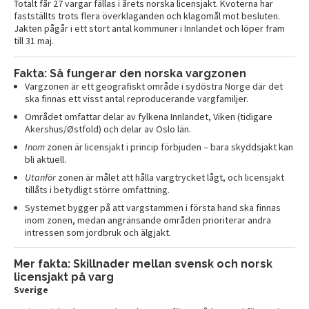
Totalt får 27 vargar fällas i årets norska licensjakt. Kvoterna har
fastställts trots flera överklaganden och klagomål mot besluten.
Jakten pågår i ett stort antal kommuner i Innlandet och löper fram
till 31 maj.
Fakta: Så fungerar den norska vargzonen
Vargzonen är ett geografiskt område i sydöstra Norge där det
ska finnas ett visst antal reproducerande vargfamiljer.
Området omfattar delar av fylkena Innlandet, Viken (tidigare
Akershus/Østfold) och delar av Oslo län.
Inom
zonen är licensjakt i princip förbjuden – bara skyddsjakt kan
bli aktuell.
Utanför
zonen är målet att hålla vargtrycket lågt, och licensjakt
tillåts i betydligt större omfattning.
Systemet bygger på att vargstammen i första hand ska finnas
inom zonen, medan angränsande områden prioriterar andra
intressen som jordbruk och älgjakt.
Mer fakta: Skillnader mellan svensk och norsk
licensjakt på varg
Sverige