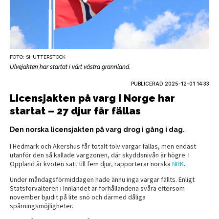
FOTO: SHUTTERSTOCK
Ulvejakten har startat i vårt västra grannland.
PUBLICERAD
2025-12-01 14:33
Licensjakten på varg i Norge har
startat – 27 djur får fällas
Den norska licensjakten på varg drog i gång i dag.
I Hedmark och Akershus får totalt tolv vargar fällas, men endast
utanför den så kallade vargzonen, där skyddsnivån är högre. I
Oppland är kvoten satt till fem djur, rapporterar norska
NRK
.
Under måndagsförmiddagen hade ännu inga vargar fällts. Enligt
Statsforvalteren i Innlandet är förhållandena svåra eftersom
november bjudit på lite snö och därmed dåliga
spårningsmöjligheter.