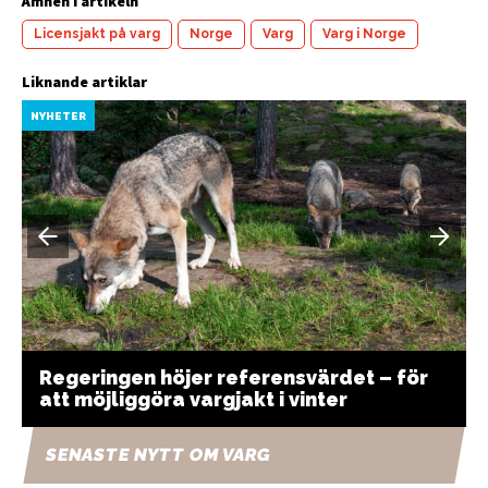
Ämnen i artikeln
Licensjakt på varg
Norge
Varg
Varg i Norge
Liknande artiklar
NYHETER
Regeringen höjer referensvärdet – för
att möjliggöra vargjakt i vinter
SENASTE NYTT OM VARG