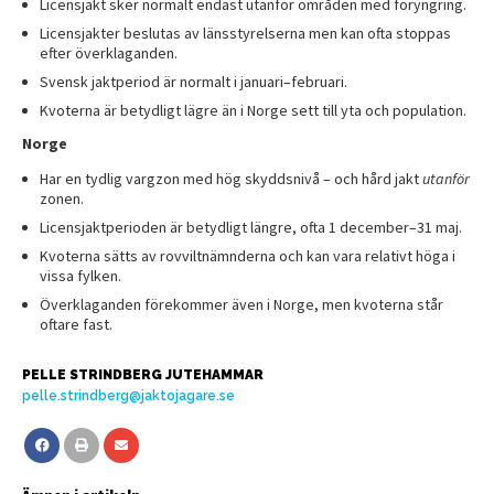
Licensjakt sker normalt endast utanför områden med föryngring.
Licensjakter beslutas av länsstyrelserna men kan ofta stoppas
efter överklaganden.
Svensk jaktperiod är normalt i januari–februari.
Kvoterna är betydligt lägre än i Norge sett till yta och population.
Norge
Har en tydlig vargzon med hög skyddsnivå – och hård jakt
utanför
zonen.
Licensjaktperioden är betydligt längre, ofta 1 december–31 maj.
Kvoterna sätts av rovviltnämnderna och kan vara relativt höga i
vissa fylken.
Överklaganden förekommer även i Norge, men kvoterna står
oftare fast.
PELLE STRINDBERG JUTEHAMMAR
pelle.strindberg@jaktojagare.se