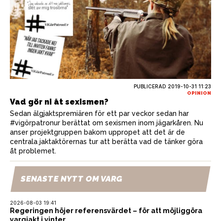
PUBLICERAD
2019-10-31 11:23
OPINION
Vad gör ni åt sexismen?
Sedan älgjaktspremiären för ett par veckor sedan har
#vigörpatronur berättat om sexismen inom jägarkåren. Nu
anser projektgruppen bakom uppropet att det är de
centrala jaktaktörernas tur att berätta vad de tänker göra
åt problemet.
SENASTE NYTT OM VARG
2026-08-03 19:41
Regeringen höjer referensvärdet – för att möjliggöra
vargjakt i vinter