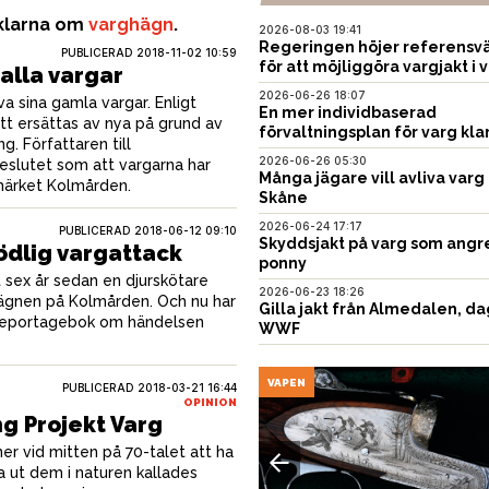
iklarna om
varghägn
.
2026-08-03 19:41
Regeringen höjer referensvä
PUBLICERAD
2018-11-02 10:59
för att möjliggöra vargjakt i v
alla vargar
2026-06-26 18:07
a sina gamla vargar. Enligt
En mer individbaserad
tt ersättas av nya på grund av
förvaltningsplan för varg kla
. Författaren till
2026-06-26 05:30
eslutet som att vargarna har
Många jägare vill avliva varg 
umärket Kolmården.
Skåne
2026-06-24 17:17
PUBLICERAD
2018-06-12 09:10
Skyddsjakt på varg som angr
ödlig vargattack
ponny
t sex år sedan en djurskötare
2026-06-23 18:26
hägnen på Kolmården. Och nu har
Gilla jakt från Almedalen, da
 reportagebok om händelsen
WWF
USTNING
VAPEN
PUBLICERAD
2018-03-21 16:44
OPINION
ng Projekt Varg
r vid mitten på 70-talet att ha
a ut dem i naturen kallades