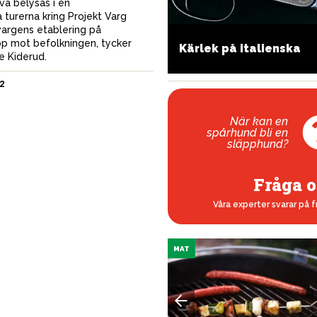
va belysas i en
 turerna kring Projekt Varg
argens etablering på
midiga hörselskydd för
p mot befolkningen, tycker
Kärlek på italienska
ägaren
e Kiderud.
2
När kan en
spårhund bli en
släpphund?
Fråga o
Våra experter svarar på f
MAT