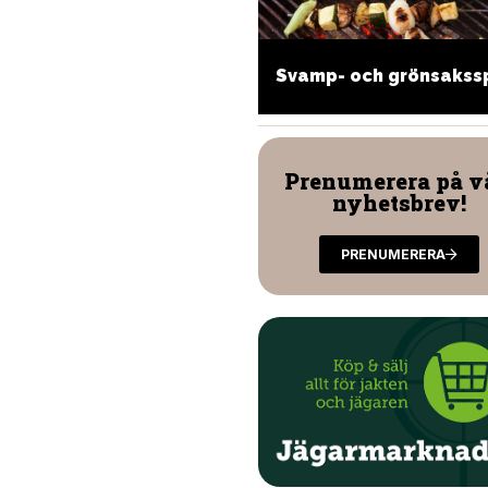
ppen lasagne med
yddig viltfärs och
Svamp- och grönsakss
antareller
Prenumerera på v
nyhetsbrev!
PRENUMERERA