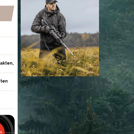
jakten,
ften