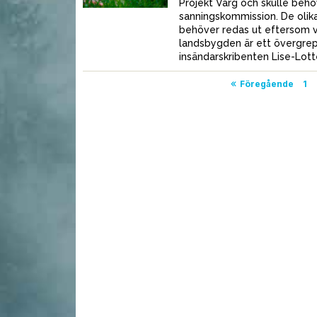
Projekt Varg och skulle behö
sanningskommission. De olika
behöver redas ut eftersom v
Stekhällen passar för
S
du ett
landsbygden är ett övergrep
både jakt och fest
j
steg för steg
insändarskribenten Lise-Lott
Sidnumrering
Föregående
1
för
inlägg
MAT
MAT