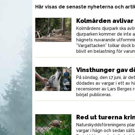
Här visas de senaste nyheterna och art
Kolmården avlivar 
Kolmårdens djurpark ska avliv
djurparken kommer de inte a
hägnets nuvarande utformning
”Vargattacken” tolkar dock b
blivit en belastning för var
Vinsthunger gav d
På söndag, den 17 juni, är de
dödades av vargar i ett av 
recensioner av Lars Berges
börjat publiceras.
UTRUSTNING
UTR
Red ut turerna kri
Naturskyddsföreningens plane
vargar i hägn och sedan sätt