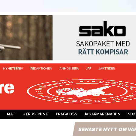
NYHETSBREV
REDAKTIONEN
ANNONSERA
JRF
JAKTTIDER
MAT
UTRUSTNING
FRÅGA OSS
JÄGARMARKNADEN
SÖK
SENASTE NYTT OM VA