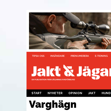
TIPSA OSS
INSÄNDARE
PRENUMERERA
E-TIDNING
START
NYHETER
OPINION
JAKT
HUND
Varghägn