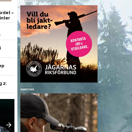
ANNONS
rdet –
inter
r
i
ep
g 2:
ANNONS
VAPEN
VAPEN