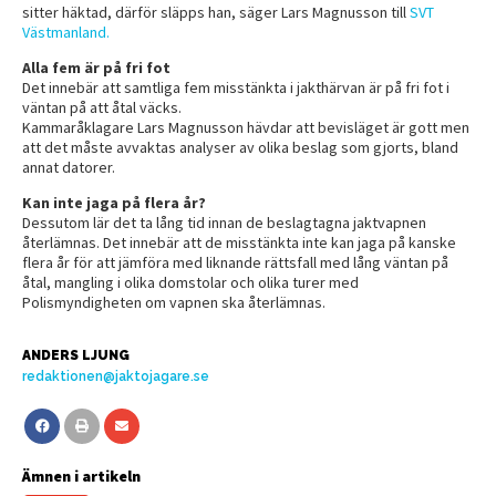
sitter häktad, därför släpps han, säger Lars Magnusson till
SVT
Västmanland.
Alla fem är på fri fot
Det innebär att samtliga fem misstänkta i jakthärvan är på fri fot i
väntan på att åtal väcks.
Kammaråklagare Lars Magnusson hävdar att bevisläget är gott men
att det måste avvaktas analyser av olika beslag som gjorts, bland
annat datorer.
Kan inte jaga på flera år?
Dessutom lär det ta lång tid innan de beslagtagna jaktvapnen
återlämnas. Det innebär att de misstänkta inte kan jaga på kanske
flera år för att jämföra med liknande rättsfall med lång väntan på
åtal, mangling i olika domstolar och olika turer med
Polismyndigheten om vapnen ska återlämnas.
ANDERS LJUNG
redaktionen@jaktojagare.se
Ämnen i artikeln