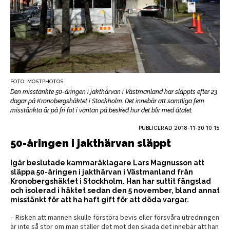
FOTO: MOSTPHOTOS
Den misstänkte 50-åringen i jakthärvan i Västmanland har släppts efter 23
dagar på Kronobergshäktet i Stockholm. Det innebär att samtliga fem
misstänkta är på fri fot i väntan på besked hur det blir med åtalet.
PUBLICERAD
2018-11-30 10:15
50-åringen i jakthärvan släppt
Igår beslutade kammaråklagare Lars Magnusson att
släppa 50-åringen i jakthärvan i Västmanland från
Kronobergshäktet i Stockholm. Han har suttit fängslad
och isolerad i häktet sedan den 5 november, bland annat
misstänkt för att ha haft gift för att döda vargar.
– Risken att mannen skulle förstöra bevis eller försvåra utredningen
är inte så stor om man ställer det mot den skada det innebär att han