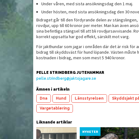
Under våren, med sista ansökningsdag den 1 maj.
Under hösten, med sista ansökningsdag den 30 nov
Bidraget går till den fördyrande delen av stängslingen
rovdjur, upp till 60 kronor per meter. Man kan även ans
sina befintliga stängsel till att bli rovdjursavvisande.
korrekt uppsatta har god effekt, särskilt mot varg.
För jakthundar som jagar i områden där det är risk för
bidrag till skyddsväst för hund löpande. Västen måste ha
kostnaden i bidrag, men som mest 5 940 kronor.
PELLE STRINDBERG JUTEHAMMAR
pelle.strindberg@jaktojagare.se
Ämnen i artikeln
Dna
Hund
Länsstyrelsen
Skyddsjakt p
Vargetablering
Liknande artiklar
YHETER
NYHETER