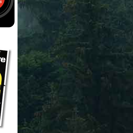
Länsstyrelse varnar för
ägare vill avliva
PFAS: Ät inte vildsvin och
Skåne
rådjur