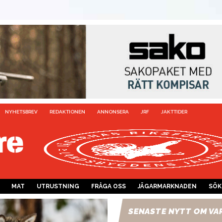
NYHETSBREV
REDAKTIONEN
ANNONSERA
JRF
JAKTTIDER
MAT
UTRUSTNING
FRÅGA OSS
JÄGARMARKNADEN
SÖK
SENASTE NYTT OM VA