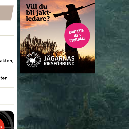
jakten,
ften
NYHETER