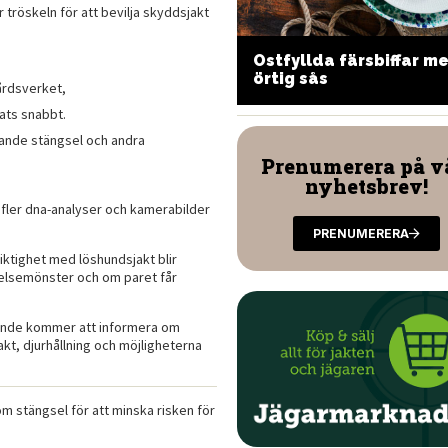
tröskeln för att bevilja skyddsjakt
anh Mi med
Ostfyllda färsbiffar m
ldsvinskarré
örtig sås
årdsverket,
ats snabbt.
sande stängsel och andra
Prenumerera på v
nyhetsbrev!
fler dna-analyser och kamerabilder
PRENUMERERA
iktighet med löshundsjakt blir
relsemönster och om paret får
pande kommer att informera om
akt, djurhållning och möjligheterna
m stängsel för att minska risken för