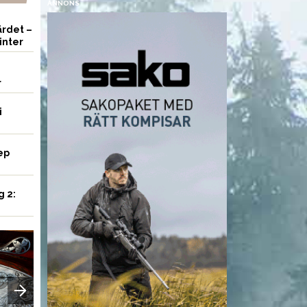
ANNONS
rdet –
inter
r
i
ep
g 2:
VAPEN
UTRUSTNING