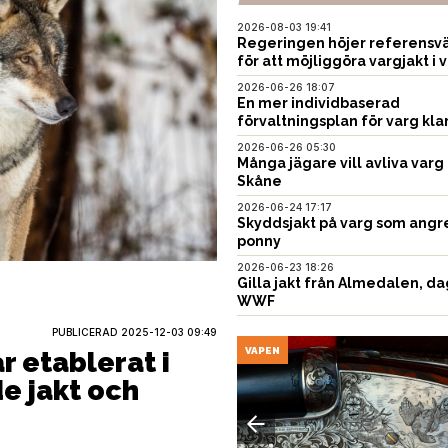
2026-08-03 19:41
Regeringen höjer referensvä
för att möjliggöra vargjakt i v
2026-06-26 18:07
En mer individbaserad
förvaltningsplan för varg kla
2026-06-26 05:30
Många jägare vill avliva varg 
Skåne
2026-06-24 17:17
Skyddsjakt på varg som angr
ponny
2026-06-23 18:26
Gilla jakt från Almedalen, da
WWF
PUBLICERAD
2025-12-03 09:49
USTNING
VAPEN
r etablerat i
e jakt och