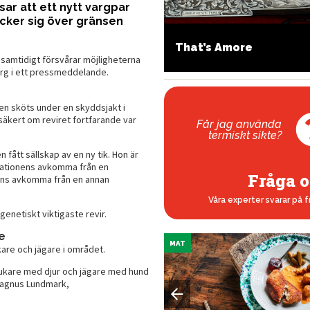
ar att ett nytt vargpar
cker sig över gränsen
lroundknivar för jägare
That’s Amore
 samtidigt försvårar möjligheterna
berg i ett pressmeddelande.
ken sköts under en skyddsjakt i
äkert om reviret fortfarande var
Får jag använda
termiskt sikte?
fått sällskap av en ny tik. Hon är
erationens avkomma från en
Fråga o
nens avkomma från en annan
Våra experter svarar på f
genetiskt viktigaste revir.
e
MAT
kare och jägare i området.
brukare med djur och jägare med hund
Magnus Lundmark,