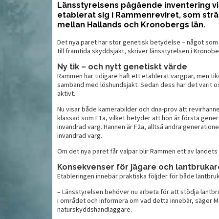
Länsstyrelsens pågående inventering vis
etablerat sig i Rammenreviret, som strä
mellan Hallands och Kronobergs län.
meoptik i
Välj rätt kula för din jakt
Al
ormat
Det nya paret har stor genetisk betydelse – något som
till framtida skyddsjakt, skriver länsstyrelsen i Krono
Ny tik – och nytt genetiskt värde
Rammen har tidigare haft ett etablerat vargpar, men ti
samband med löshundsjakt. Sedan dess har det varit os
aktivt.
Nu visar både kamerabilder och dna-prov att revirhannen 
klassad som F1a, vilket betyder att hon är första gen
invandrad varg. Hannen är F2a, alltså andra generatio
invandrad varg.
Om det nya paret får valpar blir Rammen ett av landets 
Konsekvenser för jägare och lantbrukar
MAT
MAT
Etableringen innebär praktiska följder för både lantbru
– Länsstyrelsen behöver nu arbeta för att stödja lant
i området och informera om vad detta innebär, säger 
naturskyddshandläggare.