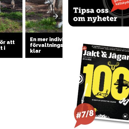
En mer individbaserad
ör att
Många j
förvaltningsplan för varg
 i
varg i 
klar