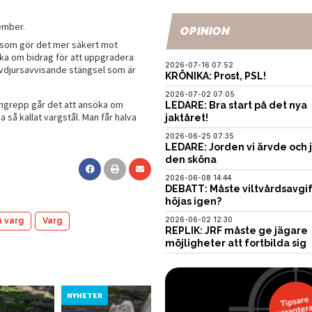
ember.
OPINION
, som gör det mer säkert mot
öka om bidrag för att uppgradera
2026-07-16 07:52
 Rovdjursavvisande stängsel som är
KRÖNIKA: Prost, PSL!
2026-07-02 07:05
 angrepp går det att ansöka om
LEDARE: Bra start på det nya
 så kallat vargstål. Man får halva
jaktåret!
2026-06-25 07:35
LEDARE: Jorden vi ärvde och 
den sköna
2026-06-08 14:44
DEBATT: Måste viltvårdsavgi
höjas igen?
2026-06-02 12:30
å varg
Varg
REPLIK: JRF måste ge jägare
möjligheter att fortbilda sig
NYHETER
NYHETER