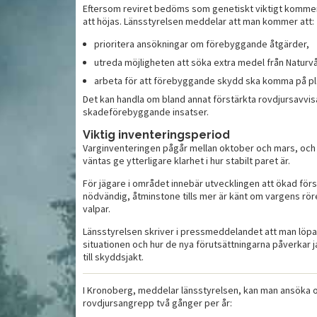
Eftersom reviret bedöms som genetiskt viktigt kommer 
att höjas. Länsstyrelsen meddelar att man kommer att:
B
illat
Gås i sousvide med
prioritera ansökningar om förebyggande åtgärder,
vi
ljummen potatissallad
utreda möjligheten att söka extra medel från Naturv
arbeta för att förebyggande skydd ska komma på pl
Det kan handla om bland annat förstärkta rovdjursavvi
skadeförebyggande insatser.
Viktig inventeringsperiod
Varginventeringen pågår mellan oktober och mars, och 
väntas ge ytterligare klarhet i hur stabilt paret är.
För jägare i området innebär utvecklingen att ökad förs
nödvändig, åtminstone tills mer är känt om vargens rö
valpar.
Länsstyrelsen skriver i pressmeddelandet att man lö
situationen och hur de nya förutsättningarna påverkar j
till skyddsjakt.
I Kronoberg, meddelar länsstyrelsen, kan man ansöka o
rovdjursangrepp två gånger per år: