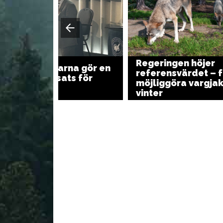
Regeringen höjer
Kullgren: Jägarna gör en
referensvärdet – f
ovärderlig insats för
möjliggöra vargjakt
samhället
vinter