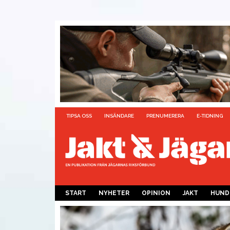
TIPSA OSS
INSÄNDARE
PRENUMERERA
E-TIDNING
START
NYHETER
OPINION
JAKT
HUND