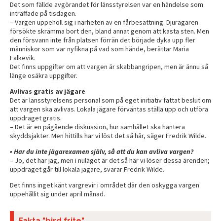
Det som fällde avgörandet för länsstyrelsen var en händelse som
inträffade på tisdagen.
– Vargen uppehöll sig i närheten av en fårbesättning. Djurägaren
försökte skrämma bort den, bland annat genom att kasta sten. Men
den försvann inte från platsen förrän det började dyka upp fler
människor som var nyfikna på vad som hände, berättar Maria
Falkevik.
Det finns uppgifter om att vargen är skabbangripen, men är ännu så
länge osäkra uppgifter.
Avlivas gratis av jägare
Det är länsstyrelsens personal som på eget initiativ fattat beslut om
att vargen ska avlivas. Lokala jägare förväntas ställa upp och utföra
uppdraget gratis.
–
Det är en pågående diskussion, hur samhället ska hantera
skyddsjakter. Men hittills har vi löst det så här, säger Fredrik Wilde.
•
Har du inte jägarexamen själv, så att du kan avliva vargen?
–
Jo, det har jag, men i nuläget är det så här vi löser dessa ärenden;
uppdraget går till lokala jägare, svarar Fredrik Wilde.
Det finns inget känt vargrevir i området där den oskygga vargen
uppehållit sig under april månad.
Fakta "bird frite"