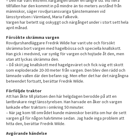
– Den har varit extremt närgången under en längre tid. Vid flera
tillfällen har den kommit in på mindre än tio meters avstånd från
människor, säger rovdjursansvariga tjänstemannen vid
länsstyrelsen i Värmland, Maria Falkevik.
Vargen har betett sig oskyggt och närgånget under i stort sett hela
april månad.
Försökte skrämma vargen
Rovdjurshandläggare Fredrik Wilde har varit ute och försökt
skrämma bort vargen med hagelbössa och speciella knallskott.
Han gick i medvind, var synlig för vargen och hojtade åt den, men
utan att lyckas skrämma den.
– Då sköt jag knallskott med hagelgeväret och fick iväg ett skott
som exploderade 20-30 meter från vargen. Den blev den rädd och
lämnade vallen där den befann sig. Men efter det har det närgångna
beteendet fortsatt, berättar Fredrik Wilde.
Förföljde traktor
Att han åkte till platsen den här helgdagen berodde på att en
lantbrukare ringt länsstyrelsen. Han harvade en åker och vargen
lunkade efter traktorn i omkring 50 minuter.
– När jag kom till området kunde människor berätta om hur de sett
vargen gå för någon halvtimme sedan. Jag hade inga problem att
hitta den, berättar Fredrik Wilde.
Avgörande händelse