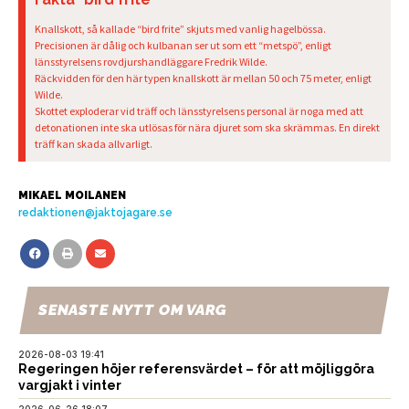
Knallskott, så kallade “bird frite” skjuts med vanlig hagelbössa.
Precisionen är dålig och kulbanan ser ut som ett “metspö”, enligt
länsstyrelsens rovdjurshandläggare Fredrik Wilde.
Räckvidden för den här typen knallskott är mellan 50 och 75 meter, enligt
Wilde.
Skottet exploderar vid träff och länsstyrelsens personal är noga med att
detonationen inte ska utlösas för nära djuret som ska skrämmas. En direkt
träff kan skada allvarligt.
MIKAEL MOILANEN
redaktionen@jaktojagare.se
SENASTE NYTT OM VARG
2026-08-03 19:41
Regeringen höjer referensvärdet – för att möjliggöra
vargjakt i vinter