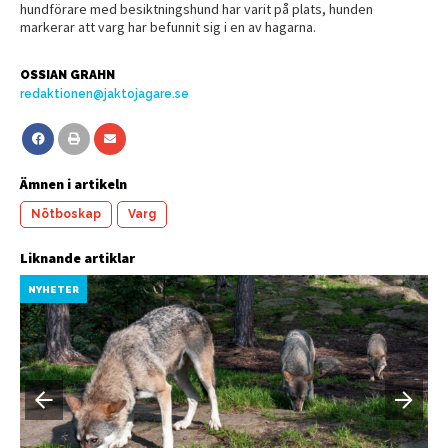
hundförare med besiktningshund har varit på plats, hunden
markerar att varg har befunnit sig i en av hagarna.
OSSIAN GRAHN
redaktionen@jaktojagare.se
Ämnen i artikeln
Nötboskap
Varg
Liknande artiklar
NYHETER