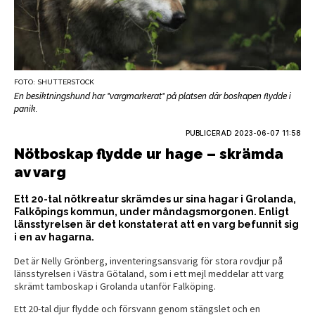
FOTO: SHUTTERSTOCK
En besiktningshund har "vargmarkerat" på platsen där boskapen flydde i
panik.
PUBLICERAD
2023-06-07 11:58
Nötboskap flydde ur hage – skrämda
av varg
Ett 20-tal nötkreatur skrämdes ur sina hagar i Grolanda,
Falköpings kommun, under måndagsmorgonen. Enligt
länsstyrelsen är det konstaterat att en varg befunnit sig
i en av hagarna.
Det är Nelly Grönberg, inventeringsansvarig för stora rovdjur på
länsstyrelsen i Västra Götaland, som i ett mejl meddelar att varg
skrämt tamboskap i Grolanda utanför Falköping.
Ett 20-tal djur flydde och försvann genom stängslet och en