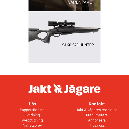
Läs
Kontakt
Papperstidning
Jakt & Jägares redaktion
E-tidning
Prenumerera
Webbtidning
Annonsera
Nyhetsbrev
Tipsa oss