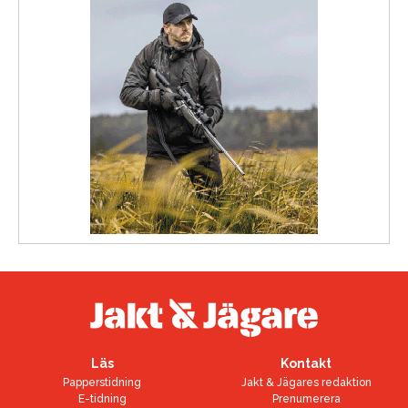
Läs
Kontakt
Papperstidning
Jakt & Jägares redaktion
E-tidning
Prenumerera