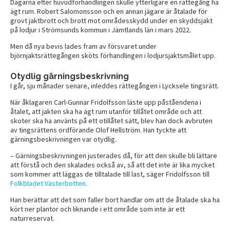
Dagarna efter huvudförhandlingen skulle ytterligare en rättegång ha
ägt rum. Robert Salomonsson och en annan jägare är åtalade för
grovt jaktbrott och brott mot områdesskydd under en skyddsjakt
på lodjur i Strömsunds kommun i Jämtlands län i mars 2022.
Men då nya bevis lades fram av försvaret under
björnjaktsrättegången sköts förhandlingen i lodjursjaktsmålet upp.
Otydlig gärningsbeskrivning
I går, sju månader senare, inleddes rättegången i Lycksele tingsrätt.
När åklagaren Carl-Gunnar Fridolfsson läste upp påståendena i
åtalet, att jakten ska ha ägt rum utanför tillåtet område och att
skoter ska ha använts på ett otillåtet sätt, blev han dock avbruten
av tingsrättens ordförande Olof Hellström. Han tyckte att
gärningsbeskrivningen var otydlig.
– Gärningsbeskrivningen justerades då, för att den skulle bli lättare
att förstå och den skalades också av, så att det inte är lika mycket
som kommer att läggas de tilltalade till last, säger Fridolfsson till
Folkbladet Västerbotten
.
Han berättar att det som faller bort handlar om att de åtalade ska ha
kört ner plantor och liknande i ett område som inte är ett
naturreservat.