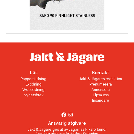
Läs
Kontakt
Papperstidning
Jakt & Jägares redaktion
E-tidning
Prenumerera
Webbtidning
Annonsera
Nyhetsbrev
Tipsa oss
Insändare
Ansvarig utgivare
Jakt & Jägare ges ut av
Jägarnas Riksförbund
.
Ansvarig utgivare är
Anders Dalenius
.