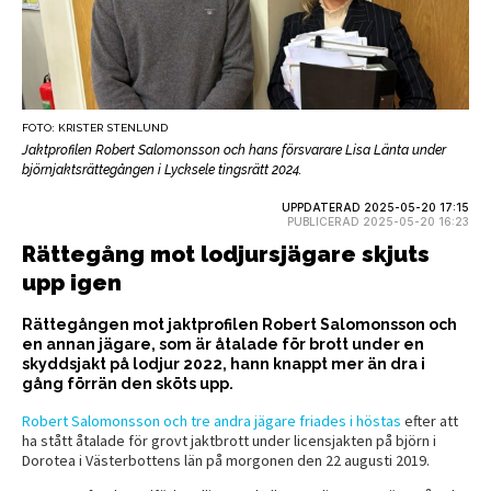
FOTO: KRISTER STENLUND
Jaktprofilen Robert Salomonsson och hans försvarare Lisa Länta under
björnjaktsrättegången i Lycksele tingsrätt 2024.
UPPDATERAD 2025-05-20 17:15
PUBLICERAD 2025-05-20 16:23
Rättegång mot lodjursjägare skjuts
upp igen
Rättegången mot jaktprofilen Robert Salomonsson och
en annan jägare, som är åtalade för brott under en
skyddsjakt på lodjur 2022, hann knappt mer än dra i
gång förrän den sköts upp.
Robert Salomonsson och tre andra jägare friades i höstas
efter att
ha stått åtalade för grovt jaktbrott under licensjakten på björn i
Dorotea i Västerbottens län på morgonen den 22 augusti 2019.