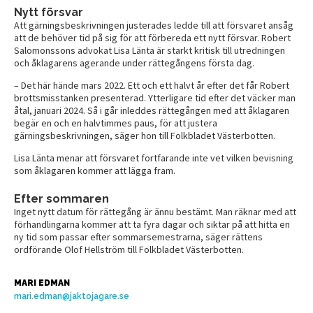
Nytt försvar
Att gärningsbeskrivningen justerades ledde till att försvaret ansåg
att de behöver tid på sig för att förbereda ett nytt försvar. Robert
Salomonssons advokat Lisa Länta är starkt kritisk till utredningen
och åklagarens agerande under rättegångens första dag.
– Det här hände mars 2022. Ett och ett halvt år efter det får Robert
brottsmisstanken presenterad. Ytterligare tid efter det väcker man
åtal, januari 2024. Så i går inleddes rättegången med att åklagaren
begär en och en halvtimmes paus, för att justera
gärningsbeskrivningen, säger hon till Folkbladet Västerbotten.
Lisa Länta menar att försvaret fortfarande inte vet vilken bevisning
som åklagaren kommer att lägga fram.
Efter sommaren
Inget nytt datum för rättegång är ännu bestämt. Man räknar med att
förhandlingarna kommer att ta fyra dagar och siktar på att hitta en
ny tid som passar efter sommarsemestrarna, säger rättens
ordförande Olof Hellström till Folkbladet Västerbotten.
MARI EDMAN
mari.edman@jaktojagare.se