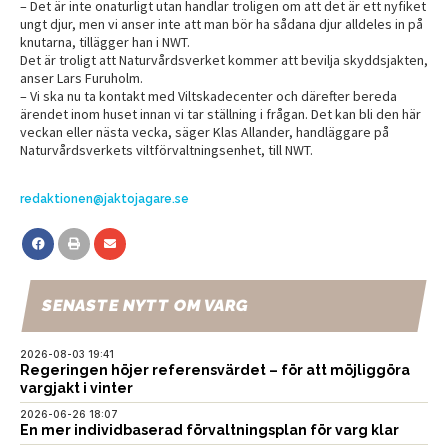
– Det är inte onaturligt utan handlar troligen om att det är ett nyfiket
ungt djur, men vi anser inte att man bör ha sådana djur alldeles in på
knutarna, tillägger han i NWT.
Det är troligt att Naturvårdsverket kommer att bevilja skyddsjakten,
anser Lars Furuholm.
– Vi ska nu ta kontakt med Viltskadecenter och därefter bereda
ärendet inom huset innan vi tar ställning i frågan. Det kan bli den här
veckan eller nästa vecka, säger Klas Allander, handläggare på
Naturvårdsverkets viltförvaltningsenhet, till NWT.
redaktionen@jaktojagare.se
SENASTE NYTT OM VARG
2026-08-03 19:41
Regeringen höjer referensvärdet – för att möjliggöra
vargjakt i vinter
2026-06-26 18:07
En mer individbaserad förvaltningsplan för varg klar