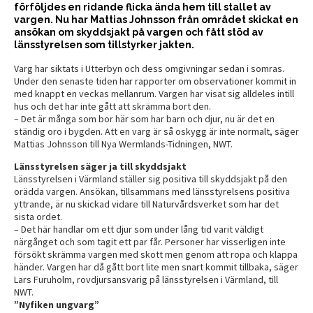
förföljdes en ridande flicka ända hem till stallet av
vargen. Nu har Mattias Johnsson från området skickat en
ansökan om skyddsjakt på vargen och fått stöd av
länsstyrelsen som tillstyrker jakten.
Varg har siktats i Utterbyn och dess omgivningar sedan i somras.
Under den senaste tiden har rapporter om observationer kommit in
med knappt en veckas mellanrum. Vargen har visat sig alldeles intill
hus och det har inte gått att skrämma bort den.
– Det är många som bor här som har barn och djur, nu är det en
ständig oro i bygden. Att en varg är så oskygg är inte normalt, säger
Mattias Johnsson till Nya Wermlands-Tidningen, NWT.
Länsstyrelsen säger ja till skyddsjakt
Länsstyrelsen i Värmland ställer sig positiva till skyddsjakt på den
orädda vargen. Ansökan, tillsammans med länsstyrelsens positiva
yttrande, är nu skickad vidare till Naturvårdsverket som har det
sista ordet.
– Det här handlar om ett djur som under lång tid varit väldigt
närgånget och som tagit ett par får. Personer har visserligen inte
försökt skrämma vargen med skott men genom att ropa och klappa
händer. Vargen har då gått bort lite men snart kommit tillbaka, säger
Lars Furuholm, rovdjursansvarig på länsstyrelsen i Värmland, till
NWT.
”Nyfiken ungvarg”