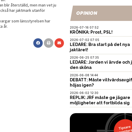
han blir återställd, men man vet ju
också har jaktmark utanför
OPINION
vargar som länsstyrelsen har
a år.
2026-07-16 07:52
KRÖNIKA: Prost, PSL!
2026-07-02 07:05
LEDARE: Bra start på det nya
jaktåret!
2026-06-25 07:35
LEDARE: Jorden vi ärvde och 
den sköna
2026-06-08 14:44
DEBATT: Måste viltvårdsavgi
höjas igen?
2026-06-02 12:30
REPLIK: JRF måste ge jägare
möjligheter att fortbilda sig