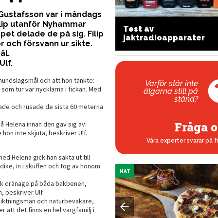
Gustafsson var i måndags
ilip utanför Nyhammar
yst och vacker med bra
Test av
pet delade de på sig. Filip
alans
jaktradioapparater
 och försvann ur sikte.
ål.
Ulf.
 hundslagsmål och att hon tänkte:
Varför står inte
 som tur var nycklarna i fickan. Med
älgarna still på
stånd?
nnade och rusade de sista 60 meterna
Fråga o
å Helena innan den gav sig av.
on inte skjuta, beskriver Ulf.
Våra experter svarar på f
ed Helena gick han sakta ut till
dike, in i skuffen och tog av honom
MAT
 fick dränage på båda bakbenen,
, beskriver Ulf.
esiktningsman och naturbevakare,
 att det finns en hel vargfamilj i