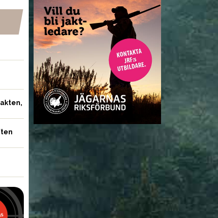
jakten,
ften