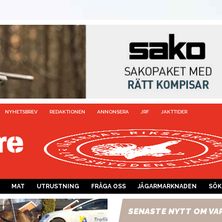
NYHETSBREV
REDAKTIONEN
ANNONSERA
JRF
JAKTTIDER
MAT
UTRUSTNING
FRÅGA OSS
JÄGARMARKNADEN
SÖK
SENASTE NYTT OM VA