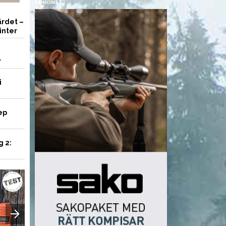
ANNONS
rdet –
inter
r
i
ep
g 2:
VAPEN
UTRUSTNING