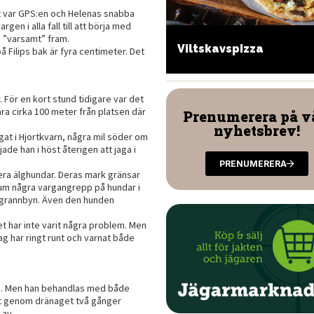
t var GPS:en och Helenas snabba
gen i alla fall till att börja med
å ”varsamt” fram.
lgrillad viltentrecote
Viltskavspizza
på Filips bak är fyra centimeter. Det
d röd och vit sås
 För en kort stund tidigare var det
a cirka 100 meter från platsen där
Prenumerera på v
nyhetsbrev!
gat i Hjortkvarn, några mil söder om
e han i höst återigen att jaga i
PRENUMERERA
flera älghundar. Deras mark gränsar
t rum några vargangrepp på hundar i
i grannbyn. Även den hunden
 Det har inte varit några problem. Men
Jag har ringt runt och varnat både
igg. Men han behandlas med både
alt genom dränaget två gånger
 av.