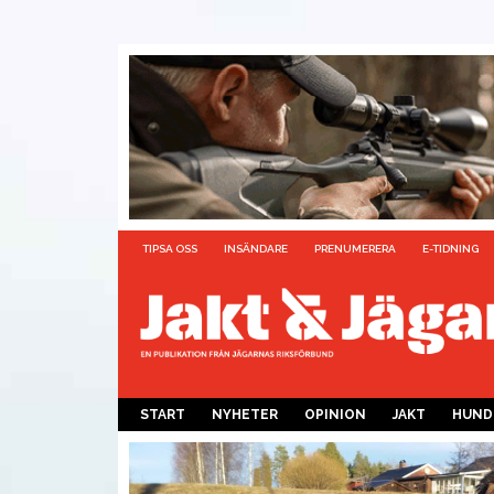
TIPSA OSS
INSÄNDARE
PRENUMERERA
E-TIDNING
START
NYHETER
OPINION
JAKT
HUND