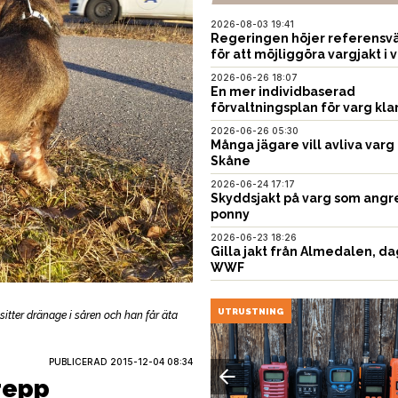
2026-08-03 19:41
Regeringen höjer referensvä
för att möjliggöra vargjakt i v
2026-06-26 18:07
En mer individbaserad
förvaltningsplan för varg kla
2026-06-26 05:30
Många jägare vill avliva varg 
Skåne
2026-06-24 17:17
Skyddsjakt på varg som angr
ponny
2026-06-23 18:26
Gilla jakt från Almedalen, da
WWF
EN
UTRUSTNING
sitter dränage i såren och han får äta
PUBLICERAD
2015-12-04 08:34
repp