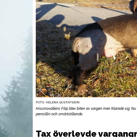
FOTO: HELENA GUSTAFSSON
UTRUSTNING
VAP
Hissmovallens Filip blev biten av vargen men klarade sig. Nu 
penicillin och smärtstillande.
Tax överlevde vargang