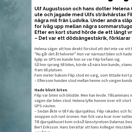
Ulf Augustsson och hans dotter Helena 
ute och jagade med Ulfs strävhårstax F
T
drömbocken
Allroundknivar för jägare
några mil från Ludvika. Under andra släp
b
for iväg upp mellan några sommarstugor
Efter en kort stund hörde de ett långt vr
– Det var ett dödsångestskrik, förklarar 
Helena säger att hon direkt förstod att det inte var ett
”Nu går det åt helvete!” Hon var närmast bilen och hade
hjälp av GPS:en kunde hon se var Filip befann sig.
Så hon sprang till bilen, körde så nära hon kunde, sta
fram till platsen.
Fem meter bakom Filip stod en varg, som tittade kort p
– Eftersom hunden stod mellan henne och vargen kunde h
Hade blivit biten
Filip var biten och blödde. Men han levde. Tillsammans m
vägen där bilen stod. Helena lyfte honom över ett stort 
MAT
MAT
GPS-västen.
– Sedan åkte vi till Falu djursjukhus. Filip rakades och
snoppen och runt öronen. Han fick vara kvar över natten
Till djursjukhuset kom också länsstyrelsen Dalarnas b
Bert Eriksson. Hans berättar att hans kolleger misstänker