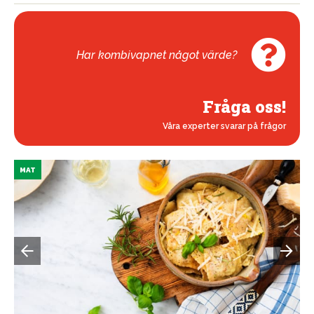
Har kombivapnet något värde?
Fråga oss!
Våra experter svarar på frågor
MAT