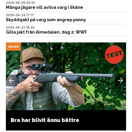
2026-06-26 05:30
Många jägare vill avliva varg i Skåne
2026-06-24 17:17
Skyddsjakt på varg som angrep ponny
2026-06-23 18:26
Gilla jakt från Almedalen, dag 2: WWF
VAPEN
Bra har blivit ännu bättre