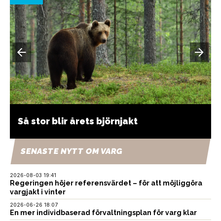
Så stor blir årets björnjakt
SENASTE NYTT OM VARG
2026-08-03 19:41
Regeringen höjer referensvärdet – för att möjliggöra
vargjakt i vinter
2026-06-26 18:07
En mer individbaserad förvaltningsplan för varg klar