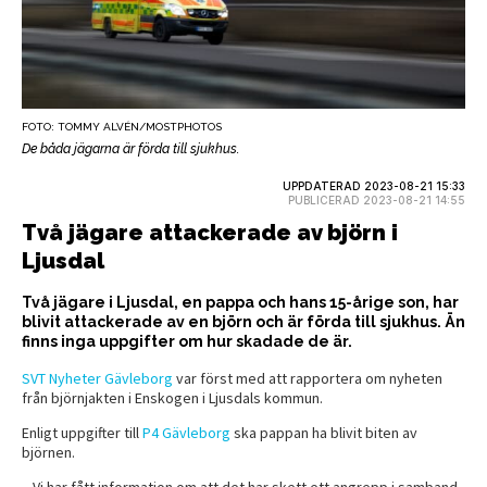
FOTO: TOMMY ALVÉN/MOSTPHOTOS
De båda jägarna är förda till sjukhus.
UPPDATERAD 2023-08-21 15:33
PUBLICERAD 2023-08-21 14:55
Två jägare attackerade av björn i
Ljusdal
Två jägare i Ljusdal, en pappa och hans 15-årige son, har
blivit attackerade av en björn och är förda till sjukhus. Än
finns inga uppgifter om hur skadade de är.
SVT Nyheter Gävleborg
var först med att rapportera om nyheten
från björnjakten i Enskogen i Ljusdals kommun.
Enligt uppgifter till
P4 Gävleborg
ska pappan ha blivit biten av
björnen.
– Vi har fått information om att det har skett ett angrepp i samband