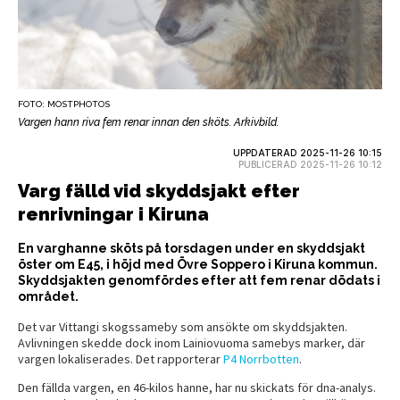
FOTO: MOSTPHOTOS
Vargen hann riva fem renar innan den sköts. Arkivbild.
UPPDATERAD 2025-11-26 10:15
PUBLICERAD 2025-11-26 10:12
Varg fälld vid skyddsjakt efter
renrivningar i Kiruna
En varghanne sköts på torsdagen under en skyddsjakt
öster om E45, i höjd med Övre Soppero i Kiruna kommun.
Skyddsjakten genomfördes efter att fem renar dödats i
området.
Det var Vittangi skogssameby som ansökte om skyddsjakten.
Avlivningen skedde dock inom Lainiovuoma samebys marker, där
vargen lokaliserades. Det rapporterar
P4 Norrbotten
.
Den fällda vargen, en 46-kilos hanne, har nu skickats för dna-analys.