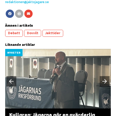
redaktionen@jaktojagare.se
Ämnen i artikeln
Debatt
Dovvilt
Jakttider
Liknande artiklar
NYHETER
Kullgren: Jägarna gör en ovärderlig