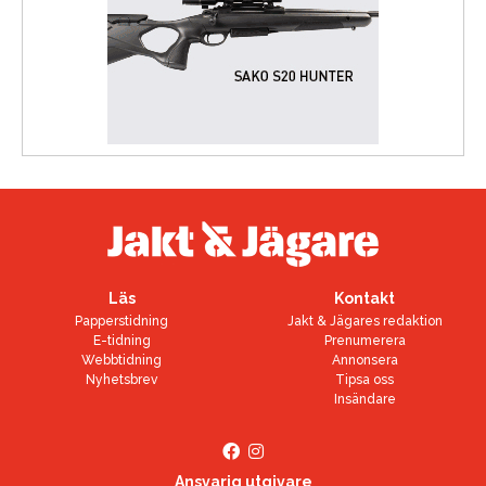
Läs
Kontakt
Papperstidning
Jakt & Jägares redaktion
E-tidning
Prenumerera
Webbtidning
Annonsera
Nyhetsbrev
Tipsa oss
Insändare
Ansvarig utgivare