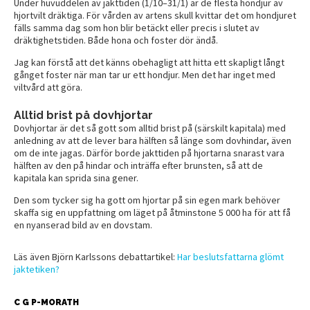
Under huvuddelen av jakttiden (1/10–31/1) är de flesta hondjur av
hjortvilt dräktiga. För vården av artens skull kvittar det om hondjuret
fälls samma dag som hon blir betäckt eller precis i slutet av
dräktighetstiden. Både hona och foster dör ändå.
Jag kan förstå att det känns obehagligt att hitta ett skapligt långt
gånget foster när man tar ur ett hondjur. Men det har inget med
viltvård att göra.
Alltid brist på dovhjortar
Dovhjortar är det så gott som alltid brist på (särskilt kapitala) med
anledning av att de lever bara hälften så länge som dovhindar, även
om de inte jagas. Därför borde jakttiden på hjortarna snarast vara
hälften av den på hindar och inträffa efter brunsten, så att de
kapitala kan sprida sina gener.
Den som tycker sig ha gott om hjortar på sin egen mark behöver
skaffa sig en uppfattning om läget på åtminstone 5 000 ha för att få
en nyanserad bild av en dovstam.
Läs även Björn Karlssons debattartikel:
Har beslutsfattarna glömt
jaktetiken?
C G P-MORATH