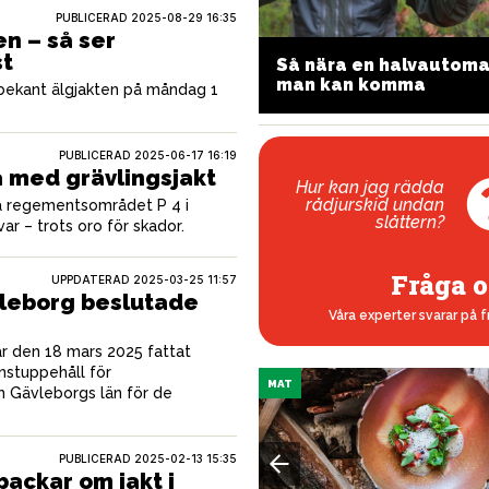
PUBLICERAD
2025-08-29 16:35
en – så ser
st
aftfull precision från
Så nära en halvautoma
lovakien
man kan komma
 bekant älgjakten på måndag 1
PUBLICERAD
2025-06-17 16:19
a med grävlingsjakt
Hur kan jag rädda
rådjurskid undan
på regementsområdet P 4 i
slåttern?
var – trots oro för skador.
Fråga o
UPPDATERAD 2025-03-25 11:57
vleborg beslutade
Våra experter svarar på f
ar den 18 mars 2025 fattat
nstuppehåll för
MAT
 Gävleborgs län för de
PUBLICERAD
2025-02-13 15:35
ackar om jakt i