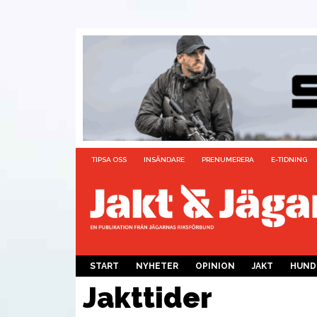
TIPSA OSS
INSÄNDARE
PRENUMERERA
E-TIDNING
START
NYHETER
OPINION
JAKT
HUND
Jakttider