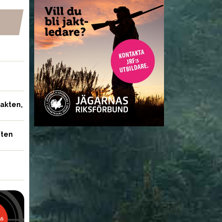
jakten,
ften