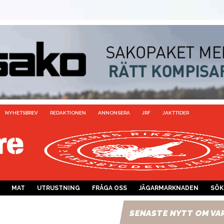
NYHETSBREV
REDAKTIONEN
ANNONSERA
JRF
JAKTTIDER
MAT
UTRUSTNING
FRÅGA OSS
JÄGARMARKNADEN
SÖK
SENASTE NYTT OM VA