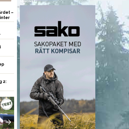
ANNONS
rdet –
inter
r
i
ep
g 2:
VAPEN
UTRUSTNING