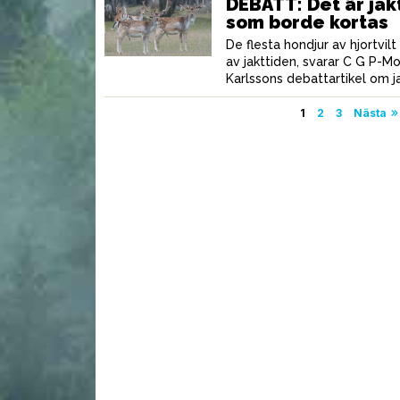
DEBATT: Det är jak
som borde kortas
De flesta hondjur av hjortvil
av jakttiden, svarar C G P-Mor
Karlssons debattartikel om j
Sidnumrering
1
2
3
Nästa
för
inlägg