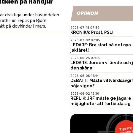
ttiden på handjur
OPINION
t är dräktiga under huvuddelen
ath i en replik på Björn
akt på dovhindar i mars.
2026-07-16 07:52
KRÖNIKA: Prost, PSL!
2026-07-02 07:05
LEDARE: Bra start på det nya
jaktåret!
2026-06-25 07:35
LEDARE: Jorden vi ärvde och 
den sköna
2026-06-08 14:44
DEBATT: Måste viltvårdsavgi
höjas igen?
2026-06-02 12:30
REPLIK: JRF måste ge jägare
möjligheter att fortbilda sig