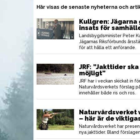
Här visas de senaste nyheterna och art
Kullgren: Jägarna 
insats för samhäll
Landsbygdsminister Peter Kull
Jägarnas Riksförbunds årsst
för att hålla ett anförande.
JRF: ”Jakttider sk
möjligt”
JRF har i veckan skickat in 
Naturvårdsverkets förslag på
innehåller både ris och ros.
UTRUSTNING
Naturvårdsverket v
– här är de viktig
Naturvårdsverket har presente
nya jakttider. Bland förslagen