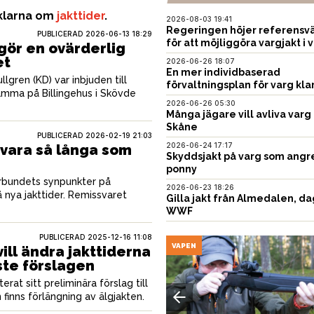
iklarna om
jakttider
.
2026-08-03 19:41
Regeringen höjer referensvä
PUBLICERAD
2026-06-13 18:29
för att möjliggöra vargjakt i v
gör en ovärderlig
et
2026-06-26 18:07
En mer individbaserad
gren (KD) var inbjuden till
förvaltningsplan för varg kla
ämma på Billingehus i Skövde
2026-06-26 05:30
Många jägare vill avliva varg 
Skåne
PUBLICERAD
2026-02-19 21:03
2026-06-24 17:17
a vara så långa som
Skyddsjakt på varg som angr
ponny
förbundets synpunkter på
2026-06-23 18:26
 nya jakttider. Remissvaret
Gilla jakt från Almedalen, da
WWF
PUBLICERAD
2025-12-16 11:08
VAPEN
ill ändra jakttiderna
aste förslagen
rat sitt preliminära förslag till
 finns förlängning av älgjakten.