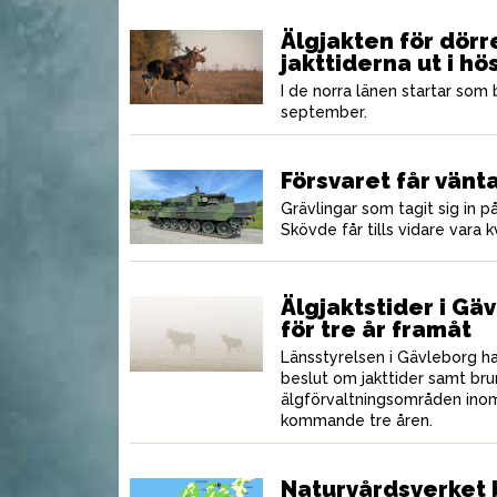
Älgjakten för dörr
jakttiderna ut i hö
manare högsta
Västar som skyddar din
Kr
vildsvinshund
S
I de norra länen startar som
september.
Försvaret får vänt
Grävlingar som tagit sig in 
Skövde får tills vidare vara k
Älgjaktstider i Gä
för tre år framåt
Länsstyrelsen i Gävleborg h
beslut om jakttider samt bru
MAT
MAT
älgförvaltningsområden inom
kommande tre åren.
Naturvårdsverket b