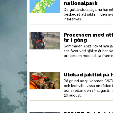
nationalpark
De gotländska jägarna har in
beskedet att jakten i den ny
stasallad med
Långkokt älgstroganoff
O
inskränkas.
 fetakräm
Processen med att
är i gång
Sommaren 2021 fick vi nya ja
ses över vart sjätte år har 
processen med att ta fram ny
Utökad jakttid på h
På grund av sjukdomen CWD ut
och kronvilt i vissa områden 
börja redan den 15 augusti, i 
20 augusti.