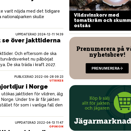
te varit nöjda med det tidigare
Vildsvinskorv med
a nationalparken skulle
stkorv i baconkappa
tomatkräm och skumm
ostsås
UPPDATERAD 2024-12-11 14:39
 se över jakttiderna
Prenumerera på v
nyhetsbrev!
kttider. Och eftersom de ska
Naturvårdsverket nu påbörjat
a. De ska träda i kraft 2027.
PRENUMERERA
PUBLICERAD
2022-06-28 09:23
UTRIKES
jortdjur i Norge
ökas jakttiden för vildren, älg
i Norge. Under tre år får jakten
stället för som i vanliga fall den
UPPDATERAD 2022-04-13 11:47
OPINION