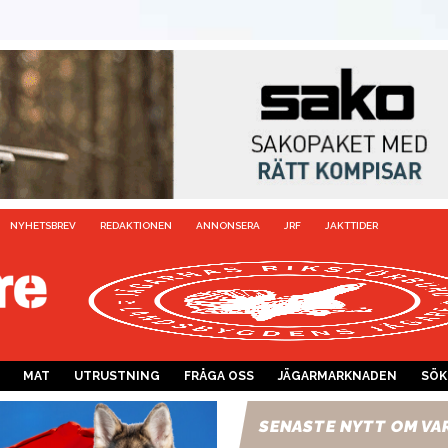
NYHETSBREV
REDAKTIONEN
ANNONSERA
JRF
JAKTTIDER
MAT
UTRUSTNING
FRÅGA OSS
JÄGARMARKNADEN
SÖK
SENASTE NYTT OM VA