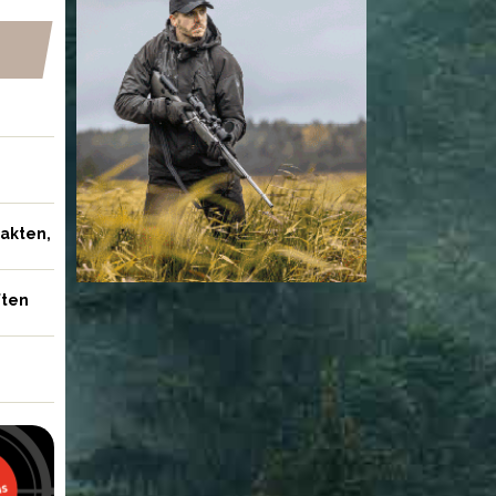
NYHETER
jakten,
ften
ägare vill avliva
Skyddsjakt på varg som
Skåne
angrep ponny