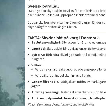
Svensk parallell
I Sverige kan skyddsjakt beviljas för att förhindra allv
Ljummen vintersallad med
eller hundar – eller vid upprepade incidenter med oön
ryta
M
vilt
Det danska beslutet visar hur även våra grannländer nu
skyddsåtgärder inte längre räcker.
FAKTA: Skyddsjakt på varg i Danmark
Beslutsmyndighet:
Styrelsen for Grøn Arealomlægn
Lagstöd:
Skyddsjakt får beviljas enligt
Bekendtgørel
Syfte:
Att förhindra allvarliga skador på tamdjur nä
fungerar.
Villkor:
Vargen ska ha orsakat upprepade angrepp eller vi
Vargsäkert stängsel ska finnas på plats.
Genomförande:
Skyddsjakten utförs av markägare, 
jägare.
Tidsbegränsning:
Beslut gäller vanligtvis i upp till e
Tillåtna hjälpmedel:
Termiska sikten och nattoptik f
Källor: Danmarks Jægerforbund, sgavmst.dk m.fl.