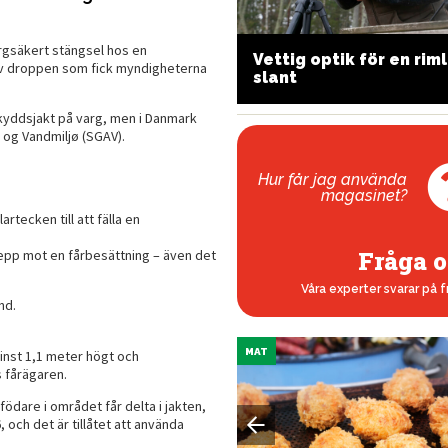
argsäkert stängsel hos en
ra optik
Vettig optik för en riml
ev droppen som fick myndigheterna
ed avståndsmätning
slant
skyddsjakt på varg, men i Danmark
 og Vandmiljø (SGAV).
Hur får jag använda
magasinet?
tecken till att fälla en
Fråga o
repp mot en fårbesättning – även det
Våra experter svarar på f
nd.
MAT
minst 1,1 meter högt och
s fårägaren.
ödare i området får delta i jakten,
6, och det är tillåtet att använda