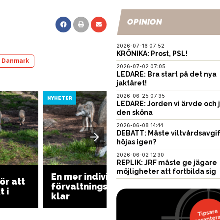
OPINION
2026-07-16 07:52
KRÖNIKA: Prost, PSL!
i Danmark
2026-07-02 07:05
LEDARE: Bra start på det nya
jaktåret!
2026-06-25 07:35
NYHETER
NYHETER
LEDARE: Jorden vi ärvde och 
den sköna
2026-06-08 14:44
DEBATT: Måste viltvårdsavgi
höjas igen?
2026-06-02 12:30
REPLIK: JRF måste ge jägare
möjligheter att fortbilda sig
En mer individbaserad
ör att
Många j
förvaltningsplan för varg
 i
varg i 
klar