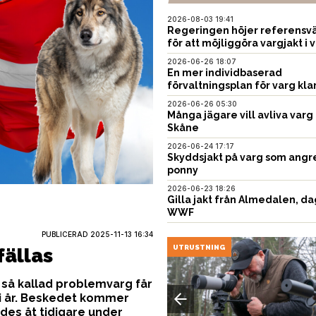
2026-08-03 19:41
Regeringen höjer referensvä
för att möjliggöra vargjakt i v
2026-06-26 18:07
En mer individbaserad
förvaltningsplan för varg kla
2026-06-26 05:30
Många jägare vill avliva varg 
Skåne
2026-06-24 17:17
Skyddsjakt på varg som angr
ponny
2026-06-23 18:26
Gilla jakt från Almedalen, da
WWF
PUBLICERAD
2025-11-13 16:34
USTNING
UTRUSTNING
fällas
 så kallad problemvarg får
 i år. Beskedet kommer
ades åt tidigare under