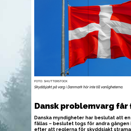
FOTO: SHUTTERSTOCK
Skyddsjakt på varg i Danmark hör inte till vanligheterna.
VAPEN
UTR
Dansk problemvarg får 
Danska myndigheter har beslutat att en
fällas – beslutet togs för andra gången
efter att reglerna för skyddsjakt stram