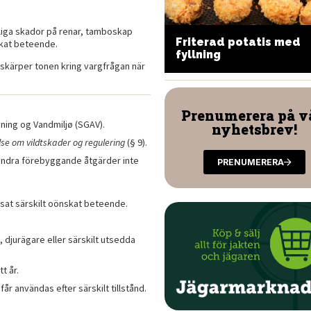
arliga skador på renar, tamboskap
Friterad potatis med
skat beteende.
acaronilasange
fyllning
 skärper tonen kring vargfrågan när
Prenumerera på v
ing og Vandmiljø (SGAV).
nyhetsbrev!
se om vildtskader og regulering
(§ 9).
r andra förebyggande åtgärder inte
PRENUMERERA
sat särskilt oönskat beteende.
djurägare eller särskilt utsedda
tt år.
år användas efter särskilt tillstånd.