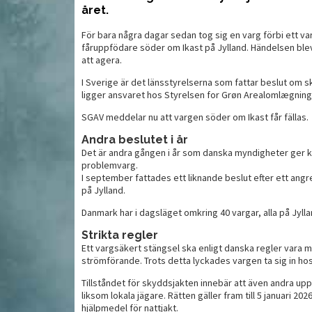
året.
För bara några dagar sedan tog sig en varg förbi ett v
Prisvärd utmanare högsta
B
fåruppfödare söder om Ikast på Jylland. Händelsen bl
 för din jakt
serien
m
att agera.
I Sverige är det länsstyrelserna som fattar beslut om 
ligger ansvaret hos Styrelsen for Grøn Arealomlægning
SGAV meddelar nu att vargen söder om Ikast får fällas.
Andra beslutet i år
Det är andra gången i år som danska myndigheter ger klar
problemvarg.
I september fattades ett liknande beslut efter ett ang
på Jylland.
Danmark har i dagsläget omkring 40 vargar, alla på Jylla
Strikta regler
MAT
MAT
Ett vargsäkert stängsel ska enligt danska regler vara 
strömförande. Trots detta lyckades vargen ta sig in ho
Tillståndet för skyddsjakten innebär att även andra uppf
liksom lokala jägare. Rätten gäller fram till 5 januari 202
hjälpmedel för nattjakt.