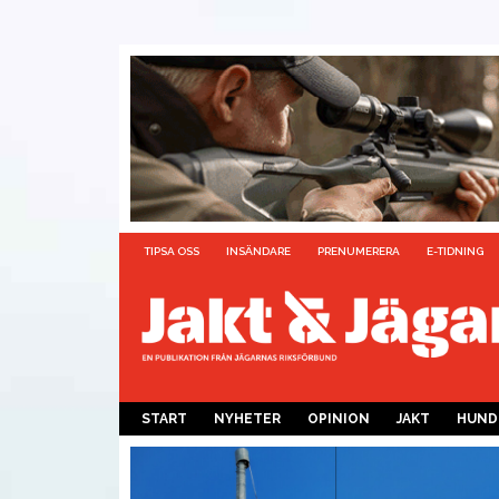
TIPSA OSS
INSÄNDARE
PRENUMERERA
E-TIDNING
START
NYHETER
OPINION
JAKT
HUND