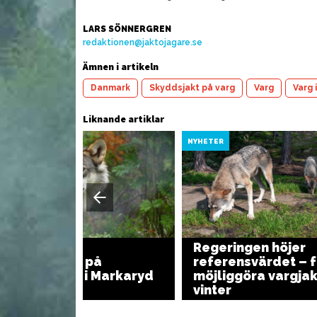
LARS SÖNNERGREN
redaktionen@jaktojagare.se
Ämnen i artikeln
Danmark
Skyddsjakt på varg
Varg
Varg 
Liknande artiklar
YHETER
NYHETER
Regeringen höjer
Vargangrepp på
referensvärdet – f
Österlen och i Markaryd
möjliggöra vargjakt
vinter