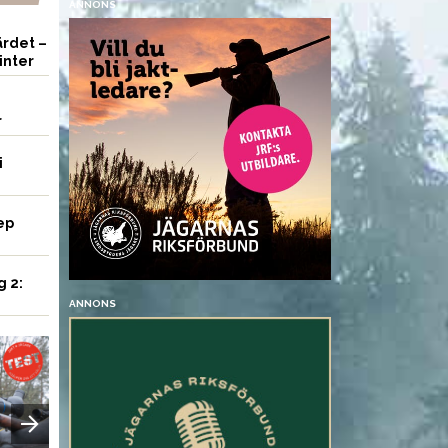
ANNONS
rdet –
inter
r
i
ep
g 2:
ANNONS
UTRUSTNING
VAPEN