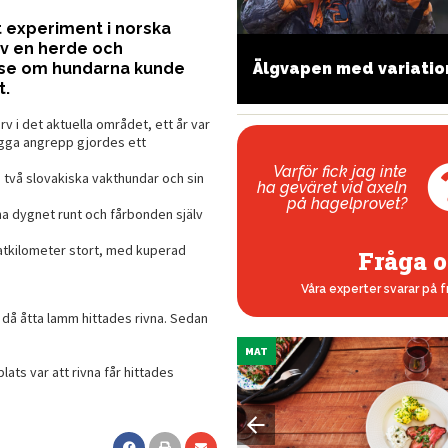
experiment i norska
av en herde och
Älgvapen med variatio
ll på modet
t se om hundarna kunde
t.
rv i det aktuella området, ett år var
ygga angrepp gjordes ett
Varför fick jag inte
 två slovakiska vakthundar och sin
ha geväret vid axeln
på hagelprovet?
na dygnet runt och fårbonden själv
atkilometer stort, med kuperad
Fråga o
Våra experter svarar på f
då åtta lamm hittades rivna. Sedan
MAT
ats var att rivna får hittades