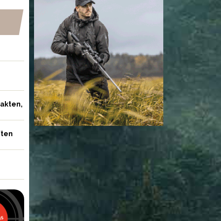
jakten,
ften