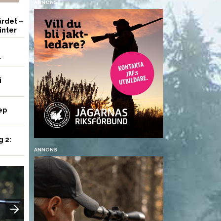
ANNONS
rdet –
inter
r
i
ep
g 2:
ANNONS
VAPEN
VAPEN