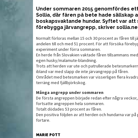
Under sommaren 2015 genomfördes ett 
Sollia, där fåren på bete hade sällskap 
 kostar fem
Fantastisk teknik kräver
U
boskapsvaktande hundar. Syftet var at
finlir
förebygga järvangrepp, skriver sollia.ne
Normalt förloras mellan 15 och 30 procent av fåren till jä
andelen till och med 51 procent. För att försöka föreb
experiment under förra sommaren.
En herde från Slovakien vaktade fåren tillsammans med
egen husky/malamute-blandning.
Trots att herden var ute och patrullerade betesmarker
ibland var med slapp de inte järvangrepp på fåren.
Området med betesmarken var visserligen flera kvadr
terräng med fjällbjörkskog.
Många angrepp under sommaren
De första angreppen började redan efter några veckor, 
fortsatte angreppen hela sommaren.
Totalt dödades 53 procent av fåren.
MAT
MAT
Den positiva följden av att herden och hundarna var på pl
fortare.
MARIE POTT