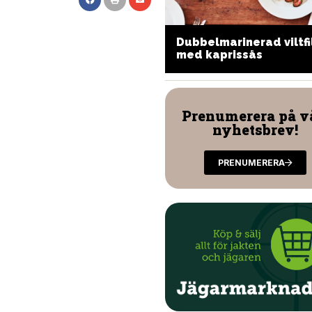
ovviltscarpaccio med
Dubbelmarinerad viltfi
apris och prästostkräm
med kaprissås
Prenumerera på v
nyhetsbrev!
PRENUMERERA