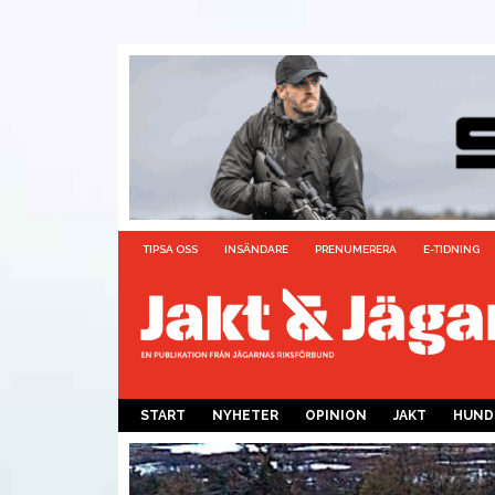
TIPSA OSS
INSÄNDARE
PRENUMERERA
E-TIDNING
START
NYHETER
OPINION
JAKT
HUND