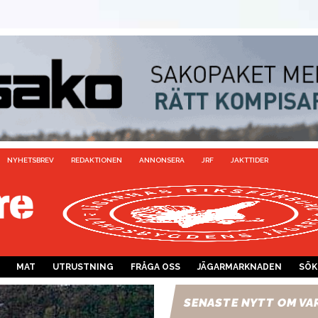
NYHETSBREV
REDAKTIONEN
ANNONSERA
JRF
JAKTTIDER
MAT
UTRUSTNING
FRÅGA OSS
JÄGARMARKNADEN
SÖK
SENASTE NYTT OM VA