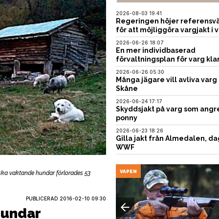
2026-08-03 19:41
Regeringen höjer referensvä
för att möjliggöra vargjakt i v
2026-06-26 18:07
En mer individbaserad
förvaltningsplan för varg kla
2026-06-26 05:30
Många jägare vill avliva varg 
Skåne
2026-06-24 17:17
Skyddsjakt på varg som angr
ponny
2026-06-23 18:26
Gilla jakt från Almedalen, da
WWF
USTNING
VAPEN
ska vaktande hundar förlorades 53
PUBLICERAD
2016-02-10 09:30
thundar