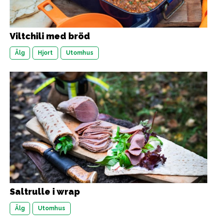
Viltchili med bröd
Älg
Hjort
Utomhus
Saltrulle i wrap
Älg
Utomhus