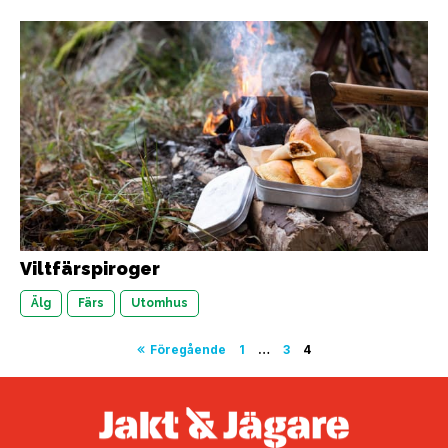
Viltfärspiroger
Älg
Färs
Utomhus
Sidnumrering
Föregående
1
…
3
4
för
inlägg