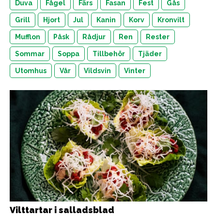
Duva
Fågel
Färs
Fasan
Fest
Gås
Grill
Hjort
Jul
Kanin
Korv
Kronvilt
Mufflon
Påsk
Rådjur
Ren
Rester
Sommar
Soppa
Tillbehör
Tjäder
Utomhus
Vår
Vildsvin
Vinter
Vilttartar i salladsblad