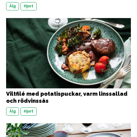
Älg
Hjort
Viltfilé med potatispuckar, varm linssallad
och rödvinssås
Älg
Hjort