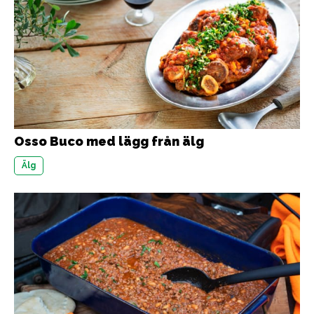
Osso Buco med lägg från älg
Älg