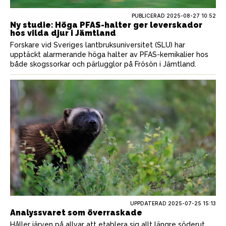
PUBLICERAD
2025-08-27 10:52
Ny studie: Höga PFAS-halter ger leverskador
hos vilda djur i Jämtland
Forskare vid Sveriges lantbruksuniversitet (SLU) har
upptäckt alarmerande höga halter av PFAS-kemikalier hos
både skogssorkar och pärlugglor på Frösön i Jämtland.
UPPDATERAD 2025-07-25 15:13
Analyssvaret som överraskade
Håller järven på allvar att etablera sig allt längre söderut