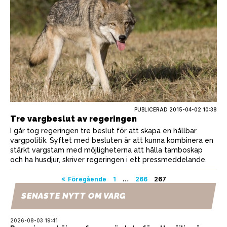
PUBLICERAD
2015-04-02 10:38
Tre vargbeslut av regeringen
I går tog regeringen tre beslut för att skapa en hållbar
vargpolitik. Syftet med besluten är att kunna kombinera en
stärkt vargstam med möjligheterna att hålla tamboskap
och ha husdjur, skriver regeringen i ett pressmeddelande.
Sidnumrering
Föregående
1
…
266
267
för
SENASTE NYTT OM VARG
inlägg
2026-08-03 19:41