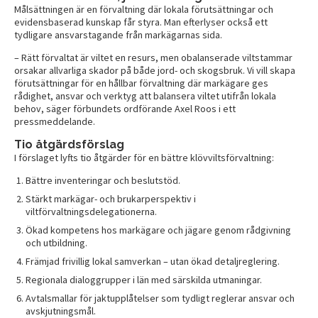
Målsättningen är en förvaltning där lokala förutsättningar och
evidensbaserad kunskap får styra. Man efterlyser också ett
tydligare ansvarstagande från markägarnas sida.
– Rätt förvaltat är viltet en resurs, men obalanserade viltstammar
orsakar allvarliga skador på både jord- och skogsbruk. Vi vill skapa
förutsättningar för en hållbar förvaltning där markägare ges
rådighet, ansvar och verktyg att balansera viltet utifrån lokala
behov, säger förbundets ordförande Axel Roos i ett
pressmeddelande.
Tio åtgärdsförslag
I förslaget lyfts tio åtgärder för en bättre klövviltsförvaltning:
Bättre inventeringar och beslutstöd.
Stärkt markägar- och brukarperspektiv i
viltförvaltningsdelegationerna.
Ökad kompetens hos markägare och jägare genom rådgivning
och utbildning.
Främjad frivillig lokal samverkan – utan ökad detaljreglering.
Regionala dialoggrupper i län med särskilda utmaningar.
Avtalsmallar för jaktupplåtelser som tydligt reglerar ansvar och
avskjutningsmål.