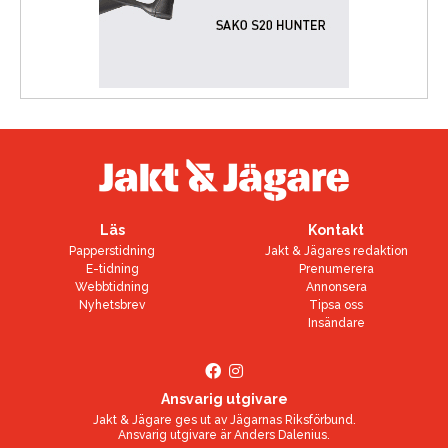
Läs
Kontakt
Papperstidning
Jakt & Jägares redaktion
E-tidning
Prenumerera
Webbtidning
Annonsera
Nyhetsbrev
Tipsa oss
Insändare
Ansvarig utgivare
Jakt & Jägare ges ut av
Jägarnas Riksförbund
.
Ansvarig utgivare är
Anders Dalenius
.