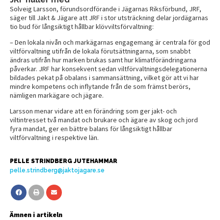
Solveig Larsson, förundsordförande i Jägarnas Riksförbund, JRF,
säger till Jakt & Jägare att JRF i stor utsträckning delar jordägarnas
tio bud för långsiktigt hållbar klövviltsförvaltning:
– Den lokala nivån och markägarnas engagemang är centrala för god
viltförvaltning utifrån de lokala förutsättningarna, som snabbt
ändras utifrån hur marken brukas samt hur klimatförändringarna
påverkar. JRF har konsekvent sedan viltförvaltningsdelegationerna
bildades pekat på obalans i sammansättning, vilket gör att vi har
mindre kompetens och inflytande från de som främst berörs,
nämligen markägare och jägare.
Larsson menar vidare att en förändring som ger jakt- och
viltintresset två mandat och brukare och ägare av skog och jord
fyra mandat, ger en bättre balans för långsiktigt hållbar
viltförvaltning i respektive län.
PELLE STRINDBERG JUTEHAMMAR
pelle.strindberg@jaktojagare.se
Ämnen i artikeln