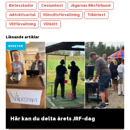
Betesskador
Cesiumtest
Jägarnas Riksförbund
Jakträttsavtal
Klövviltsförvaltning
Trikintest
Viltförvaltning
Viltkött
Liknande artiklar
NYHETER
Här kan du delta årets JRF-dag