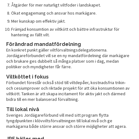
Åtgärder för mer naturligt viltfoder i landskapet.
Ökat engagemang och ansvar hos markägare.
Mer kunskap om effektiv jakt.
Främjad konsumtion av viltkött och bättre infrastruktur för
hantering av fällt vilt.
Förändrad mandatfördelning
En konkret punkt gäller viltförvaltningsdelegationerna.
Jordägareförbundet vill se en ny mandatfördelning där markägare
och brukare ges dubbelt så många platser som i dag, medan
politiker och myndigheter får färre.
Viltköttet i fokus
Förbundet föreslår också stöd till viltdepåer, kostnadsfria trikin-
och cesiumprover och riktade projekt för att öka konsumtionen av
viltkött. Tanken är att skapa incitament för aktiv jakt och därmed
bidra till en mer balanserad förvaltning.
Till lokal nivå
Sveriges Jordägareförbund vill med sitt program flytta
tyngdpunkten i klövviltsförvaltningen till lokal nivå och ge
markägarna både större ansvar och större möjligheter att agera.
JRF håller med