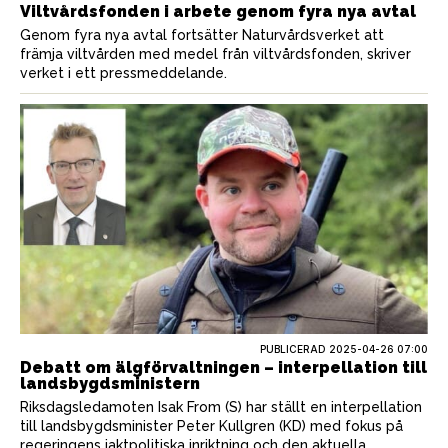
Viltvårdsfonden i arbete genom fyra nya avtal
Genom fyra nya avtal fortsätter Naturvårdsverket att
främja viltvården med medel från viltvårdsfonden, skriver
verket i ett pressmeddelande.
PUBLICERAD
2025-04-26 07:00
Debatt om älgförvaltningen – interpellation till
landsbygdsministern
Riksdagsledamoten Isak From (S) har ställt en interpellation
till landsbygdsminister Peter Kullgren (KD) med fokus på
regeringens jaktpolitiska inriktning och den aktuella