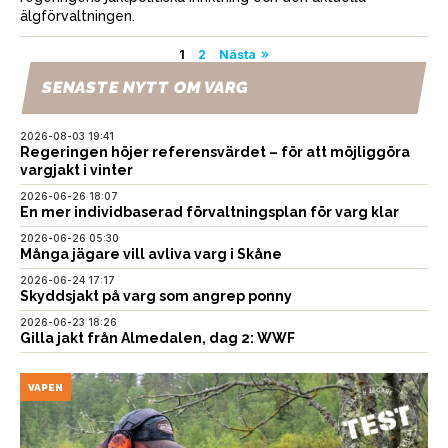
älgförvaltningen.
Sidnumrering
1
2
Nästa
för
SENASTE NYTT OM VARG
inlägg
2026-08-03 19:41
Regeringen höjer referensvärdet – för att möjliggöra
vargjakt i vinter
2026-06-26 18:07
En mer individbaserad förvaltningsplan för varg klar
2026-06-26 05:30
Många jägare vill avliva varg i Skåne
2026-06-24 17:17
Skyddsjakt på varg som angrep ponny
2026-06-23 18:26
Gilla jakt från Almedalen, dag 2: WWF
VAPEN