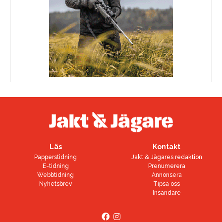
Läs
Kontakt
Papperstidning
Jakt & Jägares redaktion
E-tidning
Prenumerera
Webbtidning
Annonsera
Nyhetsbrev
Tipsa oss
Insändare