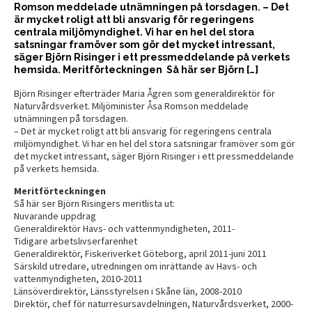
Romson meddelade utnämningen på torsdagen. – Det
är mycket roligt att bli ansvarig för regeringens
centrala miljömyndighet. Vi har en hel del stora
satsningar framöver som gör det mycket intressant,
säger Björn Risinger i ett pressmeddelande på verkets
hemsida. Meritförteckningen Så här ser Björn […]
Björn Risinger efterträder Maria Ågren som generaldirektör för
Naturvårdsverket. Miljöminister Åsa Romson meddelade
utnämningen på torsdagen.
– Det är mycket roligt att bli ansvarig för regeringens centrala
miljömyndighet. Vi har en hel del stora satsningar framöver som gör
det mycket intressant, säger Björn Risinger i ett pressmeddelande
på verkets hemsida.
Meritförteckningen
Så här ser Björn Risingers meritlista ut:
Nuvarande uppdrag
Generaldirektör Havs- och vattenmyndigheten, 2011-
Tidigare arbetslivserfarenhet
Generaldirektör, Fiskeriverket Göteborg, april 2011-juni 2011
Särskild utredare, utredningen om inrättande av Havs- och
vattenmyndigheten, 2010-2011
Länsöverdirektör, Länsstyrelsen i Skåne län, 2008-2010
Direktör, chef för naturresursavdelningen, Naturvårdsverket, 2000-