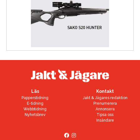
Läs
Kontakt
Papperstidning
Jakt & Jägares redaktion
E-tidning
Prenumerera
Webbtidning
Annonsera
Nyhetsbrev
Tipsa oss
Insändare