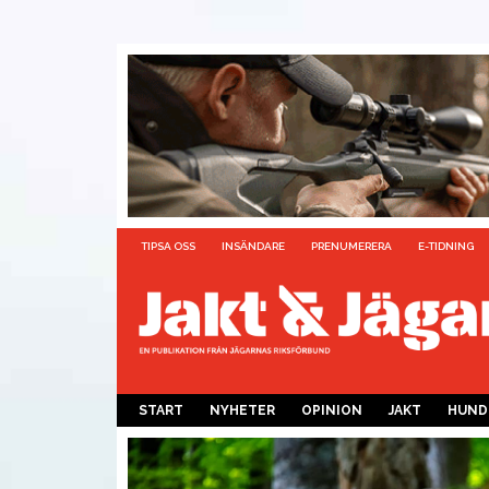
TIPSA OSS
INSÄNDARE
PRENUMERERA
E-TIDNING
START
NYHETER
OPINION
JAKT
HUND