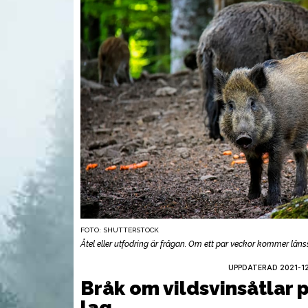
FOTO: SHUTTERSTOCK
VAPEN
VAP
Åtel eller utfodring är frågan. Om ett par veckor kommer län
UPPDATERAD 2021-12-
Bråk om vildsvinsåtlar p
lag