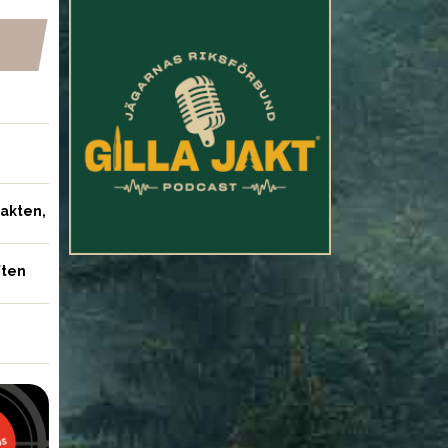
NYHETER
jakten,
n: Målet är att
Kullgren: Jägarna gör en
vargstammen till
ovärderlig insats för
ivider
samhället
ften