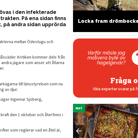
övas i den infekterade
trakten. På ena sidan finns
 är AR-vapen tillåtna
Locka fram drömbock
r jakt
t, på andra sidan upprörda
 trakterna mellan Ödestugu och
Varför måste jag
blåsväder. Kritiken kommer dels från
motivera byte av
hagelgevär?
n andra jägare som anser att åtlarna
er.
Fråga o
rkägarna till länsstyrelsen som nu
ng av djur.
Våra experter svarar på f
y, säger Ingemar Sjöberg,
MAT
raft den 1 oktober och återfinns i
rifter som reglerar vad en åtel är,