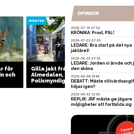
OPINION
NYHETER
NYHETER
2026-07-16 07:52
KRÖNIKA: Prost, PSL!
2026-07-02 07:05
LEDARE: Bra start på det nya
jaktåret!
2026-06-25 07:35
LEDARE: Jorden vi ärvde och 
r för
Gilla jakt från
Kullgre
den sköna
in och
Almedalen, dag 3:
sänka 
2026-06-08 14:44
Polismyndigheten
170 ind
DEBATT: Måste viltvårdsavgi
höjas igen?
2026-06-02 12:30
REPLIK: JRF måste ge jägare
möjligheter att fortbilda sig