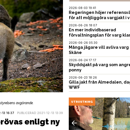
2026-08-03 19:41
Regeringen höjer referensvä
för att möjliggöra vargjakt i v
2026-06-26 18:07
En mer individbaserad
förvaltningsplan för varg kla
2026-06-26 05:30
Många jägare vill avliva varg 
Skåne
2026-06-24 17:17
Skyddsjakt på varg som angr
ponny
2026-06-23 18:26
Gilla jakt från Almedalen, da
WWF
EN
UTRUSTNING
sstyrelsens avgörande.
13 16:37
PUBLICERAD 2021-12-13 13:39
rövas enligt ny