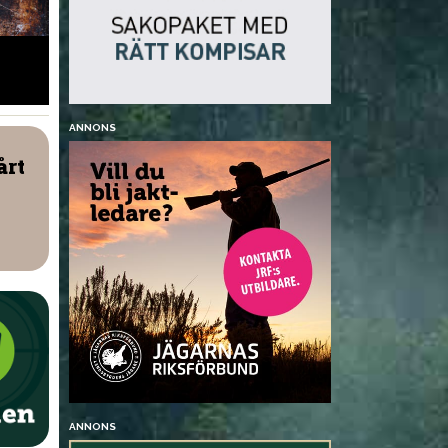
Bistecchine
Viltpiroger
napoletana
ANNONS
årt
ANNONS