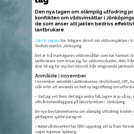
Den nya lagen om olämplig utfodring pr
Konkurrensen
konflikten om vildsvinsåtlar i Jönköpings
jer i Berettas
Nu
i mellanprisklassen
are
fö
de som anser att jakten bedrivs effektiv
hårdnar
lantbrukare
Jakt & Jägare
har tidigare skrivit om vildsvinsjakten i
Tenhult utanför Jönköping.
Det är två markägares vildsvinsåtlar som har hamnat i 
lantbrukare som oroar sig för vildsvinsskador, dels frå
drar till sig för mycket klövvilt från omgivande jaktmark
Anmälde i november
I november anmälde Lantbrukarnas riksförbund, LRF, ma
står inför att använda en helt ny lagstiftning om utfordri
– Vad jag vet finns det inga andra fall, lagen är ju så n
viltvårdshandläggare på länsstyrelsen i Jönköping.
MAT
MAT
De nya bestämmelserna om olämplig utfodring trädde i k
jaktlagens sjätte paragraf.
– Naturvårdsverket har fått i uppdrag att ta fram föresk
säger Ingemar Sjöberg.