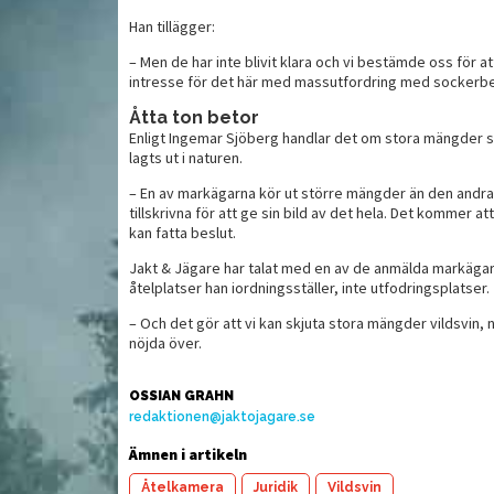
Han tillägger:
– Men de har inte blivit klara och vi bestämde oss för at
ed vin och
Pankopanerad and med
Ta
intresse för det här med massutfordring med sockerbe
kantarellrisotto
Åtta ton betor
Enligt Ingemar Sjöberg handlar det om stora mängder 
lagts ut i naturen.
– En av markägarna kör ut större mängder än den andra s
tillskrivna för att ge sin bild av det hela. Det kommer at
kan fatta beslut.
Jakt & Jägare har talat med en av de anmälda markägarn
åtelplatser han iordningsställer, inte utfodringsplatser.
– Och det gör att vi kan skjuta stora mängder vildsvin
nöjda över.
OSSIAN GRAHN
redaktionen@jaktojagare.se
Ämnen i artikeln
Åtelkamera
Juridik
Vildsvin