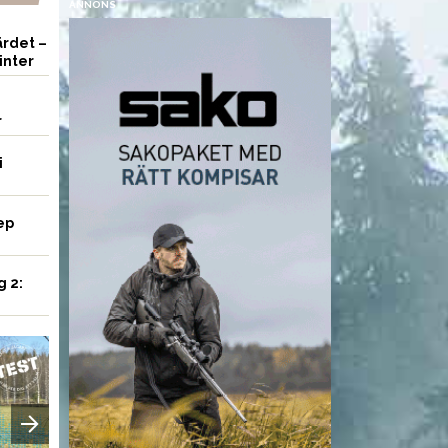
ANNONS
rdet –
inter
r
i
ep
g 2:
AMMUNITION
AMMUNITION