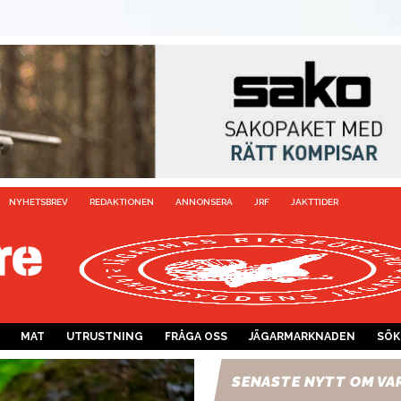
NYHETSBREV
REDAKTIONEN
ANNONSERA
JRF
JAKTTIDER
MAT
UTRUSTNING
FRÅGA OSS
JÄGARMARKNADEN
SÖK
SENASTE NYTT OM VA