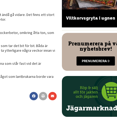
t ändå gå vidare. Det finns ett stort
Viltkorvsgryta i ugnen
co på asiatiskt vis
tor.
sockerbetor, omkring åtta ton, som
Prenumerera på v
om tar det bit för bit. Båda är
nyhetsbrev!
t ta ytterligare några veckor innan vi
PRENUMERERA
a som står fast vid det är
, något som lantbrukarna borde vara