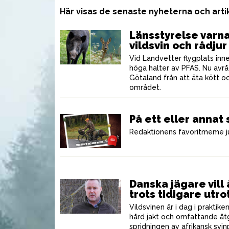
Här visas de senaste nyheterna och art
Länsstyrelse varnar
vildsvin och rådjur
Vid Landvetter flygplats inne
höga halter av PFAS. Nu avrå
Götaland från att äta kött och
området.
På ett eller annat 
Redaktionens favoritmeme ju
VAPEN
VAP
Danska jägare vill 
trots tidigare utro
Vildsvinen är i dag i praktik
hård jakt och omfattande åt
spridningen av afrikansk svi