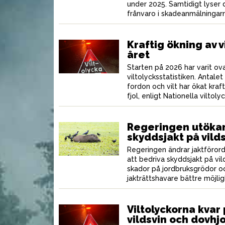
under 2025. Samtidigt lyser 
frånvaro i skadeanmälningar
V
d viltfärs och
Hjortsouvlaki
s
Kraftig ökning av v
året
Starten på 2026 har varit ova
viltolycksstatistiken. Antale
fordon och vilt har ökat kra
fjol, enligt Nationella viltol
Regeringen utökar 
skyddsjakt på vild
Regeringen ändrar jaktförord
att bedriva skyddsjakt på vil
skador på jordbruksgrödor 
jakträttshavare bättre möjligh
Viltolyckorna kvar
vildsvin och dovhj