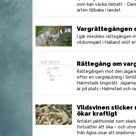
som kan väcka debatt – Dan
arten tillbaka i landet.
Stark konkurrent i
L
cision från
budgetklassen
h
Vargrättegången 
I går inleddes rättegången 
vildsvinsjakt i Halland sköt e
Rättegång om vargs
Rättegången mot den jägare 
efter en vargskjutning i Siml
Halmstads tingsrätt. Jägarn
är på plats i Halmstad och ra
Vildsvinen sticker
MAT
MAT
ökar kraftigt
Antalet jakthundar som skad
fortsätter att öka – och utve
från Agria visar att skadorn