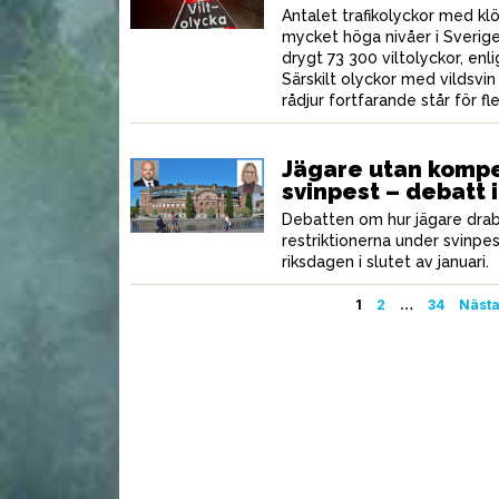
Antalet trafikolyckor med klö
mycket höga nivåer i Sverig
drygt 73 300 viltolyckor, enlig
Särskilt olyckor med vildsvin
rådjur fortfarande står för fl
Jägare utan kompe
svinpest – debatt 
Debatten om hur jägare dra
restriktionerna under svinpes
riksdagen i slutet av januari.
Sidnumrering
1
2
…
34
Näst
för
inlägg