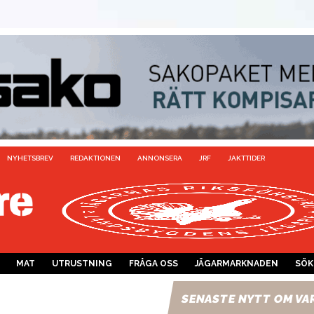
NYHETSBREV
REDAKTIONEN
ANNONSERA
JRF
JAKTTIDER
MAT
UTRUSTNING
FRÅGA OSS
JÄGARMARKNADEN
SÖK
SENASTE NYTT OM VA