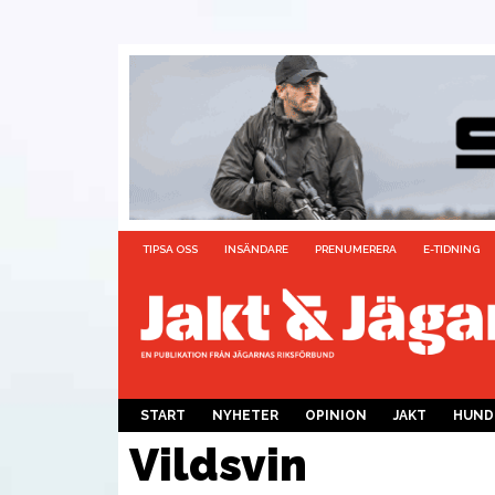
TIPSA OSS
INSÄNDARE
PRENUMERERA
E-TIDNING
START
NYHETER
OPINION
JAKT
HUND
Vildsvin