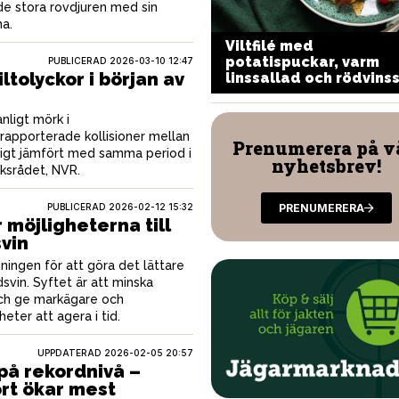
de stora rovdjuren med sin
na.
Viltfilé med
ild kålpudding med
potatispuckar, varm
PUBLICERAD
2026-03-10 12:47
vamp och lingon
iltolyckor i början av
linssallad och rödvins
nligt mörk i
t rapporterade kollisioner mellan
Prenumerera på v
ftigt jämfört med samma period i
nyhetsbrev!
ycksrådet, NVR.
PUBLICERAD
2026-02-12 15:32
PRENUMERERA
möjligheterna till
svin
ningen för att göra det lättare
dsvin. Syftet är att minska
och ge markägare och
eter att agera i tid.
UPPDATERAD 2026-02-05 20:57
 på rekordnivå –
ort ökar mest