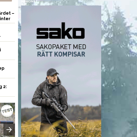
ANNONS
rdet –
inter
r
i
ep
g 2:
UTRUSTNING
UTRUSTNING