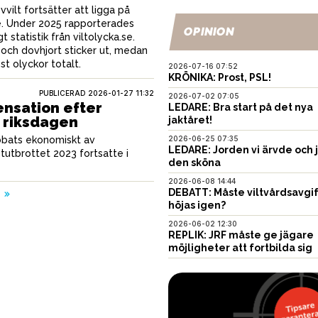
vvilt fortsätter att ligga på
e. Under 2025 rapporterades
OPINION
t statistik från viltolycka.se.
 och dovhjort sticker ut, medan
est olyckor totalt.
2026-07-16 07:52
KRÖNIKA: Prost, PSL!
PUBLICERAD
2026-01-27 11:32
2026-07-02 07:05
nsation efter
LEDARE: Bra start på det nya
i riksdagen
jaktåret!
bbats ekonomiskt av
2026-06-25 07:35
LEDARE: Jorden vi ärvde och 
tutbrottet 2023 fortsatte i
den sköna
2026-06-08 14:44
DEBATT: Måste viltvårdsavgi
a
höjas igen?
2026-06-02 12:30
REPLIK: JRF måste ge jägare
möjligheter att fortbilda sig