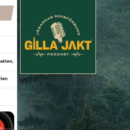
jakten,
ften