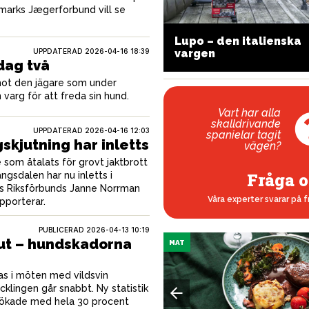
marks Jægerforbund vill se
ätt och smidig
Lupo – den italienska
undförarbössa
vargen
UPPDATERAD 2026-04-16 18:39
dag två
mot den jägare som under
n varg för att freda sin hund.
Vart har alla
skalldrivande
UPPDATERAD 2026-04-16 12:03
spanielar tagit
kjutning har inletts
vägen?
som åtalats för grovt jaktbrott
Fråga o
ångsdalen har nu inletts i
as Riksförbunds Janne Norrman
Våra experter svarar på f
pporterar.
PUBLICERAD
2026-04-13 10:19
 ut – hundskadorna
MAT
as i möten med vildsvin
cklingen går snabbt. Ny statistik
a ökade med hela 30 procent