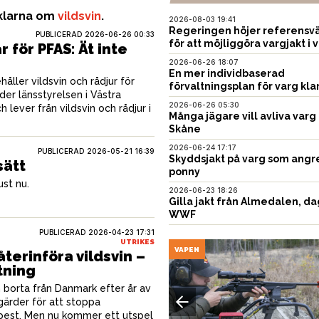
iklarna om
vildsvin
.
2026-08-03 19:41
Regeringen höjer referensvä
PUBLICERAD
2026-06-26 00:33
för att möjliggöra vargjakt i v
 för PFAS: Ät inte
2026-06-26 18:07
En mer individbaserad
håller vildsvin och rådjur för
förvaltningsplan för varg kla
der länsstyrelsen i Västra
2026-06-26 05:30
 lever från vildsvin och rådjur i
Många jägare vill avliva varg 
Skåne
2026-06-24 17:17
PUBLICERAD
2026-05-21 16:39
Skyddsjakt på varg som angr
sätt
ponny
st nu.
2026-06-23 18:26
Gilla jakt från Almedalen, da
WWF
PUBLICERAD
2026-04-23 17:31
UTRIKES
EN
VAPEN
återinföra vildsvin –
tning
en borta från Danmark efter år av
gärder för att stoppa
npest. Men nu kommer ett utspel