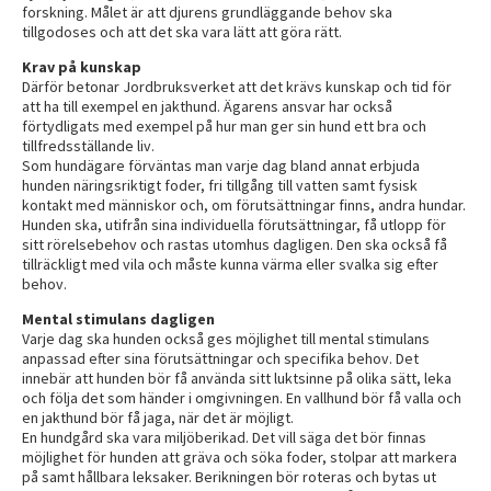
forskning. Målet är att djurens grundläggande behov ska
tillgodoses och att det ska vara lätt att göra rätt.
Krav på kunskap
Därför betonar Jordbruksverket att det krävs kunskap och tid för
att ha till exempel en jakthund. Ägarens ansvar har också
förtydligats med exempel på hur man ger sin hund ett bra och
tillfredsställande liv.
Som hundägare förväntas man varje dag bland annat erbjuda
hunden näringsriktigt foder, fri tillgång till vatten samt fysisk
kontakt med människor och, om förutsättningar finns, andra hundar.
Hunden ska, utifrån sina individuella förutsättningar, få utlopp för
sitt rörelsebehov och rastas utomhus dagligen. Den ska också få
tillräckligt med vila och måste kunna värma eller svalka sig efter
behov.
Mental stimulans dagligen
Varje dag ska hunden också ges möjlighet till mental stimulans
anpassad efter sina förutsättningar och specifika behov. Det
innebär att hunden bör få använda sitt luktsinne på olika sätt, leka
och följa det som händer i omgivningen. En vallhund bör få valla och
en jakthund bör få jaga, när det är möjligt.
En hundgård ska vara miljöberikad. Det vill säga det bör finnas
möjlighet för hunden att gräva och söka foder, stolpar att markera
på samt hållbara leksaker. Berikningen bör roteras och bytas ut