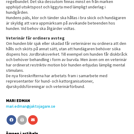
regelbundet. Det ska dessutom finnas minst en från marken
upphöjd utsiktspost och liggyta med lämpligt underlag i
hundgården.
Hundens päls, klor och tänder ska hållas i bra skick och hundägaren
är skyldig att vara uppmärksam på avvikande beteenden hos
hunden. Vid behov ska åtgärder vidtas.
Veterinär får ordinera avsteg
Om hunden blir sjuk eller skadad får veterinärer nu ordinera att den
hålls och sköts på annat sätt, utan att hundägaren behöver söka
dispens hos Jordbruksverket. Till exempel om hunden får diskbråck
och behöver behandling i form av burvila. Men även om en veterinär
har ordinerat restriktiv motion bör hunden erbjudas lämplig mental
stimulans.
De nya föreskrifterna har arbetats fram i samarbete med
representanter för hund- och kattorganisationer,
djurskyddsföreningar och veterinärförbund.
MARI EDMAN
mari.edman@jaktojagare.se
Ämnen i artikeln