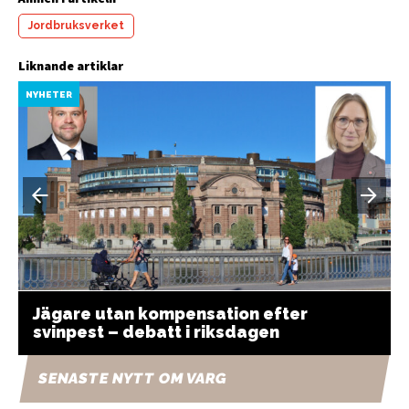
Jordbruksverket
Liknande artiklar
NYHETER
Jägare utan kompensation efter
svinpest – debatt i riksdagen
SENASTE NYTT OM VARG