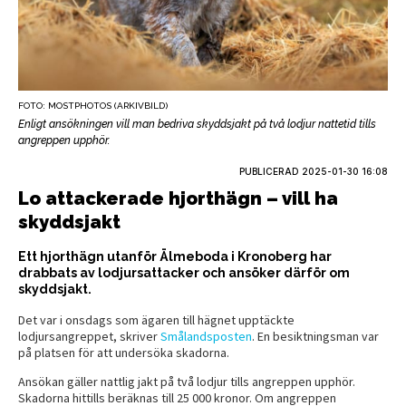
FOTO: MOSTPHOTOS (ARKIVBILD)
Enligt ansökningen vill man bedriva skyddsjakt på två lodjur nattetid tills
angreppen upphör.
PUBLICERAD
2025-01-30 16:08
Lo attackerade hjorthägn – vill ha
skyddsjakt
Ett hjorthägn utanför Älmeboda i Kronoberg har
drabbats av lodjursattacker och ansöker därför om
skyddsjakt.
Det var i onsdags som ägaren till hägnet upptäckte
lodjursangreppet, skriver
Smålandsposten
. En besiktningsman var
på platsen för att undersöka skadorna.
Ansökan gäller nattlig jakt på två lodjur tills angreppen upphör.
Skadorna hittills beräknas till 25 000 kronor. Om angreppen