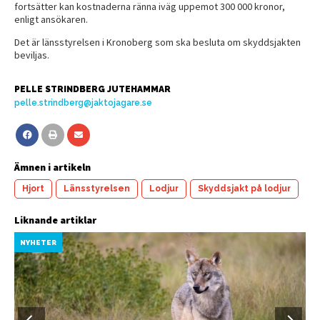
fortsätter kan kostnaderna ränna iväg uppemot 300 000 kronor,
enligt ansökaren.
Det är länsstyrelsen i Kronoberg som ska besluta om skyddsjakten
beviljas.
PELLE STRINDBERG JUTEHAMMAR
pelle.strindberg@jaktojagare.se
Ämnen i artikeln
Hjort
Länsstyrelsen
Lodjur
Skyddsjakt på lodjur
Liknande artiklar
NYHETER