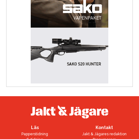
Läs
Kontakt
Papperstidning
Jakt & Jägares redaktion