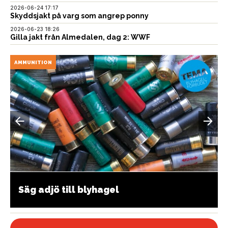
2026-06-24 17:17
Skyddsjakt på varg som angrep ponny
2026-06-23 18:26
Gilla jakt från Almedalen, dag 2: WWF
AMMUNITION
Säg adjö till blyhagel