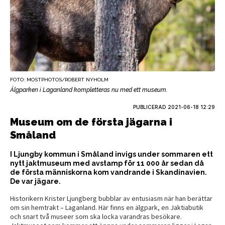
FOTO: MOSTPHOTOS/ROBERT NYHOLM
Älgparken i Laganland kompletteras nu med ett museum.
PUBLICERAD
2021-06-18 12:29
Museum om de första jägarna i
Småland
I Ljungby kommun i Småland invigs under sommaren ett
nytt jaktmuseum med avstamp för 11 000 år sedan då
de första människorna kom vandrande i Skandinavien.
De var jägare.
Historikern Krister Ljungberg bubblar av entusiasm när han berättar
om sin hemtrakt – Laganland. Här finns en älgpark, en Jaktiabutik
och snart två museer som ska locka varandras besökare.