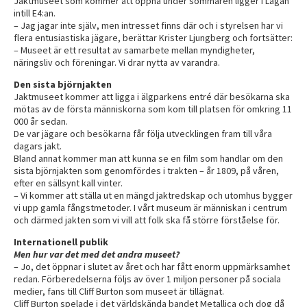
Jaktmuseet som kommer att öppna under sommaren ligger i Lagan
intill E4:an.
– Jag jagar inte själv, men intresset finns där och i styrelsen har vi
flera entusiastiska jägare, berättar Krister Ljungberg och fortsätter:
– Museet är ett resultat av samarbete mellan myndigheter,
näringsliv och föreningar. Vi drar nytta av varandra.
Den sista björnjakten
Jaktmuseet kommer att ligga i älgparkens entré där besökarna ska
mötas av de första människorna som kom till platsen för omkring 11
000 år sedan.
De var jägare och besökarna får följa utvecklingen fram till våra
dagars jakt.
Bland annat kommer man att kunna se en film som handlar om den
sista björnjakten som genomfördes i trakten – år 1809, på våren,
efter en sällsynt kall vinter.
– Vi kommer att ställa ut en mängd jaktredskap och utomhus bygger
vi upp gamla fångstmetoder. I vårt museum är människan i centrum
och därmed jakten som vi vill att folk ska få större förståelse för.
Internationell publik
Men hur var det med det andra museet?
– Jo, det öppnar i slutet av året och har fått enorm uppmärksamhet
redan. Förberedelserna följs av över 1 miljon personer på sociala
medier, fans till Cliff Burton som museet är tillägnat.
Cliff Burton spelade i det världskända bandet Metallica och dog då