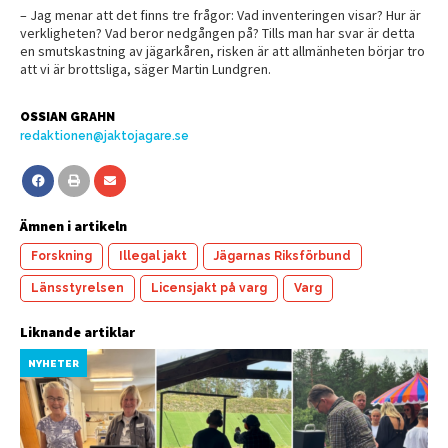
– Jag menar att det finns tre frågor: Vad inventeringen visar? Hur är
verkligheten? Vad beror nedgången på? Tills man har svar är detta
en smutskastning av jägarkåren, risken är att allmänheten börjar tro
att vi är brottsliga, säger Martin Lundgren.
OSSIAN GRAHN
redaktionen@jaktojagare.se
Ämnen i artikeln
Forskning
Illegal jakt
Jägarnas Riksförbund
Länsstyrelsen
Licensjakt på varg
Varg
Liknande artiklar
NYHETER