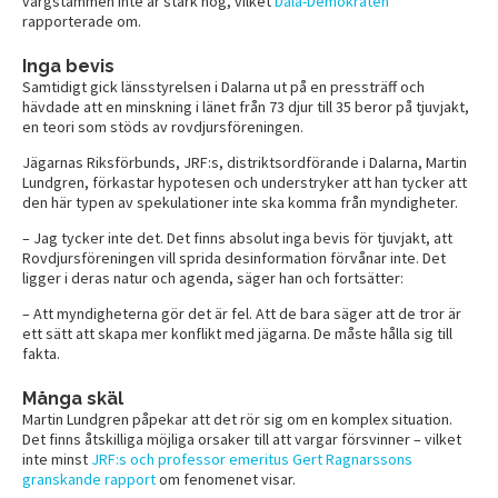
vargstammen inte är stark nog, vilket
Dala-Demokraten
rapporterade om.
Inga bevis
Samtidigt gick länsstyrelsen i Dalarna ut på en pressträff och
hävdade att en minskning i länet från 73 djur till 35 beror på tjuvjakt,
en teori som stöds av rovdjursföreningen.
Jägarnas Riksförbunds, JRF:s, distriktsordförande i Dalarna, Martin
Lundgren, förkastar hypotesen och understryker att han tycker att
den här typen av spekulationer inte ska komma från myndigheter.
– Jag tycker inte det. Det finns absolut inga bevis för tjuvjakt, att
Rovdjursföreningen vill sprida desinformation förvånar inte. Det
ligger i deras natur och agenda, säger han och fortsätter:
– Att myndigheterna gör det är fel. Att de bara säger att de tror är
ett sätt att skapa mer konflikt med jägarna. De måste hålla sig till
fakta.
Många skäl
Martin Lundgren påpekar att det rör sig om en komplex situation.
Det finns åtskilliga möjliga orsaker till att vargar försvinner – vilket
inte minst
JRF:s och professor emeritus Gert Ragnarssons
granskande rapport
om fenomenet visar.