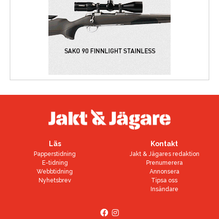
Läs
Kontakt
Papperstidning
Jakt & Jägares redaktion
E-tidning
Prenumerera
Webbtidning
Annonsera
Nyhetsbrev
Tipsa oss
Insändare