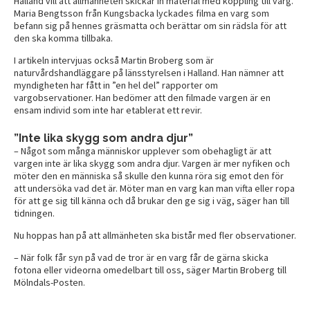
Halland vill att allmänheten skickar in material med koppling till varg.
Maria Bengtsson från Kungsbacka lyckades filma en varg som
befann sig på hennes gräsmatta och berättar om sin rädsla för att
den ska komma tillbaka.
I artikeln intervjuas också Martin Broberg som är
naturvårdshandläggare på länsstyrelsen i Halland. Han nämner att
myndigheten har fått in
”en hel del” rapporter om
vargobservationer. Han bedömer att den filmade vargen är en
ensam individ som inte har etablerat ett revir.
”Inte lika skygg som andra djur”
– Något som många människor upplever som obehagligt är att
vargen inte är lika skygg som andra djur. Vargen är mer nyfiken och
möter den en människa så skulle den kunna röra sig emot den för
att undersöka vad det är. Möter man en varg kan man vifta eller ropa
för att ge sig till känna och då brukar den ge sig i väg, säger han till
tidningen.
Nu hoppas han på att allmänheten ska bistår med fler observationer.
– När folk får syn på vad de tror är en varg får de gärna skicka
fotona eller videorna omedelbart till oss, säger Martin Broberg till
Mölndals-Posten.