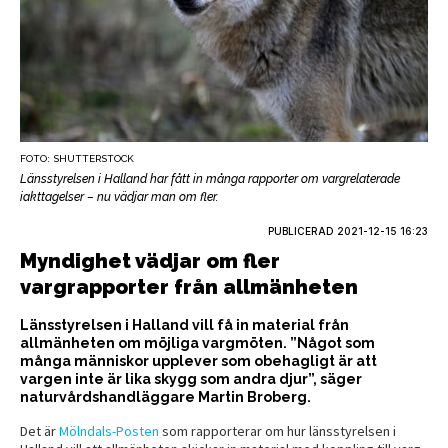
FOTO: SHUTTERSTOCK
Länsstyrelsen i Halland har fått in många rapporter om vargrelaterade
iakttagelser – nu vädjar man om fler.
PUBLICERAD
2021-12-15 16:23
Myndighet vädjar om fler
vargrapporter från allmänheten
Länsstyrelsen i Halland vill få in material från
allmänheten om möjliga vargmöten. ”Något som
många människor upplever som obehagligt är att
vargen inte är lika skygg som andra djur”, säger
naturvårdshandläggare Martin Broberg.
Det är
Mölndals-Posten
som rapporterar om hur länsstyrelsen i