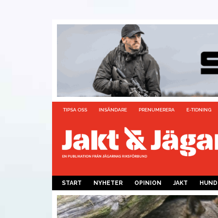
TIPSA OSS
INSÄNDARE
PRENUMERERA
E-TIDNING
START
NYHETER
OPINION
JAKT
HUND