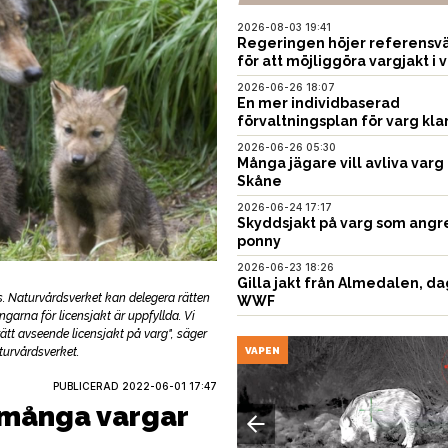
2026-08-03 19:41
Regeringen höjer referensvä
för att möjliggöra vargjakt i v
2026-06-26 18:07
En mer individbaserad
förvaltningsplan för varg kla
2026-06-26 05:30
Många jägare vill avliva varg 
Skåne
2026-06-24 17:17
Skyddsjakt på varg som angr
ponny
2026-06-23 18:26
Gilla jakt från Almedalen, da
s. Naturvårdsverket kan delegera rätten
WWF
ingarna för licensjakt är uppfyllda. Vi
t avseende licensjakt på varg", säger
turvårdsverket.
USTNING
VAPEN
PUBLICERAD
2022-06-01 17:47
dmånga vargar