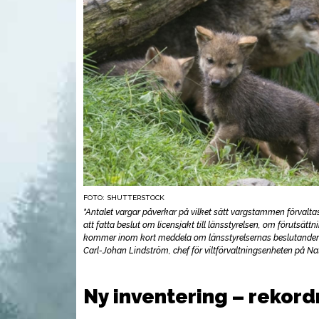
FOTO: SHUTTERSTOCK
"Antalet vargar påverkar på vilket sätt vargstammen förvalta
att fatta beslut om licensjakt till länsstyrelsen, om förutsättn
kommer inom kort meddela om länsstyrelsernas beslutanderät
Carl-Johan Lindström, chef för viltförvaltningsenheten på Na
VAPEN
UTR
Ny inventering – rekor