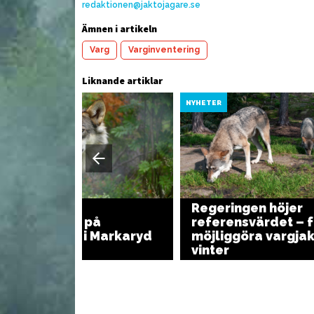
redaktionen@jaktojagare.se
Ämnen i artikeln
Varg
Varginventering
Liknande artiklar
YHETER
NYHETER
Regeringen höjer
Vargangrepp på
referensvärdet – f
Österlen och i Markaryd
möjliggöra vargjakt
vinter