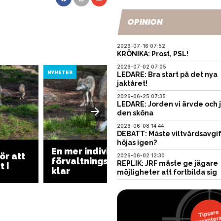
OPINION
2026-07-16 07:52
KRÖNIKA: Prost, PSL!
2026-07-02 07:05
NYHETER
NYHETER
LEDARE: Bra start på det nya
jaktåret!
2026-06-25 07:35
LEDARE: Jorden vi ärvde och 
den sköna
2026-06-08 14:44
DEBATT: Måste viltvårdsavgi
höjas igen?
En mer individbaserad
ör att
Många j
2026-06-02 12:30
förvaltningsplan för varg
REPLIK: JRF måste ge jägare
 i
varg i 
klar
möjligheter att fortbilda sig