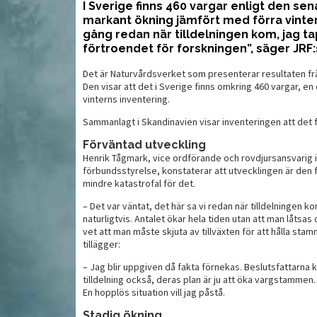
I Sverige finns 460 vargar enligt den se
markant ökning jämfört med förra vintern
gång redan när tilldelningen kom, jag ta
En lätt nyhet med
förtroendet för forskningen”, säger JRF
Li
skjutglädje
Det är Naturvårdsverket som presenterar resultaten fr
Den visar att det i Sverige finns omkring 460 vargar, e
vinterns inventering.
Sammanlagt i Skandinavien visar inventeringen att det 
Förväntad utveckling
Henrik Tågmark, vice ordförande och rovdjursansvarig 
förbundsstyrelse, konstaterar att utvecklingen är den 
mindre katastrofal för det.
– Det var väntat, det här sa vi redan när tilldelningen k
naturligtvis. Antalet ökar hela tiden utan att man låtsas
vet att man måste skjuta av tillväxten för att hålla st
tillägger:
MAT
MAT
– Jag blir uppgiven då fakta förnekas. Beslutsfattarna 
tilldelning också, deras plan är ju att öka vargstammen.
En hopplös situation vill jag påstå.
Stadig ökning