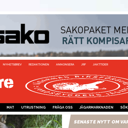
NYHETSBREV
REDAKTIONEN
ANNONSERA
JRF
JAKTTIDER
MAT
UTRUSTNING
FRÅGA OSS
JÄGARMARKNADEN
SÖK
SENASTE NYTT OM VA