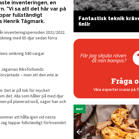
naste inventeringen, en
. ”Vi sa att det här var på
ppar fullständigt
Fantastisk teknik kräv
:s Henrik Tågmark.
ka praktisk som klassisk
finlir
ån inventeringsperioden 2021/2022.
n ökning med 65 djur sedan förra
finns omkring 540 vargar.
Får jag skjuta räven
åt min kompis?
i Jägarnas Riksförbunds
förväntade – men att den inte är
Fråga o
om. Det är på tok för mycket
Våra experter svarar på f
 om det. Alla som håller på med djur
ammen på planerad nivå, säger han och
MAT
kommer att hålla igen vid nästa
 Jag tappar fullständigt förtroendet.