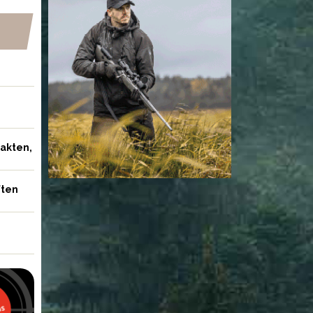
NYHETER
jakten,
ften
ägare vill avliva
Skyddsjakt på varg som
Skåne
angrep ponny