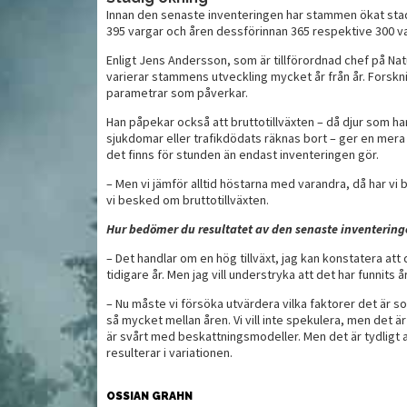
Innan den senaste inventeringen har stammen ökat stad
395 vargar och åren dessförinnan 365 respektive 300 va
L
Enligt Jens Andersson, som är tillförordnad chef på Na
 vilt
Viltchili med bröd
vi
varierar stammens utveckling mycket år från år. Forsknin
parametrar som påverkar.
Han påpekar också att bruttotillväxten – då djur som har 
sjukdomar eller trafikdödats räknas bort – ger en mera 
det finns för stunden än endast inventeringen gör.
– Men vi jämför alltid höstarna med varandra, då har vi 
vi besked om bruttotillväxten.
Hur bedömer du resultatet av den senaste inventering
– Det handlar om en hög tillväxt, jag kan konstatera att
tidigare år. Men jag vill understryka att det har funnits 
– Nu måste vi försöka utvärdera vilka faktorer det är s
så mycket mellan åren. Vi vill inte spekulera, men det ä
är svårt med beskattningsmodeller. Men det är tydligt 
resulterar i variationen.
OSSIAN GRAHN