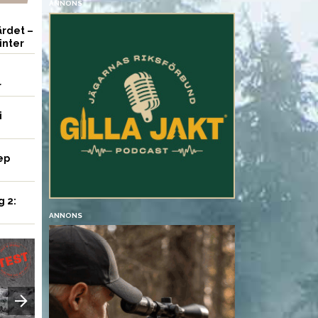
ANNONS
rdet –
inter
r
i
ep
g 2:
ANNONS
UTRUSTNING
VAPEN