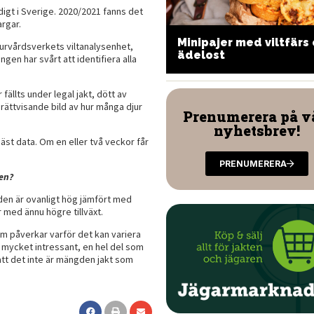
igt i Sverige. 2020/2021 fanns det
rgar.
ångbakat och grillat
Minipajer med viltfärs
turvårdsverkets viltanalysenhet,
ldsvin
ädelost
gen har svårt att identifiera alla
fällts under legal jakt, dött av
rättvisande bild av hur många djur
Prenumerera på v
nyhetsbrev!
bäst data. Om en eller två veckor får
PRENUMERERA
en?
 den är ovanligt hög jämfört med
år med ännu högre tillväxt.
om påverkar varför det kan variera
r mycket intressant, en hel del som
att det inte är mängden jakt som