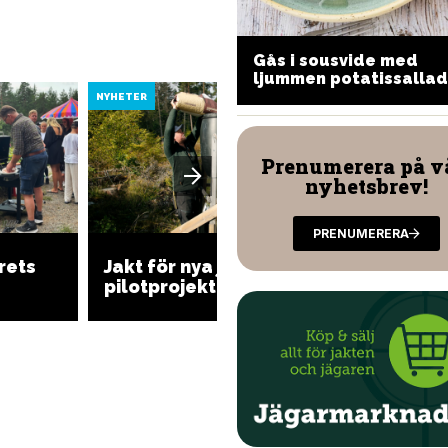
ppen lasagne med
Gås i sousvide med
yddig viltfärs och
ljummen potatissallad
antareller
NYHETER
NYHETER
Prenumerera på v
nyhetsbrev!
PRENUMERERA
Regeri
rets
Jakt för nya jägare i
refere
pilotprojekt
möjligg
vinter