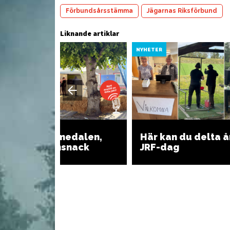
Förbundsårsstämma
Jägarnas Riksförbund
Ö
Liknande artiklar
urgare
Vilda persiljejärpar
kr
k
YHETER
NYHETER
Gilla jakt i Almedalen,
Här kan du delta å
dag 3: Mellansnack
JRF-dag