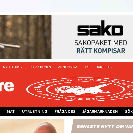
NYHETSBREV
REDAKTIONEN
ANNONSERA
JRF
JAKTTIDER
MAT
UTRUSTNING
FRÅGA OSS
JÄGARMARKNADEN
SÖK
SENASTE NYTT OM VA