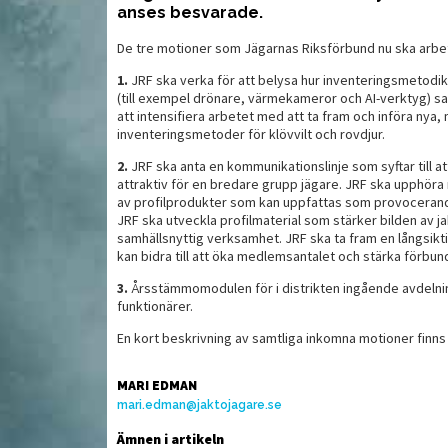
anses besvarade.
De tre motioner som Jägarnas Riksförbund nu ska arbet
Smidiga hörselskydd för
L
drömbocken
jägaren
v
1.
JRF ska verka för att belysa hur inventeringsmetodi
(till exempel drönare, värmekameror och AI-verktyg) 
att intensifiera arbetet med att ta fram och införa nya
inventeringsmetoder för klövvilt och rovdjur.
2.
JRF ska anta en kommunikationslinje som syftar till a
attraktiv för en bredare grupp jägare. JRF ska upphör
av profilprodukter som kan uppfattas som provocerande
JRF ska utveckla profilmaterial som stärker bilden av ja
samhällsnyttig verksamhet. JRF ska ta fram en långsikt
kan bidra till att öka medlemsantalet och stärka förbun
3.
Årsstämmomodulen för i distrikten ingående avdelnin
funktionärer.
En kort beskrivning av samtliga inkomna motioner finns 
MAT
MAT
MARI EDMAN
mari.edman@jaktojagare.se
Ämnen i artikeln