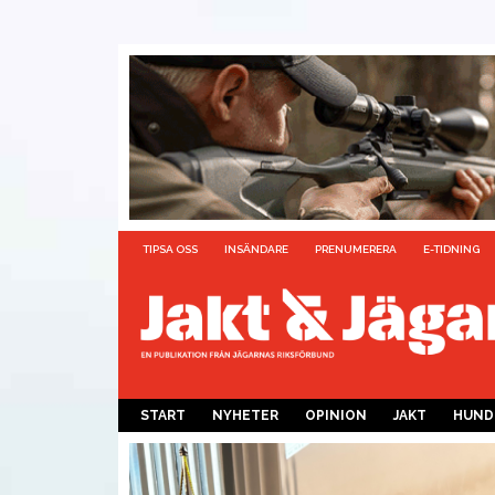
TIPSA OSS
INSÄNDARE
PRENUMERERA
E-TIDNING
START
NYHETER
OPINION
JAKT
HUND