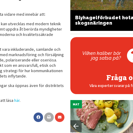
a vidare med innebär att:
upo – den italienska
Blyhagelförbudet hot
argen
skogsnäringen
k kan utvecklas med modern teknik
samt uppdra åt berörda myndigheter
, moderna och kvalitetssäkrade
tt vara inkluderande, samlande och
Vilken kaliber bör
a med marknadsföring och försäljning
jag satsa på?
, polariserande eller oseriösa.
kt som en ansvarsfull, etisk och
ig strategi för hur kommunikationen
Fråga o
dets inflytande.
gar ska öppnas även för distriktets
Våra experter svarar på f
att läsa
här
.
MAT