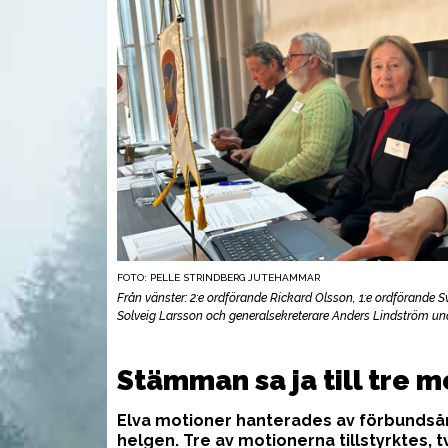
FOTO: PELLE STRINDBERG JUTEHAMMAR
Från vänster: 2:e ordförande Rickard Olsson, 1:e ordförande
Solveig Larsson och generalsekreterare Anders Lindström u
UTRUSTNING
VAP
Stämman sa ja till tre 
Elva motioner hanterades av förbundså
helgen. Tre av motionerna tillstyrktes, 