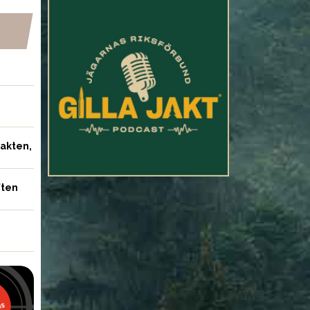
jakten,
ften