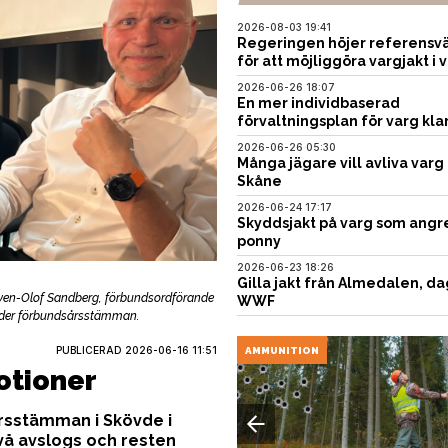
2026-08-03 19:41
Regeringen höjer referensvä
för att möjliggöra vargjakt i v
2026-06-26 18:07
En mer individbaserad
förvaltningsplan för varg kla
2026-06-26 05:30
Många jägare vill avliva varg 
Skåne
2026-06-24 17:17
Skyddsjakt på varg som angr
ponny
2026-06-23 18:26
Gilla jakt från Almedalen, da
 Sven-Olof Sandberg, förbundsordförande
WWF
nder förbundsårsstämman.
PUBLICERAD
2026-06-16 11:51
EN
AMMUNITION
motioner
rsstämman i Skövde i
två avslogs och resten