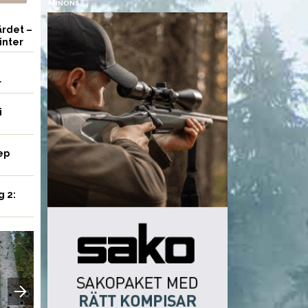
ANNONS
rdet –
inter
r
i
ep
g 2:
AMMUNITION
UTRUSTNING