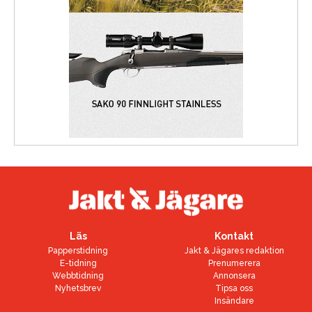
Läs
Kontakt
Papperstidning
Jakt & Jägares redaktion
E-tidning
Prenumerera
Webbtidning
Annonsera
Nyhetsbrev
Tipsa oss
Insändare