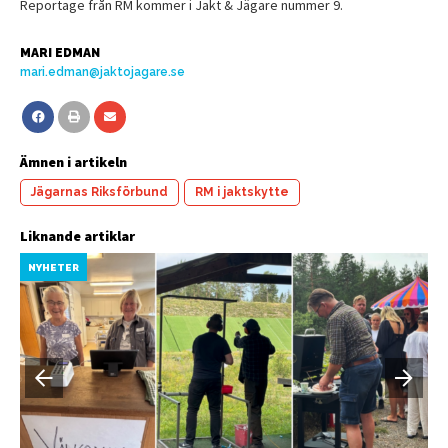
Reportage från RM kommer i Jakt & Jägare nummer 9.
MARI EDMAN
mari.edman@jaktojagare.se
Ämnen i artikeln
Jägarnas Riksförbund
RM i jaktskytte
Liknande artiklar
NYHETER