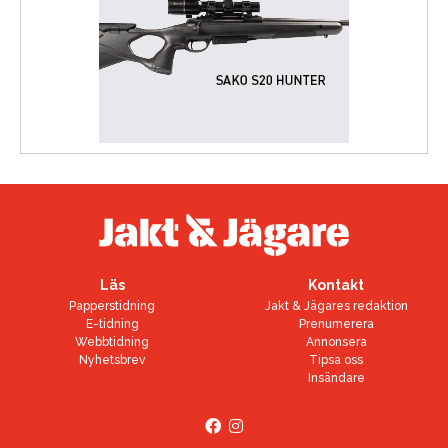
Läs
Kontakt
Papperstidning
Jakt & Jägares redaktion
E-tidning
Prenumerera
Webbtidning
Annonsera
Nyhetsbrev
Tipsa oss
Insändare