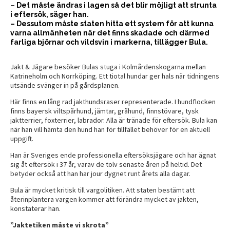
– Det måste ändras i lagen så det blir möjligt att strunta
i eftersök, säger han.
– Dessutom måste staten hitta ett system för att kunna
varna allmänheten när det finns skadade och därmed
farliga björnar och vildsvin i markerna, tillägger Bula.
Jakt & Jägare besöker Bulas stuga i Kolmårdenskogarna mellan
Katrineholm och Norrköping. Ett tiotal hundar ger hals när tidningens
utsände svänger in på gårdsplanen.
Här finns en lång rad jakthundsraser representerade. I hundflocken
finns bayersk viltspårhund, jämtar, gråhund, finnstövare, tysk
jaktterrier, foxterrier, labrador. Alla är tränade för eftersök. Bula kan
när han vill hämta den hund han för tillfället behöver för en aktuell
uppgift.
Han är Sveriges ende professionella eftersöksjägare och har ägnat
sig åt eftersök i 37 år, varav de tolv senaste åren på heltid. Det
betyder också att han har jour dygnet runt årets alla dagar.
Bula är mycket kritisk till vargolitiken. Att staten bestämt att
återinplantera vargen kommer att förändra mycket av jakten,
konstaterar han.
”Jaktetiken måste vi skrota”