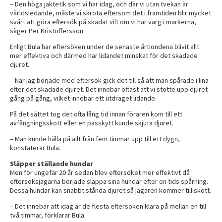
– Den höga jaktetik som vi har idag, och där vi utan tvekan är
världsledande, måste vi skrota eftersom det i framtiden blir mycket
svårt att göra eftersök på skadat vilt om vi har varg i markerna,
säger Per Kristoffersson
Enligt Bula har eftersöken under de senaste årtiondena blivit allt
mer effektiva och därmed har lidandet minskat för det skadade
djuret.
– När jag började med eftersök gick det till så att man spårade i lina
efter det skadade djuret. Det innebar oftast att vi stötte upp djuret
gång på gång, vilket innebar ett utdraget lidande.
På det sättet tog det ofta lång tid innan föraren kom till ett
avfångningsskott eller en passkytt kunde skjuta djuret.
– Man kunde hålla på allt från fem timmar upp till ett dygn,
konstaterar Bula.
Släpper ställande hundar
Men för ungefär 20 år sedan blev eftersöket mer effektivt då
eftersöksjägarna började släppa sina hundar efter en tids spårning.
Dessa hundar kan snabbt stånda djuret så jägaren kommer till skott.
– Det innebär att idag är de flesta eftersöken klara på mellan en till
två timmar, förklarar Bula.