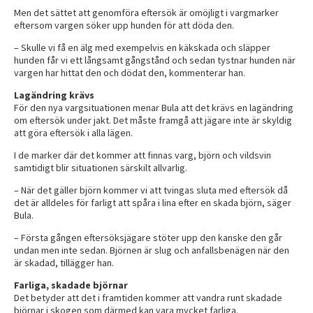
Men det sättet att genomföra eftersök är omöjligt i vargmarker
eftersom vargen söker upp hunden för att döda den.
– Skulle vi få en älg med exempelvis en käkskada och släpper
hunden får vi ett långsamt gångstånd och sedan tystnar hunden när
vargen har hittat den och dödat den, kommenterar han.
Lagändring krävs
För den nya vargsituationen menar Bula att det krävs en lagändring
om eftersök under jakt. Det måste framgå att jägare inte är skyldig
att göra eftersök i alla lägen.
I de marker där det kommer att finnas varg, björn och vildsvin
samtidigt blir situationen särskilt allvarlig.
– När det gäller björn kommer vi att tvingas sluta med eftersök då
det är alldeles för farligt att spåra i lina efter en skada björn, säger
Bula.
– Första gången eftersöksjägare stöter upp den kanske den går
undan men inte sedan. Björnen är slug och anfallsbenägen när den
är skadad, tillägger han.
Farliga, skadade björnar
Det betyder att det i framtiden kommer att vandra runt skadade
björnar i skogen som därmed kan vara mycket farliga.