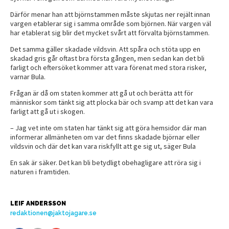
Därför menar han att björnstammen måste skjutas ner rejält innan
vargen etablerar sig i samma område som björnen. När vargen väl
har etablerat sig blir det mycket svårt att förvalta björnstammen.
Det samma gäller skadade vildsvin. Att spåra och stöta upp en
skadad gris går oftast bra första gången, men sedan kan det bli
farligt och eftersöket kommer att vara förenat med stora risker,
varnar Bula.
Frågan är då om staten kommer att gå ut och berätta att för
människor som tänkt sig att plocka bär och svamp att det kan vara
farligt att gå ut i skogen.
– Jag vet inte om staten har tänkt sig att göra hemsidor där man
informerar allmänheten om var det finns skadade björnar eller
vildsvin och där det kan vara riskfyllt att ge sig ut, säger Bula
En sak är säker. Det kan bli betydligt obehagligare att röra sig i
naturen i framtiden.
LEIF ANDERSSON
redaktionen@jaktojagare.se