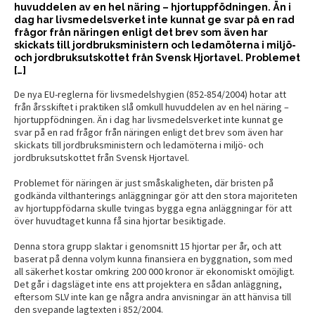
huvuddelen av en hel näring – hjortuppfödningen. Än i
dag har livsmedelsverket inte kunnat ge svar på en rad
frågor från näringen enligt det brev som även har
skickats till jordbruksministern och ledamöterna i miljö-
och jordbruksutskottet från Svensk Hjortavel. Problemet
[…]
De nya EU-reglerna för livsmedelshygien (852-854/2004) hotar att
från årsskiftet i praktiken slå omkull huvuddelen av en hel näring –
hjortuppfödningen. Än i dag har livsmedelsverket inte kunnat ge
svar på en rad frågor från näringen enligt det brev som även har
skickats till jordbruksministern och ledamöterna i miljö- och
jordbruksutskottet från Svensk Hjortavel.
Problemet för näringen är just småskaligheten, där bristen på
godkända vilthanterings anläggningar gör att den stora majoriteten
av hjortuppfödarna skulle tvingas bygga egna anläggningar för att
över huvudtaget kunna få sina hjortar besiktigade.
Denna stora grupp slaktar i genomsnitt 15 hjortar per år, och att
baserat på denna volym kunna finansiera en byggnation, som med
all säkerhet kostar omkring 200 000 kronor är ekonomiskt omöjligt.
Det går i dagsläget inte ens att projektera en sådan anläggning,
eftersom SLV inte kan ge några andra anvisningar än att hänvisa till
den svepande lagtexten i 852/2004.